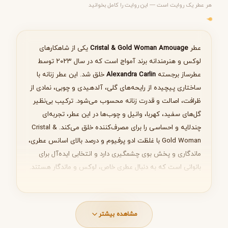
هر عطر یک روایت است — این روایت را کامل بخوانید
مرحله ۱ از ۵
انتخاب عطر مناسب
عطر
Cristal & Gold Woman Amouage
یکی از شاهکارهای
لوکس و هنرمندانه برند آمواج است که در سال ۲۰۲۳ توسط
عطرساز برجسته
Alexandra Carlin
خلق شد. این عطر زنانه با
ساختاری پیچیده از رایحه‌های گلی، آلدهیدی و چوبی، نمادی از
بعدی
ظرافت، اصالت و قدرت زنانه محسوب می‌شود. ترکیب بی‌نظیر
گل‌های سفید، کهربا، وانیل و چوب‌ها در این عطر، تجربه‌ای
چندلایه و احساسی را برای مصرف‌کننده خلق می‌کند. Cristal &
Gold Woman با غلظت ادو پرفیوم و درصد بالای اسانس عطری،
ماندگاری و پخش بوی چشمگیری دارد و انتخابی ایده‌آل برای
بانوانی است که به دنبال عطری خاص، لوکس و ماندگار هستند.
مشخصات فنی عطر Cristal & Gold Woman
Amouage
مشاهده بیشتر