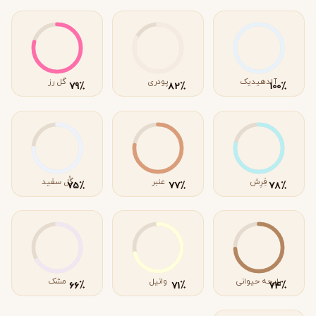
آلدهیدیک
پودری
گل رز
٪
٪
٪
79
82
100
فِرِش
عنبر
گُل سفید
٪
٪
٪
75
77
78
رایحه حیوانی
وانیل
مشک
٪
٪
٪
66
71
74