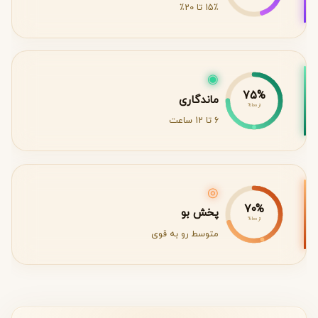
15٪ تا 20٪
◉
75%
ماندگاری
از 100%
6 تا 12 ساعت
◎
70%
پخش بو
از 100%
متوسط رو به قوی