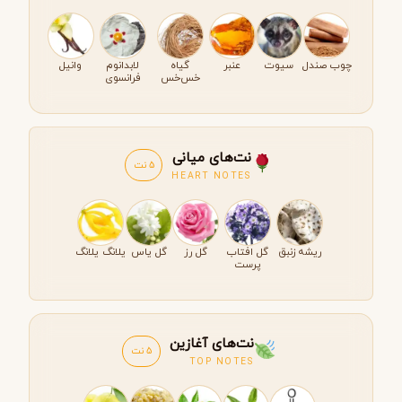
چوب صندل
سیوت
عنبر
گیاه
لابدانوم
وانیل
خس‌خس
فرانسوی
نت‌های میانی
5 نت
HEART NOTES
ریشه زنبق
گل افتاب
گل رز
گل یاس
یلانگ یلانگ
پرست
نت‌های آغازین
5 نت
TOP NOTES