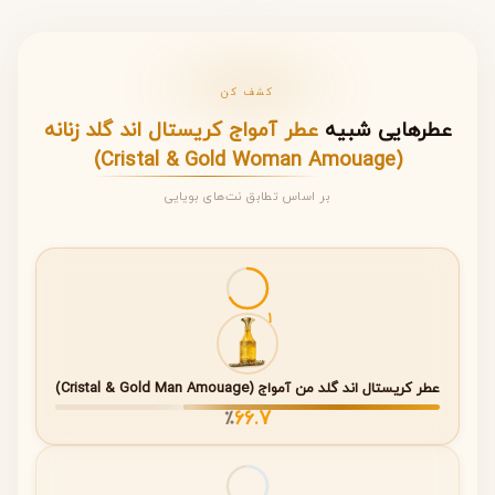
ویژگی
توضیحات
نام عطر
Cristal & Gold Woman
کشف کن
عطرهایی شبیه
عطر آمواج کریستال اند گلد زنانه
برند
Amouage
(Cristal & Gold Woman Amouage)
سال تولید
2023
بر اساس تطابق نت‌های بویایی
طراح
Alexandra Carlin
کشور سازنده
عمان
1
خانواده بویایی
Floral Aldehydic Woody
غلظت
Eau de Parfum
عطر کریستال اند گلد من آمواج (Cristal & Gold Man Amouage)
66.7
درصد اسانس
۲۰ درصد روغن عطری خالص
٪
جنسیت
زنانه