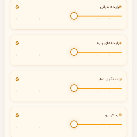
5
❋
رایحه میانی
5
◈
رایحه‌های پایه
5
◎
ماندگاری عطر
5
❂
پخش بو