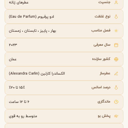
جنسیت
عطرهای زنانه
نوع غلظت
ادو پرفیوم (Eau de Parfum)
فصل مناسب
بهار
،
پاییز
،
تابستان
،
زمستان
سال معرفی
2023
کشور سازنده
عمان
عطرساز
الکساندرا کارلین (Alexandra Carlin)
درصد اسانس
15٪ تا 20٪
ماندگاری
6 تا 12 ساعت
پخش بو
متوسط رو به قوی