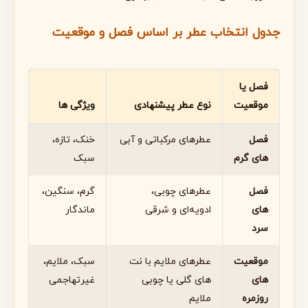
جدول انتخاب عطر بر اساس فصل و موقعیت
فصل یا
موقعیت
نوع عطر پیشنهادی
ویژگی ها
فصل
عطرهای مرکباتی و آبی
خنک، تازه،
های گرم
سبک
فصل
عطرهای چوبی،
گرم، سنگین،
های
ادویه‌ای و شرقی
ماندگار
سرد
موقعیت
عطرهای ملایم با نت
سبک، ملایم،
های
های گلی یا چوبی
غیرتهاجمی
روزمره
ملایم