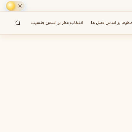
طرها بر اساس فصل ها
انتخاب عطر بر اساس جنسیت
جستجو
61 برند
A
B
C
D
E
F
G
H
I
J
K
L
M
همه
آزارو
Azzaro
بایردو