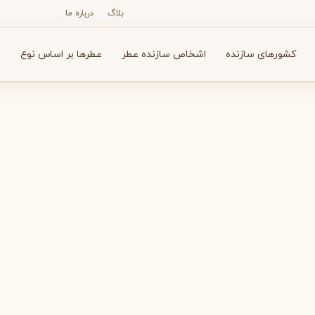
بلاگ
درباره ما
کشورهای سازنده
اشخاص سازنده عطر
عطرها بر اساس نوع
ع
N
O
P
R
S
T
V
X
Y
Z
آرماف
آون
A
A
A
Avon
Armaf
بولگاری
بای کیلیان