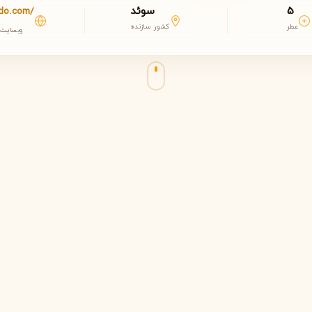
5
سوئد
do.com/
عطر
کشور سازنده
وبسایت
مشاهده همه برندها