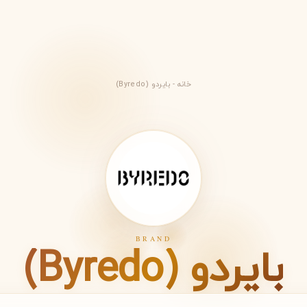
خانه
-
بایردو (Byredo)
BRAND
ویکتوریا سکرت
ویکتور اند رولف
بایردو (Byredo)
V
V
Viktor&Rolf
Victoria's Secret