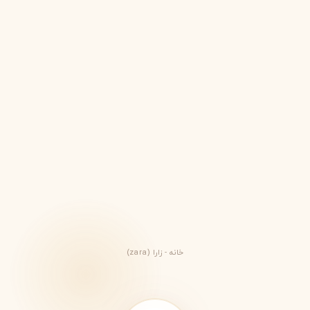
خانه
-
زارا (zara)