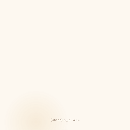
خانه
-
کرید (Creed)