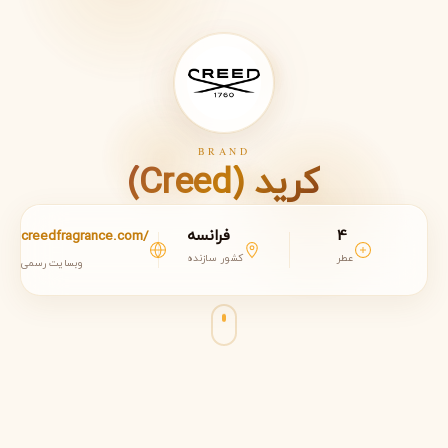
BRAND
کرید (Creed)
4
فرانسه
creedfragrance.com/
عطر
کشور سازنده
وبسایت رسمی