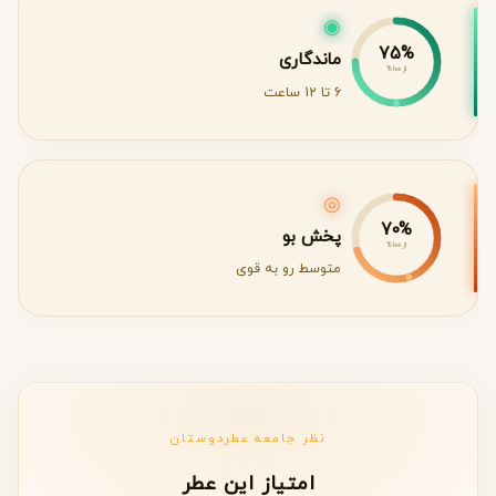
◉
75%
ماندگاری
از 100%
6 تا 12 ساعت
◎
70%
پخش بو
از 100%
متوسط رو به قوی
نظر جامعه عطردوستان
امتیاز این عطر