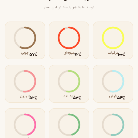
درصد غلبه هر رایحه در این عطر
مرکبات
میوه‌ای
چوبی
٪
٪
٪
57
92
100
فِرِش
تازه تند
شیرین
٪
٪
٪
52
53
54