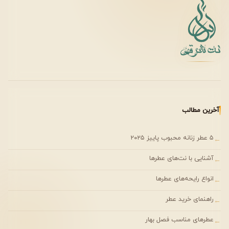
است که سال‌هاست با تولید رایحه‌های خاص و استفاده از
ترکیبات باکیفیت، جایگاه ویژه‌ای در میان علاقه‌مندان به
عطرهای نیش (Niche) به دست آورده است. عطر
Acqua
Fiorentina
نیز در سال ۲۰۰۹ توسط
Olivier Creed
و
Erwin
Creed
خلق شد و الهام خود را از هنر، طبیعت و فرهنگ
فلورانس ایتالیا در دوران رنسانس گرفته است.
بر اساس اطلاعات منتشرشده در منبع مرجع، مواد اولیه این
عطر از باغ‌ها و مزارع منطقه فلورانس الهام گرفته شده‌اند.
آخرین مطالب
همین موضوع باعث شده Acqua Fiorentina رایحه‌ای طبیعی،
لطیف و هماهنگ داشته باشد که هویت هنری و اصالت برند
۵ عطر زنانه محبوب پاییز ۲۰۲۵
←
Creed را به‌خوبی به نمایش می‌گذارد.
آشنایی با نت‌های عطرها
←
تولید شده توسط برند لوکس Creed
انواع رایحه‌های عطرها
←
طراحی شده توسط Olivier Creed و Erwin Creed
راهنمای خرید عطر
الهام گرفته از فلورانس ایتالیا و دوران رنسانس
←
استفاده از ترکیب رایحه‌های گلی و میوه‌ای با ساختاری
عطرهای مناسب فصل بهار
←
متعادل