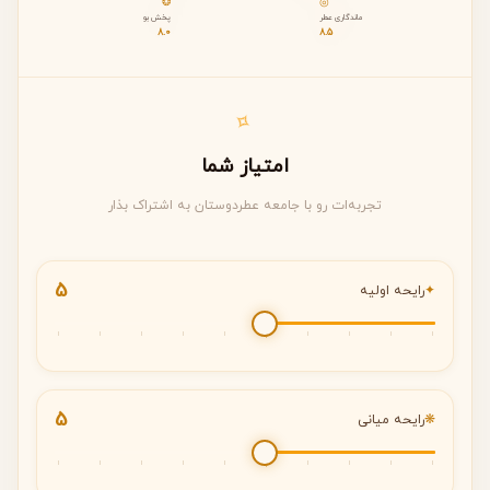
❂
◎
ر شیشه و بسته‌بندی: 7.0 از ۱۰
ماندگاری عطر
پخش بو
8.0
8.5
خرید نسبت به قیمت: 9.0 از ۱۰
✧
امتیاز شما
تجربه‌ات رو با جامعه عطردوستان به اشتراک بذار
5
✦
رایحه اولیه
5
❋
رایحه میانی