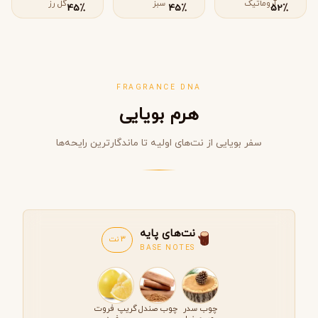
آروماتیک
سبز
گل رز
٪
٪
٪
45
45
52
FRAGRANCE DNA
هرم بویایی
سفر بویایی از نت‌های اولیه تا ماندگارترین رایحه‌ها
نت‌های پایه
3 نت
BASE NOTES
چوب سدر
چوب صندل
گریپ فروت