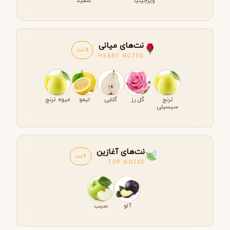
ویرجینیا
سفید
نت‌های میانی
5 نت
HEART NOTES
ترنج
گل رز
گلابی
لیمو
میوه ترنج
سیسیلی
نت‌های آغازین
2 نت
TOP NOTES
آلو
سیب