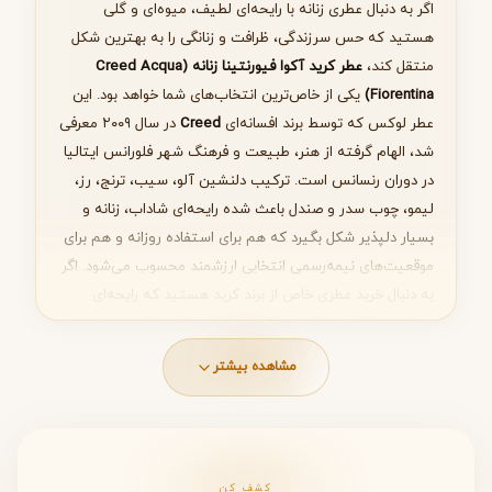
اگر به دنبال عطری زنانه با رایحه‌ای لطیف، میوه‌ای و گلی
هستید که حس سرزندگی، ظرافت و زنانگی را به بهترین شکل
منتقل کند،
عطر کرید آکوا فیورنتینا زنانه (Creed Acqua
Fiorentina)
یکی از خاص‌ترین انتخاب‌های شما خواهد بود. این
بعدی
عطر لوکس که توسط برند افسانه‌ای
Creed
در سال ۲۰۰۹ معرفی
شد، الهام گرفته از هنر، طبیعت و فرهنگ شهر فلورانس ایتالیا
در دوران رنسانس است. ترکیب دلنشین آلو، سیب، ترنج، رز،
لیمو، چوب سدر و صندل باعث شده رایحه‌ای شاداب، زنانه و
بسیار دلپذیر شکل بگیرد که هم برای استفاده روزانه و هم برای
موقعیت‌های نیمه‌رسمی انتخابی ارزشمند محسوب می‌شود. اگر
به دنبال خرید عطری خاص از برند کرید هستید که رایحه‌ای
متفاوت، لطیف و باکیفیت ارائه دهد، Acqua Fiorentina
می‌تواند یکی از بهترین گزینه‌های شما باشد.
مشاهده بیشتر
مشخصات فنی عطر Creed Acqua
Fiorentina
کشف کن