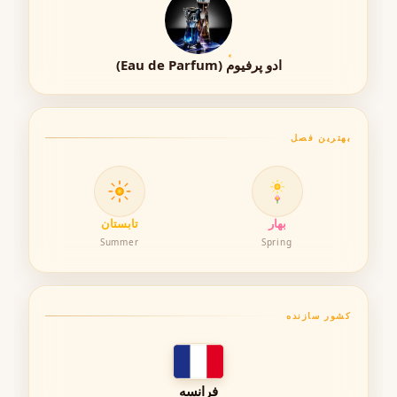
لطیف و در عین حال بسیار باطراوت شکل بگیرد. این ترکیب،
شخصیت عطر را به سمت رایحه‌های شفاف، طبیعی و
خوش‌پوش سوق داده است.
ادو پرفیوم (Eau de Parfum)
رایحه گلی و ظریف
شروع میوه‌ای و شاداب
پایان نرم و چوبی
بهترین فصل
تعادل مناسب بین طراوت و لطافت
غلظت عطر
بهار
تابستان
در متن مرجع ارائه‌شده، نوع غلظت این عطر (Parfum، Eau de
Summer
Spring
Parfum، Eau de Toilette یا Eau de Cologne) ذکر نشده
است؛ بنابراین برای حفظ دقت محتوا از اعلام اطلاعاتی خارج از
منبع خودداری شده است.
کشور سازنده
سبک کلی رایحه
بر اساس نت‌های تشکیل‌دهنده، شخصیت کلی این عطر ترکیبی
فرانسه