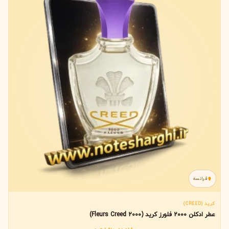
فرانسه
کرید (CREED)
عطر ادکلن 2000 فلورز کرید (2000 Fleurs Creed)