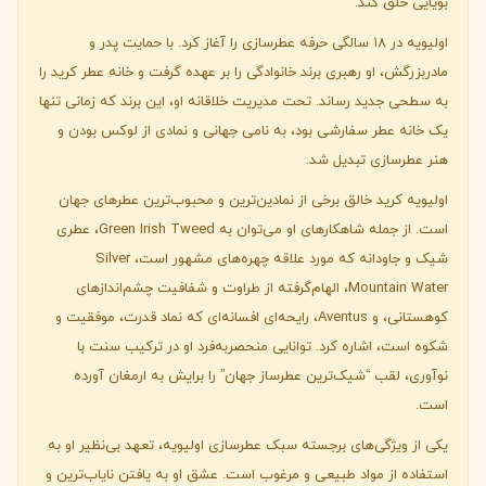
بویایی خلق کند.
اولیویه در ۱۸ سالگی حرفه عطرسازی را آغاز کرد. با حمایت پدر و
مادربزرگش، او رهبری برند خانوادگی را بر عهده گرفت و خانه عطر کرید را
به سطحی جدید رساند. تحت مدیریت خلاقانه او، این برند که زمانی تنها
یک خانه عطر سفارشی بود، به نامی جهانی و نمادی از لوکس بودن و
هنر عطرسازی تبدیل شد.
اولیویه کرید خالق برخی از نمادین‌ترین و محبوب‌ترین عطرهای جهان
است. از جمله شاهکارهای او می‌توان به Green Irish Tweed، عطری
شیک و جاودانه که مورد علاقه چهره‌های مشهور است، Silver
Mountain Water، الهام‌گرفته از طراوت و شفافیت چشم‌اندازهای
کوهستانی، و Aventus، رایحه‌ای افسانه‌ای که نماد قدرت، موفقیت و
شکوه است، اشاره کرد. توانایی منحصربه‌فرد او در ترکیب سنت با
نوآوری، لقب “شیک‌ترین عطرساز جهان” را برایش به ارمغان آورده
است.
یکی از ویژگی‌های برجسته سبک عطرسازی اولیویه، تعهد بی‌نظیر او به
استفاده از مواد طبیعی و مرغوب است. عشق او به یافتن نایاب‌ترین و