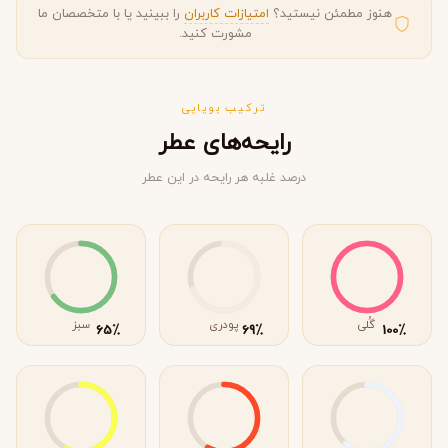
هنوز مطمئن نیستید؟
امتیازات کاربران
را ببینید یا با متخصصان ما
مشورت کنید.
ترکیب بویایی
رایحه‌های عطر
درصد غلبه هر رایحه در این عطر
گُلی
پودری
سبز
٪
٪
٪
65
69
100