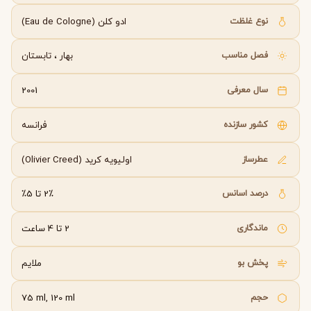
نوع غلظت
ادو کلن (Eau de Cologne)
فصل مناسب
بهار
،
تابستان
سال معرفی
2001
کشور سازنده
فرانسه
عطرساز
اولیویه کرید (Olivier Creed)
درصد اسانس
2٪ تا 5٪
ماندگاری
2 تا 4 ساعت
پخش بو
ملایم
حجم
75 ml, 120 ml