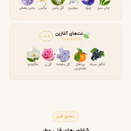
چای سبز
زنبق
سوسن
گل یاس
نرگس
یاس بنفش
نت‌های آغازین
5 نت
TOP NOTES
انگور سیاه
پرتقال
گل بنفشه
گل رز
ماگنولیا
ماندارین
تحلیل فنی
شاخص‌های فنی عطر