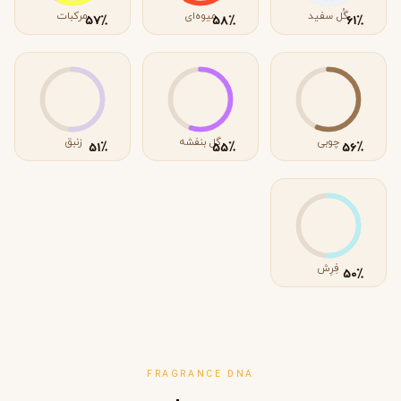
گُل سفید
میوه‌ای
مرکبات
٪
٪
٪
57
58
61
چوبی
گل بنفشه
زنبق
٪
٪
٪
51
55
56
فِرِش
٪
50
FRAGRANCE DNA