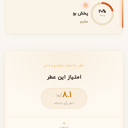
◎
20%
پخش بو
از 100%
ملایم
نظر جامعه عطردوستان
امتیاز این عطر
8.1
/
۱۰
1 نفر رأی داده‌اند
✦
رایحه اولیه