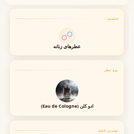
۲۰۰۰ Fleurs در گروه
گلی (Floral)
قرار می‌گیرد. تمرکز اصلی آن
بر گل‌های متنوع و لطیف است، در حالی که نت‌های چوبی و
جنسیت
مشک در پایه، ساختاری متعادل و ماندگار به آن می‌بخشند.
رایحه غالب: گلی و لطیف
حس کلی: تازه، شفاف و زنانه
عطرهای زنانه
مشخصات فنی عطر ۲۰۰۰ Fleurs by Creed
نوع عطر
ویژگی
توضیحات
برند
Creed
ادو کلن (Eau de Cologne)
سال تولید
2001
عطار
Olivier Creed
بهترین فصل
غلظت (Concentration)
ادو پرفیوم (Eau de Parfum)