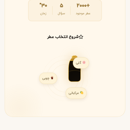
۳۰"
۵
+2000
عطر موجود
سؤال
زمان
شروع انتخاب عطر
گلی
چوبی
مرکباتی