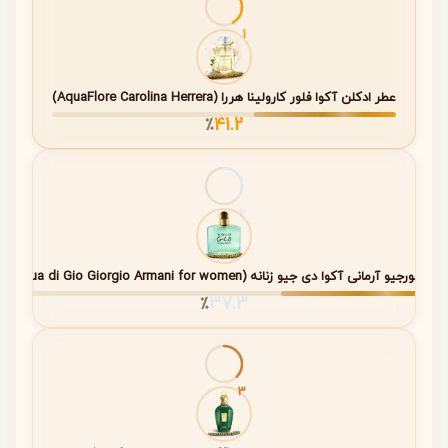
تبدیل کرده است.
1
نت‌های عطر ۲۰۰۰ Fleurs Creed
عطر ادکلن آکوا فلور کارولینا هررا (AquaFlore Carolina Herrera)
ساختار بویایی این عطر در سه لایه طراحی شده است. هر نت
41.2
٪
به‌تدریج جای خود را به نت بعدی می‌دهد و تجربه‌ای هماهنگ و
لطیف ایجاد می‌کند.
2
مواد
نام نت
تشکیل‌دهنده
مدت دوام تقریبی
عطر جورجیو آرمانی آکوا دی جیو زنانه (Acqua di Gio Giorgio Armani for women)
37.3
٪
نت‌های
بنفشه، مگنولیا،
۲۰ تا ۴۰ دقیقه اول؛
ابتدایی
رز، پرتقال
شروعی شاداب،
(Top
ماندارین، انگور
لطیف و درخشان
Notes)
سیاه
3
نت‌های
یاس، زنبق، نرگس،
۲ تا ۴ ساعت؛ قلبی
میانی
چای سبز، یاس
گلی و سرشار از