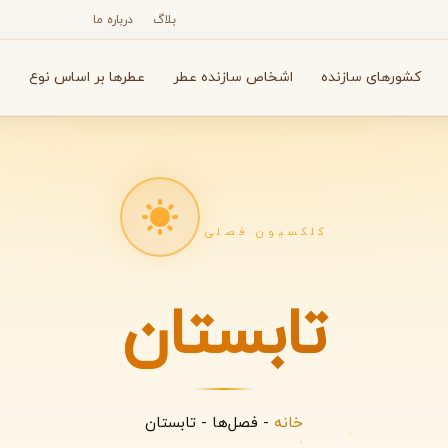
بلاگ
درباره ما
کشورهای سازنده
اشخاص سازنده عطر
عطرها بر اساس نوع
ع
کلکسیون فصلی
N
O
P
R
S
T
V
X
Y
Z
تابستان
آرماف
آون
A
A
A
Avon
Armaf
خانه
-
فصل‌ها
-
تابستان
بولگاری
بای کیلیان
B
B
B