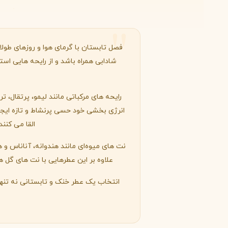
Burberry
Bath & Body Works
C
کلوین کلاین
کارولینا هررا
C
C
فصل تابستان با گرمای هوا و روزهای طول
Carolina Herrera
Calvin Klein
شادابی همراه باشد و از رایحه هایی اس
D
دیور
دیپتیک
D
D
رایحه های مرکباتی مانند لیمو، پرتقال، 
Diptyque
Dior
انرژی بخشی خود حسی پرنشاط و تازه ایجاد
E
القا می کنن
الیزابت آردن
اتات لیبر د اورنج
E
E
نت های میوه‌ای مانند هندوانه، آناناس و 
Etat Libre d'Orange
Elizabeth Arden
علاوه بر این عطرهایی با نت های گل ه
F
انتخاب یک عطر خنک و تابستانی نه تنها 
فردریک مال
F
Frederic Malle
G