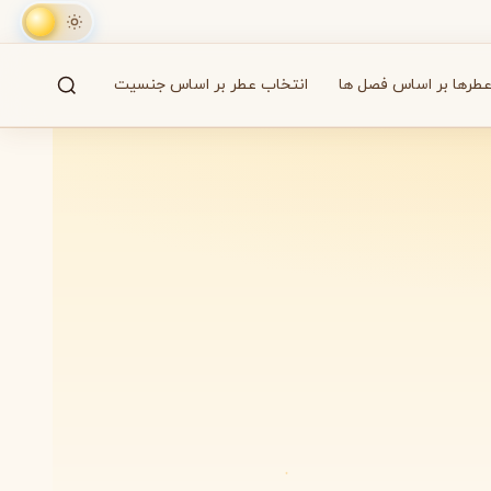
طرها بر اساس فصل ها
انتخاب عطر بر اساس جنسیت
جستجو
61 برند
A
B
C
D
E
F
G
H
I
J
K
L
M
همه
آزارو
Azzaro
بایردو