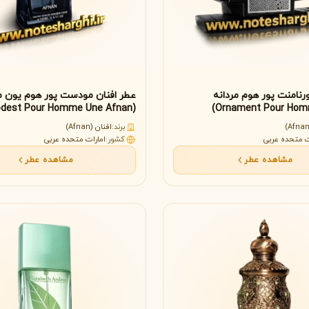
ورنامنت پور هوم مردانه
عطر افنان مودست پور هوم یون م
(Modest Pour Homme Une Afnan)
برند:
افنان (Afnan)
ت متحده عربی
کشور:
امارات متحده عربی
مشاهده عطر
مشاهده عطر
ویکتوریا سکرت
ویکتور اند رولف
V
V
Viktor&Rolf
Victoria's Secret