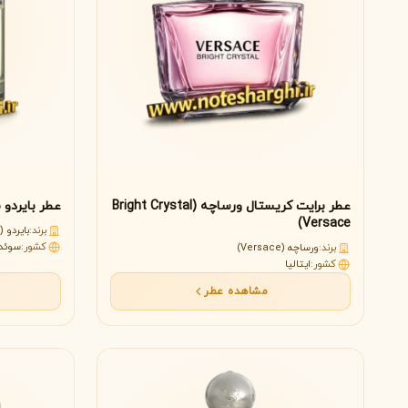
عطر برایت کریستال ورساچه (Bright Crystal
عطر بایردو بلانچ زنا
Versace)
برند:
بایردو (Byredo)
کشور:
سوئد
برند:
ورساچه (Versace)
کشور:
ایتالیا
مشاهده عطر