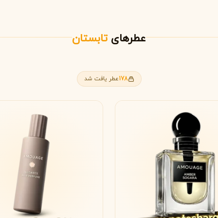
گوچی
گرلن
G
G
Guerlain
Gucci
عطرهای
تابستان
178
عطر یافت شد
ژولیت هز ا گان
J
Juliette Has A Gun