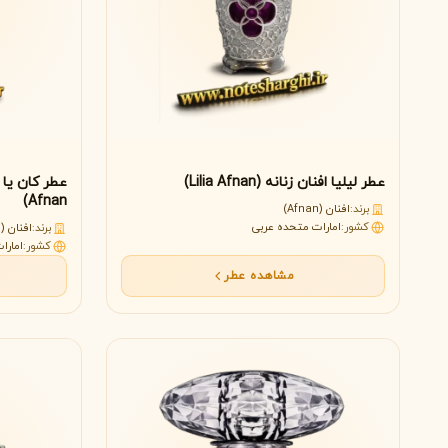
X
Xerjoff
Y
ایو سن لورن
Y
Yves Saint Laurent
Z
عطر لیلیا افنان زنانه (Lilia Afnan)
زارا
زولوجیست
Z
Z
Afnan)
Zoologist
zara
برند:
افنان (Afnan)
کشور:
امارات متحده عربی
برند:
افنان (Afnan)
کشور:
امارا
مشاهده عطر