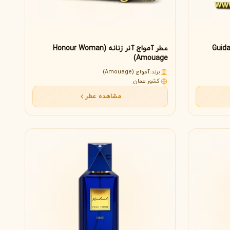
Guidance Hair
عطر آمواج آنر زنانه (Honour Woman
Amouage)
مونتال
مونت بلنک
برند:
آمواج (Amouage)
M
Montblanc
Montale
کشور:
عمان
مشاهده عطر