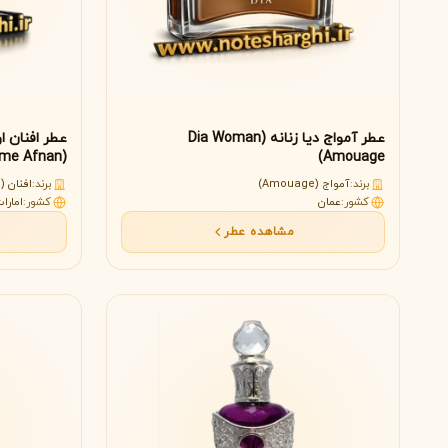
R
روژا داو
R
Roja Dove
S
عطر آمواج دیا زنانه (Dia Woman
عطر افنان ا
(Ornament Pour Homme Afnan)
Amouage)
سرج لوتنس
S
Serge Lutens
برند:
آمواج (Amouage)
برند:
افنان (Afnan)
کشور:
عمان
کشور:
امارا
T
مشاهده عطر
تیری موگلر
تام فورد
T
T
TOM FORD
Thierry Mugler
V
والنتینو
ورساچه
V
V
Versace
Valentino
X
زرجوف