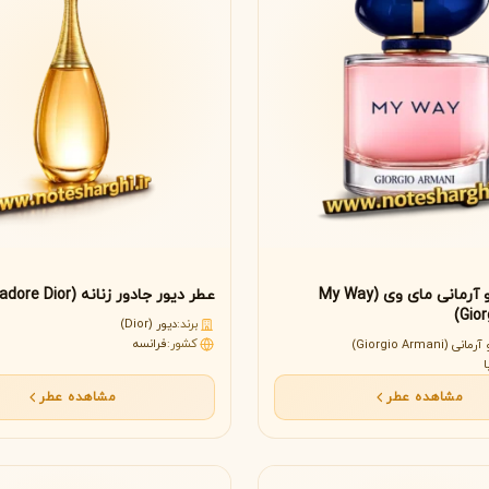
عطر جورجیو آرمانی مای وی (My Way
عطر دیور جادور زنانه (J’adore Dior)
Gior
برند:
دیور (Dior)
کشور:
فرانسه
(Giorgio Armani)
ا
مشاهده عطر
مشاهده عطر