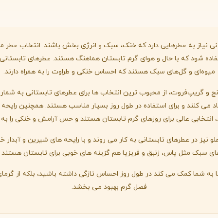
By Kilian
Bvlgari
شنل
کرید
C
C
انی نیاز به عطرهایی دارد که خنک، سبک و انرژی بخش باشند. انتخاب عطر من
Creed
Chanel
تفاده شود که با حال و هوای گرم تابستان هماهنگ هستند. عطرهای تابستانی م
میوه‌ای و گل‌های سبک هستند که احساس خنکی و طراوت را به همراه دارند.
دولچه گابانا
D
ترنج و گریپ‌فروت، از محبوب ترین انتخاب ها برای عطرهای تابستانی به شمار م
Dolce&Gabbana
 می کنند و برای استفاده در طول روز بسیار مناسب هستند. همچنین رایحه ها
د، انتخابی عالی برای روزهای گرم تابستان هستند و حس آرامش و خنکی را به هم
هلو نیز در عطرهای تابستانی به کار می روند و با رایحه های شیرین و آبدار
ای سبک مثل یاس، زنبق و فریزیا هم گزینه های خوبی برای تابستان هستند و ب
به شما کمک می کند در طول روز احساس تازگی داشته باشید، بلکه از گرمای 
فصل گرم بهبود می بخشد.