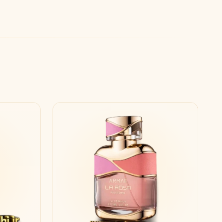
جورجیو آرمانی
ژیوانشی
G
G
Givenchy
Giorgio Armani
H
هرمس
هوگو باس
H
H
Hugo Boss
Hermès
I
اینیشیو
I
Initio
J
ژان پل گوتیه
جو مالون
J
J
Jo Malone
Jean Paul Gaultier
K
کایالی
K
Kayali
L