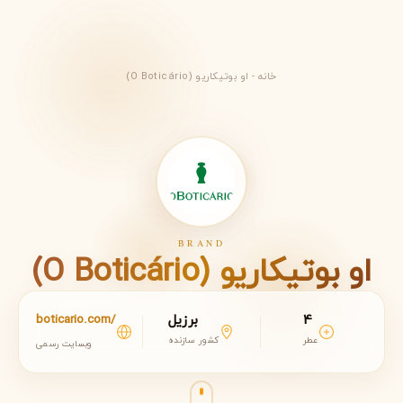
خانه
-
او بوتیکاریو (O Boticário)
BRAND
او بوتیکاریو (O Boticário)
4
برزیل
boticario.com/
عطر
کشور سازنده
وبسایت رسمی