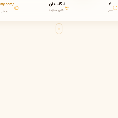
4
انگلستان
erry.com/
عطر
کشور سازنده
وبسایت
مشاهده همه برندها