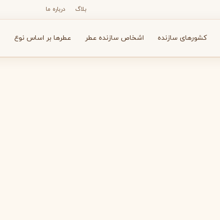
بلاگ
درباره ما
کشورهای سازنده
اشخاص سازنده عطر
عطرها بر اساس نوع
ع
N
O
P
R
S
T
V
X
Y
Z
آرماف
آون
A
A
A
Avon
Armaf
بولگاری
بای کیلیان