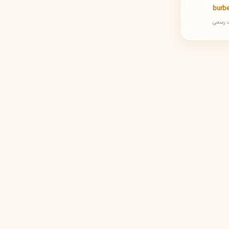
burb
 رسمی