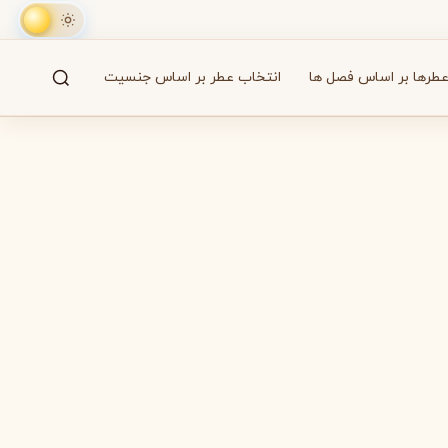
طرها بر اساس فصل ها
انتخاب عطر بر اساس جنسیت
جستجو
61 برند
A
B
C
D
E
F
G
H
I
J
K
L
M
همه
آزارو
Azzaro
بایردو