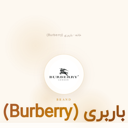
خانه
-
باربری (Burberry)
BRAND
ویکتوریا سکرت
ویکتور اند رولف
باربری (Burberry)
V
V
Viktor&Rolf
Victoria's Secret