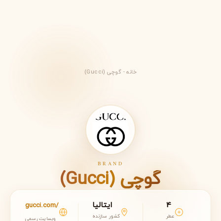
خانه
-
گوچی (Gucci)
BRAND
گوچی (Gucci)
4
ایتالیا
gucci.com/
عطر
کشور سازنده
وبسایت رسمی