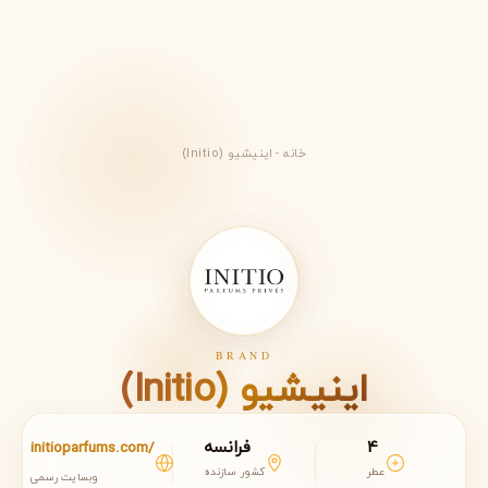
خانه
-
اینیشیو (Initio)
BRAND
اینیشیو (Initio)
4
فرانسه
initioparfums.com/
عطر
کشور سازنده
وبسایت رسمی