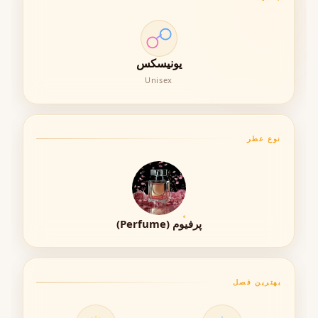
ماندگاری عطر (Longevity)
ماندگاری این هیر پرفیوم نسبت به سایر عطرهای مخصوص مو
یونیسکس
بسیار قابل توجه است و بسته به نوع مو معمولاً بین
۶ تا ۸
Unisex
ساعت
دوام دارد.
✔ ماندگاری بالا نسبت به دسته هیر پرفیوم‌ها
✔ دوام بهتر روی موهای تمیز و تازه شسته‌شده
نوع عطر
✔ امکان افزایش ماندگاری با ترکیب با عطر بدن
🌫 پخش بو (Projection / Sillage)
پرفیوم (Perfume)
پخش بوی این عطر متعادل طراحی شده است. رایحه آن به
خوبی در اطراف شما احساس می‌شود اما بیش از حد غلیظ یا
آزاردهنده نیست.
بهترین فصل
• مناسب محیط‌های رسمی و اجتماعی
• ایجاد هاله‌ای لطیف و جذاب از رایحه