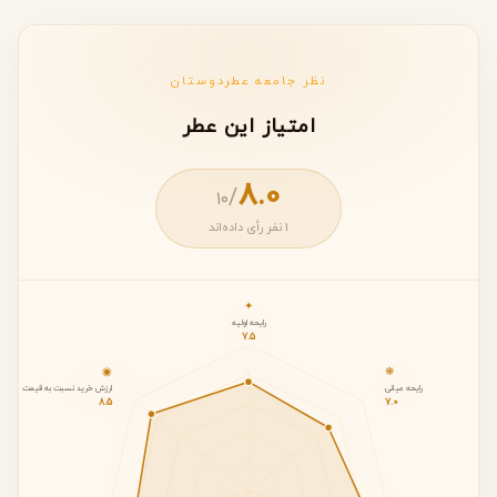
نظر جامعه عطردوستان
امتیاز این عطر
8.0
/
۱۰
1 نفر رأی داده‌اند
✦
رایحه اولیه
7.5
◉
❋
رایحه میانی
ارزش خرید نسبت به قیمت
8.5
7.0