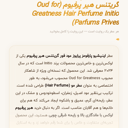
گریتنس هیر پرفیوم (Oud for
Greatness Hair Perfume Initio
مرحله ۱ از ۵
Parfums Prives)
انتخاب عطر مناسب
هر عطر یک روایت است — این روایت را کامل بخوانید
عطر
اینیشیو پارفومز پرایوز عود فور گریتنس هیر پرفیوم
یکی از
بعدی
لوکس‌ترین و خاص‌ترین محصولات برند Initio است که در سال
۲۰۲۴ معرفی شد. این محصول که نسخه‌ای ویژه از شاهکار
محبوب Oud for Greatness محسوب می‌شود، به طور
اختصاصی به عنوان
عطر مو (Hair Perfume)
طراحی شده است.
ترکیب بی‌نظیر عود اصیل، زعفران، اسطوخودوس و مشک در این
عطر، رایحه‌ای گرم، عمیق و باشکوه ایجاد می‌کند که هم برای
خانم‌ها و هم آقایان مناسب است. اگر به دنبال خرید
هیر پرفیوم
لوکس با ماندگاری بالا و رایحه شرقی چوبی
هستید، این محصول
تجربه‌ای متفاوت و خاص را برای شما رقم خواهد زد و به استایل