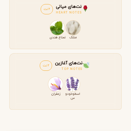
نت‌های میانی
2 نت
HEART NOTES
مشک
نعناع هندی
نت‌های آغازین
2 نت
TOP NOTES
اسطوخودو
زعفران
س