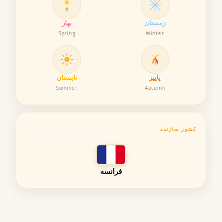
• تعادل بین ظرافت و قدرت بویایی
زمستان
بهار
Spring
Winter
جدول مشخصات فنی عطر
پاییز
تابستان
ویژگی
توضیحات
Summer
Autumn
غلظت
هیر پرفیوم با فرمولاسیون سبک
ماندگاری
حدود ۶ تا ۸ ساعت
کشور سازنده
پخش بو
متوسط و متعادل
فصل مناسب
پاییز و زمستان
فرانسه
زمان استفاده
شبانه، رسمی، مهمانی و قرارهای خاص
جنسیت
یونیسکس (مناسب خانم‌ها و آقایان)