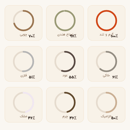
گرم و تند
نعناع هندی
چوبی
٪
٪
٪
70
97
100
خاکی
عود
فلزی
٪
٪
٪
51
55
61
بالزامیک
چرم
مشک
٪
٪
٪
46
46
50