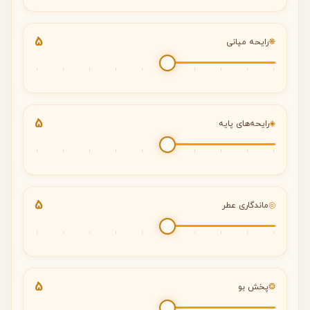
5
❋
رایحه میانی
5
◈
رایحه‌های پایه
5
◎
ماندگاری عطر
5
❂
پخش بو