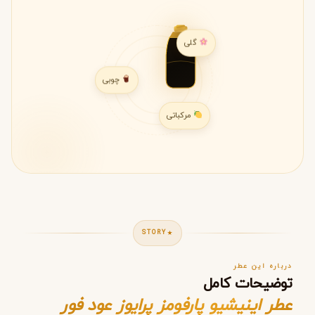
گلی
چوبی
مرکباتی
STORY
درباره این عطر
توضیحات کامل
عطر اینیشیو پارفومز پرایوز عود فور