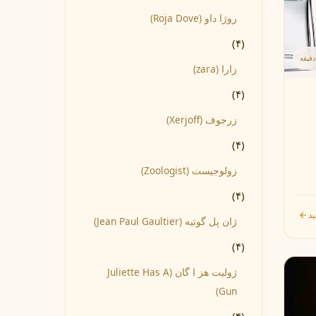
روژا داو (Roja Dove)
(۴)
زارا (zara)
(۴)
زرجوف (Xerjoff)
(۴)
زولوجیست (Zoologist)
(۴)
ید
ژان پل گوتیه (Jean Paul Gaultier)
(۴)
ژولیت هز ا گان (Juliette Has A
Gun)