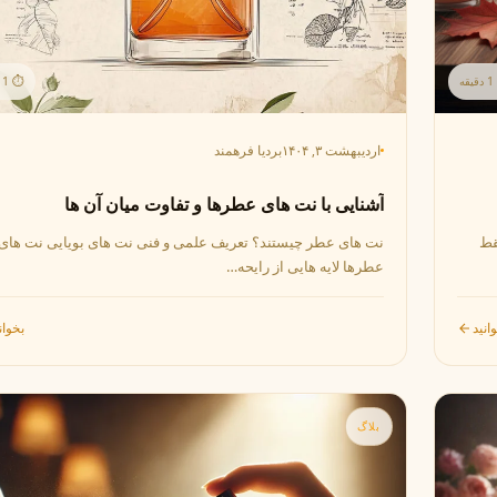
لی لابو
لویی ویتون
L
L
Louis Vuitton
Le Labo
ه
⏱ 1 دقیقه
اردیبهشت ۳, ۱۴۰۴
بردیا فرهمند
ن
میسون مارتین مارژیلا
مانسرا
M
M
M
Mancera
Maison Martin Margiela
آشنایی با نت های عطرها و تفاوت میان آن ها
قط
نت های عطر چیستند؟ تعریف علمی و فنی نت های بویایی نت های
نیشان
عطرها لایه هایی از رایحه…
N
Nishane
انید
بخوان
بلاگ
پنهالیگونز
پرادا
P
P
Prada
Penhaligon's