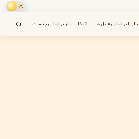
طرها بر اساس فصل ها
انتخاب عطر بر اساس جنسیت
جستجو
61 برند
A
B
C
D
E
F
G
H
I
J
K
L
M
همه
آزارو
Azzaro
بایردو