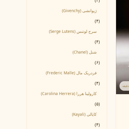
(۴)
ژیوانشی (Givenchy)
(۴)
سرج لوتنس (Serge Lutens)
(۴)
شنل (Chanel)
(۶)
فردریک مال (Frederic Malle)
(۴)
کارولینا هررا (Carolina Herrera)
(۵)
کایالی (Kayali)
(۴)