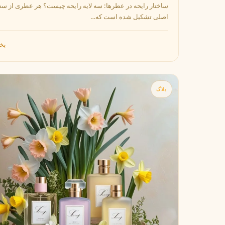
زرجوف
X
ساختار رایحه در عطرها: سه لایه رایحه چیست؟ هر عطری از سه 
Xerjoff
اصلی تشکیل شده است که…
Y
بخو
ایو سن لورن
Y
Yves Saint Laurent
Z
بلاگ
زارا
زولوجیست
Z
Z
Zoologist
zara