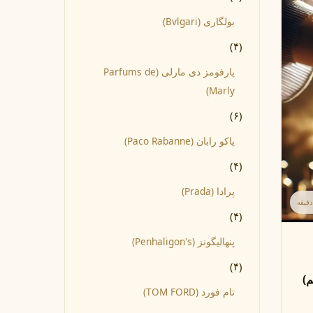
بولگاری (Bvlgari)
(۴)
پارفومز دی مارلی (Parfums de
Marly)
(۶)
پاکو رابان (Paco Rabanne)
(۴)
پرادا (Prada)
(۴)
پنهالیگونز (Penhaligon's)
(۴)
م)
تام فورد (TOM FORD)