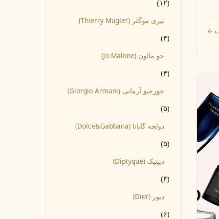
(۱۲)
تیری موگلر (Thierry Mugler)
ید
(۴)
جو مالون (Jo Malone)
(۴)
جورجیو آرمانی (Giorgio Armani)
(۵)
دولچه گابانا (Dolce&Gabbana)
(۵)
دیپتیک (Diptyque)
(۴)
دیور (Dior)
(۶)