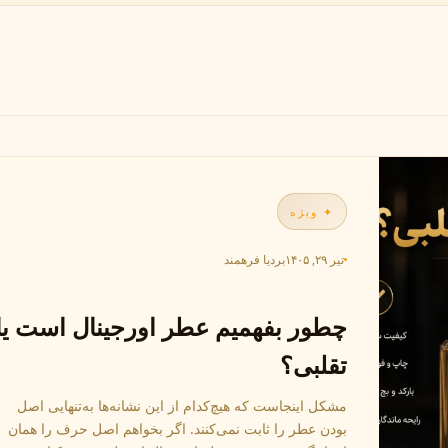
B
B
B
By Kilian
Bvlgari
شنل
کرید
C
C
Creed
Chanel
دولچه گابانا
D
Dolce&Gabbana
✦ ویژه
تیر ۲۹, ۱۴۰۵
بردیا فرهمند
چطور بفهمیم عطر اورجینال است یا
تقلبی؟
مشکل اینجاست که هیچ‌کدام از این نشانه‌ها به‌تنهایی اصل
بودن عطر را ثابت نمی‌کنند. اگر بخواهم اصل حرف را همان