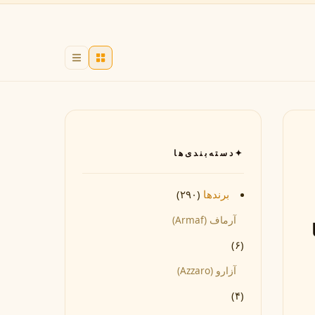
Byredo
✦
دسته‌بندی‌ها
برندها
(۲۹۰)
آرماف (Armaf)
(۶)
آزارو (Azzaro)
(۴)