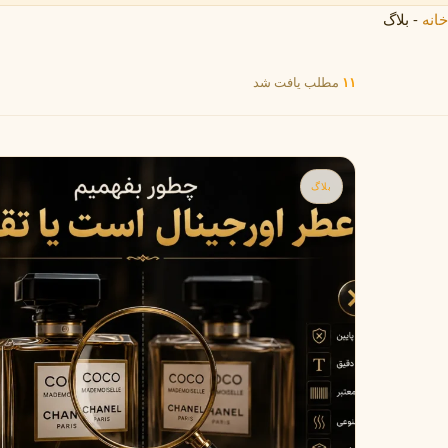
B
B
Burberry
Bath & Body Works
خانه
-
بلاگ
C
۱۱
مطلب یافت شد
کلوین کلاین
کارولینا هررا
C
C
Carolina Herrera
Calvin Klein
D
دیور
دیپتیک
بلاگ
D
D
Diptyque
Dior
E
الیزابت آردن
اتات لیبر د اورنج
E
E
Etat Libre d'Orange
Elizabeth Arden
F
فردریک مال
F
Frederic Malle
G