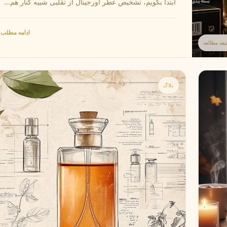
ابتدا بگویم، تشخیص عطر اورجینال از تقلبی شبیه کنار هم...
گوچی
گرلن
G
G
Guerlain
Gucci
ادامه مطلب
بلاگ
ژولیت هز ا گان
J
Juliette Has A Gun