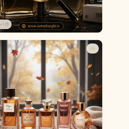
جورجیو آرمانی
ژیوانشی
G
G
Givenchy
Giorgio Armani
H
⏱ 1 دقیقه مطالعه
هرمس
هوگو باس
H
H
Hugo Boss
Hermès
I
بلاگ
اینیشیو
I
Initio
J
ژان پل گوتیه
جو مالون
J
J
Jo Malone
Jean Paul Gaultier
K
کایالی
K
Kayali
L