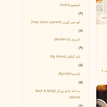
اینیشیو (Initio)
(۴)
ایو سن لورن (Yves Saint Laurent)
(۷)
مونتال
مونت بلنک
M
Montblanc
Montale
باربری (Burberry)
(۴)
بای کیلیان (By Kilian)
(۵)
ید
بایردو (Byredo)
(۵)
بث اند بادی ورکز (Bath & Body
Works)
(۴)