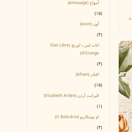
آمواج (Amouage)
(۱۵)
آون (Avon)
(۴)
اتات لیبر د اورنج (Etat Libre
d'Orange)
(۴)
افنان (Afnan)
(۱۵)
الیزابت آردن (Elizabeth Arden)
(۱)
او بوتیکاریو (O Boticário)
(۴)