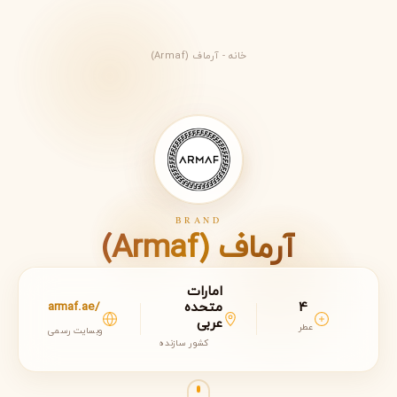
خانه
-
آرماف (Armaf)
BRAND
آرماف (Armaf)
امارات
4
متحده
armaf.ae/
عربی
عطر
وبسایت رسمی
کشور سازنده