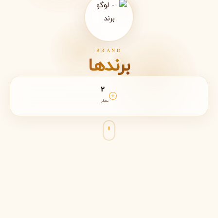
BRAND
برندها
2
عطر