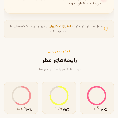
می‌مانند علاقه‌ای ندارید.
هنوز مطمئن نیستید؟
امتیازات کاربران
را ببینید یا با متخصصان ما
مشورت کنید.
ترکیب بویایی
رایحه‌های عطر
درصد غلبه هر رایحه در این عطر
گُلی
مرکبات
شیرین
٪
٪
٪
60
75
100