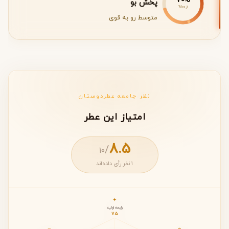
70%
پخش بو
از 100%
متوسط رو به قوی
نظر جامعه عطردوستان
امتیاز این عطر
8.5
/
۱۰
1 نفر رأی داده‌اند
✦
رایحه اولیه
7.5