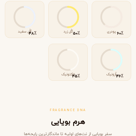
پودری
گُل زرد
گُل سفید
٪
٪
٪
48
50
60
اُزونیک
لاکتونیک
٪
٪
45
46
FRAGRANCE DNA
هرم بویایی
سفر بویایی از نت‌های اولیه تا ماندگارترین رایحه‌ها