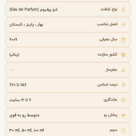
نوع غلظت
ادو پرفیوم (Eau de Parfum)
فصل مناسب
بهار
،
پاییز
،
تابستان
سال معرفی
2009
کشور سازنده
ایتالیا
عطرساز
—
درصد اسانس
15٪ تا 20٪
ماندگاری
6 تا 12 ساعت
پخش بو
متوسط رو به قوی
حجم
30 ml, 50 ml, 100 ml