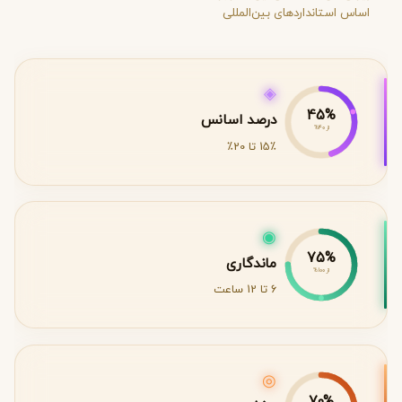
اساس استانداردهای بین‌المللی
◈
45%
درصد اسانس
از 40%
15٪ تا 20٪
◉
75%
ماندگاری
از 100%
6 تا 12 ساعت
◎