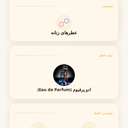
ماندگاری (Longevity)
جنسیت
به دلیل غلظت ادو پرفیوم، این عطر ماندگاری بالایی دارد. نت‌های
پایه گرم و پودری آن باعث می‌شوند رایحه برای ساعت‌ها روی
پوست باقی بماند و حتی روی لباس دوام بیشتری داشته باشد.
عطرهای زنانه
پخش بو (Projection / Sillage)
نوع عطر
پخش بوی این عطر در سطح متوسط رو به بالا قرار دارد. هاله‌ای
لطیف اما محسوس اطراف شما ایجاد می‌کند که در محیط‌های
رسمی و اجتماعی کاملاً تأثیرگذار خواهد بود.
ادو پرفیوم (Eau de Parfum)
فصل مناسب استفاده
• بهار: هماهنگ با فضای گلی و طراوت طبیعت
بهترین فصل
• پاییز: همراه با گرمای ملایم نت‌های پایه
• روزهای معتدل سال