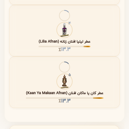
گلی با ساختار آلدهیدی، رایحه‌ای شفاف، تمیز و کلاسیک ایجاد
می‌کند که در عین لطافت، شخصیت و وقار خاصی دارد.
4
مشخصات فنی عطر
عطر لیلیا افنان زنانه (Lilia Afnan)
غلظت
Eau de Parfum
13.3
٪
ماندگاری
بالا
پخش بو
متوسط رو به بالا
5
فصل مناسب
بهار، پاییز و روزهای معتدل
عطر کان یا ماکان افنان (Kaan Ya Makaan Afnan)
زمان استفاده
روزانه، رسمی، مهمانی‌ها
13.3
٪
جنسیت
زنانه