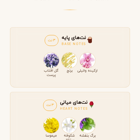
نت‌های پایه
3 نت
BASE NOTES
ارکیده وانیلی
برنج
گل افتاب
پرست
نت‌های میانی
3 نت
HEART NOTES
برگ بنفشه
شکوفه
میموسا
پرتقال