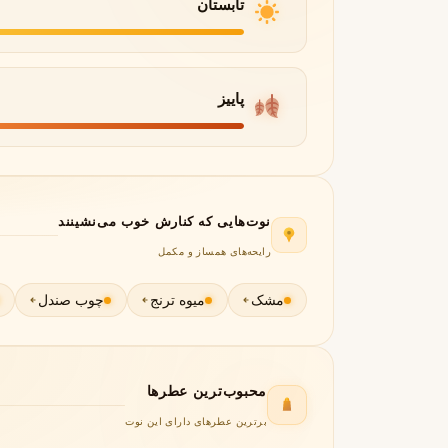
تابستان
جورجیو آرمانی
ژیوانشی
G
G
Givenchy
Giorgio Armani
H
پاییز
هرمس
هوگو باس
H
H
Hugo Boss
Hermès
I
اینیشیو
I
نوت‌هایی که کنارش خوب می‌نشینند
Initio
رایحه‌های همساز و مکمل
J
مشک
میوه ترنج
چوب صندل
ژان پل گوتیه
جو مالون
J
J
Jo Malone
Jean Paul Gaultier
K
محبوب‌ترین عطرها
کایالی
K
Kayali
برترین عطرهای دارای این نوت
L