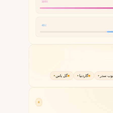
100٪
40٪
وب سدر
گاردنیا
گل یاس
6