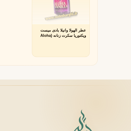
R
روژا داو
R
Roja Dove
عطر الهولا وانیلا بادی میست
S
ویکتوریا سکرت زنانه (Aloha
Vanilla body mist Victoria's
Secret)
سرج لوتنس
S
Serge Lutens
T
تیری موگلر
تام فورد
T
T
TOM FORD
Thierry Mugler
V
والنتینو
ورساچه
V
V
Versace
Valentino
X