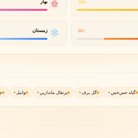
بهار
100٪
گوچی
گرلن
G
G
Guerlain
Gucci
زمستان
80٪
گیاه خس‌خس
گل برف
پرتقال ماندارین
وانیل
چ
ژولیت هز ا گان
J
Juliette Has A Gun