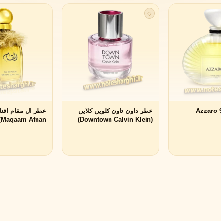
◇
لی لابو
لویی ویتون
L
L
Louis Vuitton
Le Labo
ن
میسون مارتین مارژیلا
مانسرا
M
M
M
Mancera
Maison Martin Margiela
ر آزارو 9 (Azzaro 9
عطر داون تاون کلوین کلاین
نیشان
N
Maqaam Afnan)
(Downtown Calvin Klein)
Nishane
پنهالیگونز
پرادا
P
P
Prada
Penhaligon's