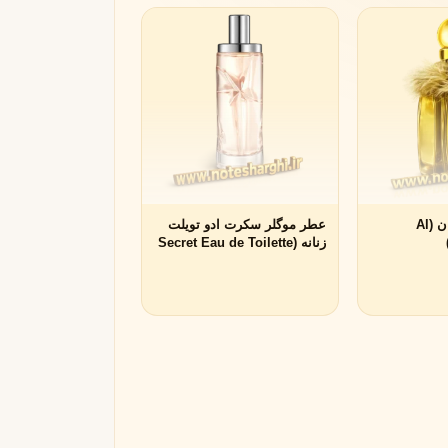
مونتال
مونت بلنک
M
Montblanc
Montale
عطر ال مقام افنان (Al
عطر موگلر سکرت ادو تویلت
زنانه (Secret Eau de Toilette
Mugler)