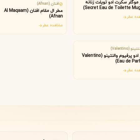
B
B
B
موگلر سکرت ادو تویلت زنانه
By Kilian
Bvlgari
افنان (Afnan)
عطر ال مقام افنان (Al Maqaam
Afnan)
ده عطر
مشاهده عطر
شنل
کرید
C
C
الیا
Creed
Chanel
ینو (Valentino)
عطر ادو پرفیوم والنتینو (Valentino
دولچه گابانا
D
Eau de Par
Dolce&Gabbana
ده عطر