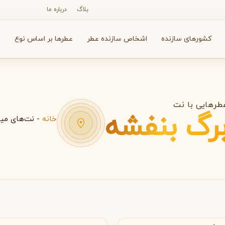
بلاگ
درباره ما
کشورهای سازنده
اشخاص سازنده عطر
عطرها بر اساس نوع
ع
طرهایی با نت
رگ بنفشه
خانه
-
نت‌های میا
N
O
P
R
S
T
V
X
Y
Z
آرماف
آون
A
A
A
Avon
Armaf
انسه
امارات متحده عربی
بولگاری
بای کیلیان