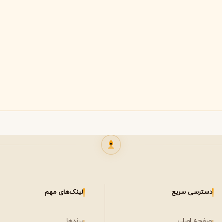
مشاهده همه برندها
ویکتوریا سکرت
ویکتور اند رولف
V
V
Viktor&Rolf
Victoria's Secret
دسترسی سریع
لینک‌های مهم
صفحه اصلی
برندها