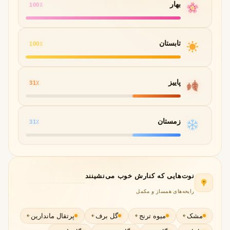
بهار
100٪
تابستان
100٪
پاییز
31٪
زمستان
31٪
نوت‌هایی که کنارش خوب می‌نشینند
رایحه‌های همساز و مکمل
مشک
میوه ترنج
گل برف
پرتقال ماندارین