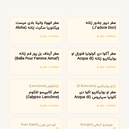
فرانسه
آمریکا
عطر دیور جادور زنانه
عطر الهولا وانیلا بادی میست
(J’adore Dior)
ویکتوریا سکرت زنانه (Aloha
Vanilla body mist
مشاهده عطر
مشاهده عطر
Victoria’s Secret)
برزیل
امارات متحده عربی
عطر آکوا دی کولونیا فلورال او
عطر آرماف بل پور فم زنانه
بوتیکاریو زنانه (Acqua di
(Belle Pour Femme Armaf)
Colonia Floral O Boticário)
مشاهده عطر
مشاهده عطر
برزیل
فرانسه
او بوتیکاریو (O Boticário)
لانکوم (Lancôme)
عطر او بوتیکاریو اکوا دی
عطر کالیپسو لانکوم
کلونیا سیتروس (Acqua di
(Calypso Lancôme)
Colonia Citrus O Boticário)
مشاهده عطر
مشاهده عطر
ایتالیا
فرانسه
جورجیو آرمانی (Giorgio
ایو سن لورن (Yves Saint