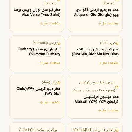
Laurent)
Armani)
عطر جورجیو آرمانی آکوا دی
عطر ایو سن لوران وایس ورسا
جیو (Acqua di Gio Giorgio
(Vice Versa Yves Saint
Laurent)
Armani)
مشاهده عطر
مشاهده عطر
فرانسه
انگلستان
دیور (dior)
باربری (Burberry)
عطر دیور می دیور می نات
عطر باربری سامر (Burberry
Summer Burberry)
(Dior Me, Dior Me Not Dior)
مشاهده عطر
مشاهده عطر
فرانسه
میسون فرانسیس کرکجان
دیور (dior)
عطر دیور کریس 1947(Chris
(Maison Francis Kurkdjian)
1947 Dior)
عطر میسون فرانسیس
کرکجان 754 (754 Maison
مشاهده عطر
Francis Kurkdjian)
مشاهده عطر
هلند
آمریکا
ویکتور اند رولف (Viktor&Rolf)
ویکتوریا سکرت (Victoria's