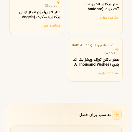
عطر ویکتور اند رولف
Secret)
آنتیدوت (Antidote
عطر ادو پرفیوم انجلز اونلی
Viktor&Rolf)
ویکتوریا سکرت (Angels
مشاهده عطر
Only Victoria’s Secret)
مشاهده عطر
آمریکا
بث اند بادی ورکز (Bath & Body
Works)
عطر ادکلن توزند ویشز بث اند
بادی (A Thousand Wishes
Bath & Body Works)
مشاهده عطر
مناسب برای فصل