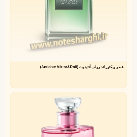
عطر ویکتور اند رولف آنتیدوت (Antidote Viktor&Rolf)