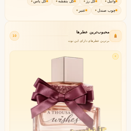
وانیل
گل رز
گل بنفشه
گل یاس
چوب صندل
عنبر
محبوب‌ترین عطرها
10
برترین عطرهای دارای این نوت
✦