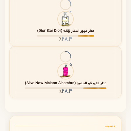
نت
گل صدتومانی، فریزیا،
۲ تا ۳ ساعت
میانی
بنفشه
4
نت پایه
آلبالو، مشک
تا پایان ماندگاری
عطر
عطر دیور استار زنانه (Dior Star Dior)
28.3
٪
نت ابتدایی؛ شروعی شاداب و خنک
رایحه نخود شیرین حس لطافت و شیرینی ملایمی ایجاد
5
می‌کند.
آکوردهای آبی حس تازگی و سبکی به عطر می‌بخشند.
این بخش از رایحه حالتی دخترانه و پرانرژی ایجاد می‌کند.
عطر الایو ناو الحمبرا (Alive Now Maison Alhambra)
28.3
٪
نت میانی؛ قلب گل‌فام و لطیف عطر
گل صدتومانی رایحه‌ای لطیف و زنانه ایجاد می‌کند.
فریزیا حس شادابی و طراوت عطر را تقویت می‌کند.
بنفشه باعث ایجاد عمق و وقار در رایحه می‌شود.
جنسیت