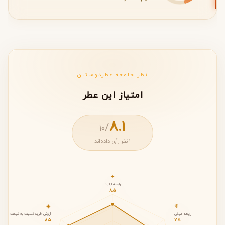
نظر جامعه عطردوستان
امتیاز این عطر
8.1
/
۱۰
1 نفر رأی داده‌اند
✦
رایحه اولیه
8.5
◉
❋
رایحه میانی
ارزش خرید نسبت به قیمت
8.5
7.5