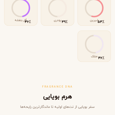
شیرین
پودری
گل بنفشه
٪
٪
٪
46
49
54
مشک
٪
46
FRAGRANCE DNA
هرم بویایی
سفر بویایی از نت‌های اولیه تا ماندگارترین رایحه‌ها