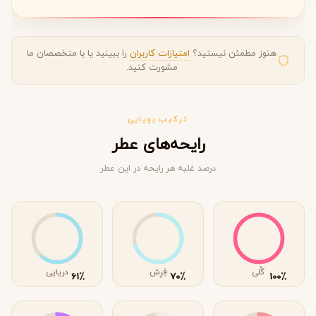
هنوز مطمئن نیستید؟
امتیازات کاربران
را ببینید یا با متخصصان ما
مشورت کنید.
ترکیب بویایی
رایحه‌های عطر
درصد غلبه هر رایحه در این عطر
گُلی
فِرِش
دریایی
٪
٪
٪
61
70
100