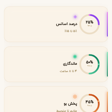
◈
25%
درصد اسانس
از 40%
5٪ تا 15٪
◉
50%
ماندگاری
از 100%
4 تا 8 ساعت
◎
45%
پخش بو
از 100%
ملایم تا متوسط