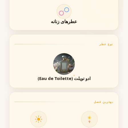
نت پایه؛ پایانی اغواگر و آرامش‌بخش
آلبالو رایحه‌ای شیرین و ترش ایجاد می‌کند.
عطرهای زنانه
مشک حس لطافت و ماندگاری رایحه را افزایش می‌دهد.
این ترکیب شخصیت اغواگر اما ملایمی به عطر می‌دهد.
نوع عطر
خانواده بویایی عطر
عطر Dior Me, Dior Me Not در خانواده بویایی
گلی – چوبی –
مشک
قرار می‌گیرد. این خانواده بویایی ترکیبی از لطافت گل‌ها،
گرمای چوبی و لطافت مشک را ارائه می‌دهد. چنین ترکیبی باعث
ادو تویلت (Eau de Toilette)
می‌شود رایحه عطر همزمان لطیف، زنانه و مدرن باشد.
بهترین فصل
غلظت عطر
این عطر در دسته
Eau de Toilette
قرار دارد. ادوتویلت‌ها معمولاً
رایحه‌ای سبک‌تر دارند و برای استفاده روزمره بسیار مناسب