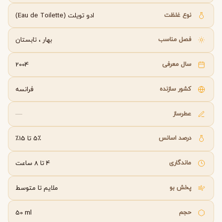
نوع غلظت
ادو تویلت (Eau de Toilette)
فصل مناسب
بهار
،
تابستان
سال معرفی
2004
کشور سازنده
فرانسه
عطرساز
—
درصد اسانس
5٪ تا 15٪
ماندگاری
4 تا 8 ساعت
پخش بو
ملایم تا متوسط
حجم
50 ml