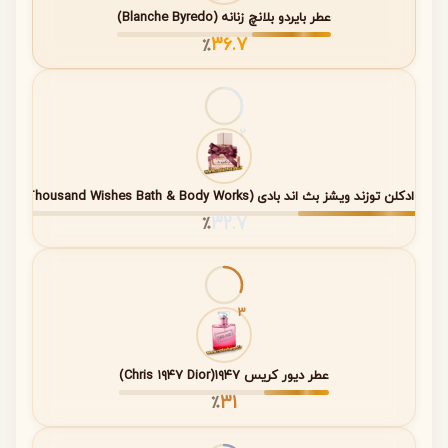
عطر بایردو بلانچ زنانه (Blanche Byredo)
حجم رایج
۵۰ میلی‌لیتر (لیمیتد ادیشن)
36.7
٪
بررسی نت‌های عطر Dior Me, Dior Me
2
Not
ساختار رایحه در این عطر به‌صورت لایه‌ای طراحی شده است. این
عطر ادکلن توزند ویشز بث اند بادی (A Thousand Wishes Bath & Body Works)
ساختار باعث می‌شود رایحه عطر در طول زمان تغییر کرده و
32.7
٪
تجربه بویایی متفاوتی ایجاد کند. ترکیب رایحه‌های گلی، آبی و
میوه‌ای، حس شادابی و لطافت خاصی را منتقل می‌کند.
3
مرحله
مدت دوام
رایحه
مواد تشکیل‌دهنده
تقریبی
عطر دیور کریس ۱۹۴۷(Chris ۱۹۴۷ Dior)
نت
نخود شیرین،
۱۵ تا ۳۰ دقیقه
31
٪
ابتدایی
آکوردهای آبی
ابتدایی