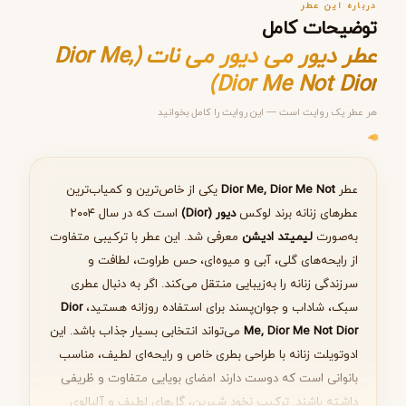
درباره این عطر
توضیحات کامل
عطر دیور می دیور می نات (Dior Me,
Dior Me Not Dior)
هر عطر یک روایت است — این روایت را کامل بخوانید
مرحله ۱ از ۵
انتخاب عطر مناسب
عطر
Dior Me, Dior Me Not
یکی از خاص‌ترین و کمیاب‌ترین
عطرهای زنانه برند لوکس
دیور (Dior)
است که در سال ۲۰۰۴
به‌صورت
لیمیتد ادیشن
معرفی شد. این عطر با ترکیبی متفاوت
از رایحه‌های گلی، آبی و میوه‌ای، حس طراوت، لطافت و
بعدی
سرزندگی زنانه را به‌زیبایی منتقل می‌کند. اگر به دنبال عطری
سبک، شاداب و جوان‌پسند برای استفاده روزانه هستید،
Dior
Me, Dior Me Not Dior
می‌تواند انتخابی بسیار جذاب باشد. این
ادوتویلت زنانه با طراحی بطری خاص و رایحه‌ای لطیف، مناسب
بانوانی است که دوست دارند امضای بویایی متفاوت و ظریفی
داشته باشند. ترکیب نخود شیرین، گل‌های لطیف و آلبالوی