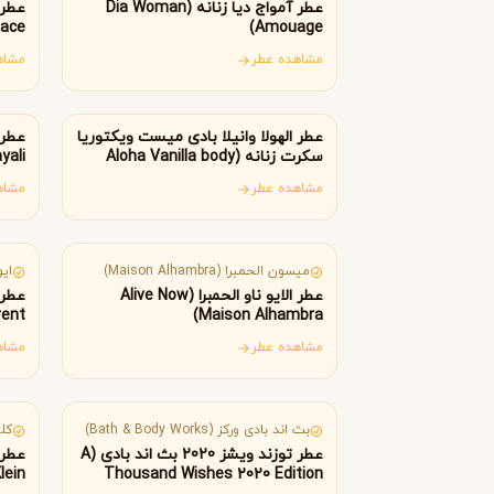
B
B
عطر آمواج دیا زنانه (Dia Woman
Burberry
Bath & Body Works
ace)
Amouage)
C
مشاهده عطر
مشاه
آمریکا
ام
کلوین کلاین
کارولینا هررا
C
C
Carolina Herrera
Calvin Klein
عطر الهولا وانیلا بادی میست ویکتوریا
D
سکرت زنانه (Aloha Vanilla body
yali
ces)
mist Victoria’s Secret)
مشاهده عطر
مشاه
دیور
دیپتیک
D
D
امارات متحده عربی
فر
Diptyque
Dior
E
میسون الحمبرا (Maison Alhambra)
ایو س
عطر الایو ناو الحمبرا (Alive Now
الیزابت آردن
اتات لیبر د اورنج
ent)
Maison Alhambra)
E
E
Etat Libre d'Orange
Elizabeth Arden
مشاهده عطر
مشاه
F
آمریکا
آم
فردریک مال
F
بث اند بادی ورکز (Bath & Body Works)
کلوین
Frederic Malle
عطر توزند ویشز 2020 بث اند بادی (A
G
lein)
Thousand Wishes 2020 Edition