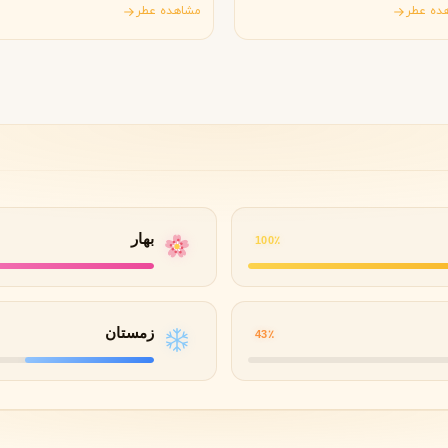
Works)
ده عطر
مشاهده عطر
گوچی
گرلن
G
G
Guerlain
Gucci
بهار
100٪
ژولیت هز ا گان
J
Juliette Has A Gun
زمستان
43٪