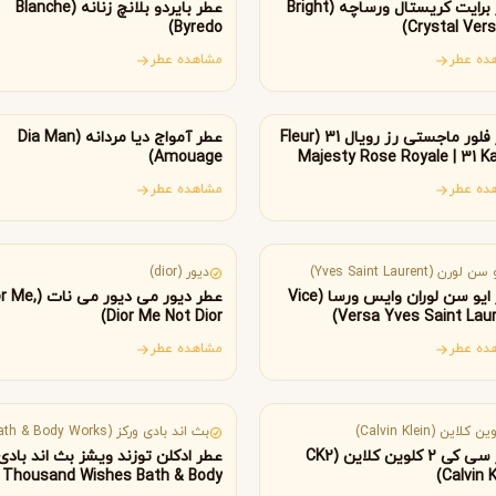
B
B
B
عطر برایت کریستال ورساچه (Bright
عطر بایردو بلانچ زنانه (Blanche
By Kilian
Bvlgari
Byredo)
Crystal Vers
ده عطر
مشاهده عطر
ارات متحده عربی
عمان
شنل
کرید
C
C
Creed
Chanel
عطر فلور ماجستی رز رویال 31 (Fleur
عطر آمواج دیا مردانه (Dia Man
Amouage)
Majesty Rose Royale | 31 Ka
Fragran
ده عطر
مشاهده عطر
دولچه گابانا
D
انسه
فرانسه
Dolce&Gabbana
ن لورن (Yves Saint Laurent)
دیور (dior)
عطر ایو سن لوران وایس ورسا (Vice
عطر دیور می دیور می ن
Dior Me Not Dior)
Versa Yves Saint Laur
ده عطر
مشاهده عطر
ریکا
آمریکا
 کلاین (Calvin Klein)
بث اند بادی ورکز (Bath & Body Works)
عطر سی کی 2 کلوین کلاین (CK2
Thousand Wishes Bath & Body
Calvin K