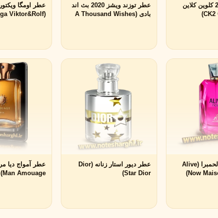
عطر سی کی 2 کلوین کلاین
عطر توزند ویشز 2020 بث اند
عطر اومگا 
بادی (A Thousand Wishes
(Eau Mega Viktor&Rolf)
2020 Edition Bath & Body
Works)
عطر الایو ناو الحمبرا (Alive
عطر دیور استار زنانه (Dior
مشاهده همه برندها
ویکتوریا سکرت
ویکتور اند رولف
Man Amouage)
Star Dior)
Now Mais
V
V
Viktor&Rolf
Victoria's Secret