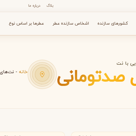
بلاگ
درباره ما
کشورهای سازنده
اشخاص سازنده عطر
عطرها بر اساس نوع
ع
ی با نت
 صدتومانی
خانه
-
نت‌های 
N
O
P
R
S
T
V
X
Y
Z
آرماف
آون
A
A
A
Avon
Armaf
الیا
سوئد
بولگاری
بای کیلیان