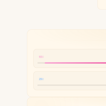
93٪
29٪