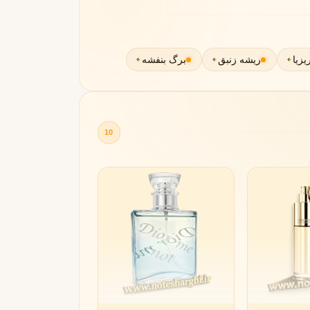
زیا
ریشه زنبق
برگ بنفشه
مونتال
مونت بلنک
M
Montblanc
Montale
10