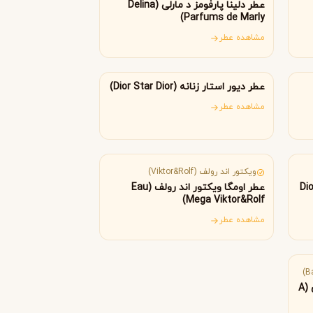
عطر دلینا پارفومز د مارلی (Delina
Byredo
Parfums de Marly)
مشاهده عطر
فرانسه
عطر دیور استار زنانه (Dior Star Dior)
مشاهده عطر
هلند
ویکتور اند رولف (Viktor&Rolf)
ات (Dior Me,
عطر اومگا ویکتور اند رولف (Eau
Mega Viktor&Rolf)
مشاهده عطر
عطر ادکلن توزند ویشز بث اند بادی (A