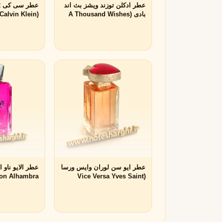
عطر ادکلن توزند ویشز بث اند
R
بادی (A Thousand Wishes
(CK2 Calvin Klein)
Bath & Body Works)
روژا داو
R
Roja Dove
S
سرج لوتنس
S
Serge Lutens
T
تیری موگلر
تام فورد
T
T
TOM FORD
Thierry Mugler
V
عطر ایو سن لوران وایس ورسا
والنتینو
ورساچه
on Alhambra)
(Vice Versa Yves Saint
V
V
Versace
Valentino
Laurent)
X