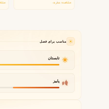
Bath & Body Works)
مشاهده عطر
مشاه
جورجیو آرمانی
ژیوانشی
G
G
Givenchy
Giorgio Armani
H
هرمس
هوگو باس
H
H
Hugo Boss
Hermès
I
مناسب برای فصل
اینیشیو
I
Initio
تابستان
J
ژان پل گوتیه
جو مالون
J
J
Jo Malone
Jean Paul Gaultier
پاییز
K
کایالی
K
Kayali
L