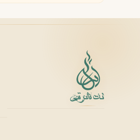
زرجوف
X
Xerjoff
Y
ایو سن لورن
Y
Yves Saint Laurent
Z
زارا
زولوجیست
Z
Z
Zoologist
zara