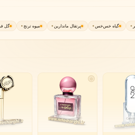
لی لابو
لویی ویتون
L
L
Louis Vuitton
Le Labo
ر
گیاه خس‌خس
پرتقال ماندارین
میوه ترنج
گل فری
ن
میسون مارتین مارژیلا
مانسرا
M
M
M
Mancera
Maison Martin Margiela
نیشان
N
Nishane
◇
پنهالیگونز
پرادا
P
P
Prada
Penhaligon's