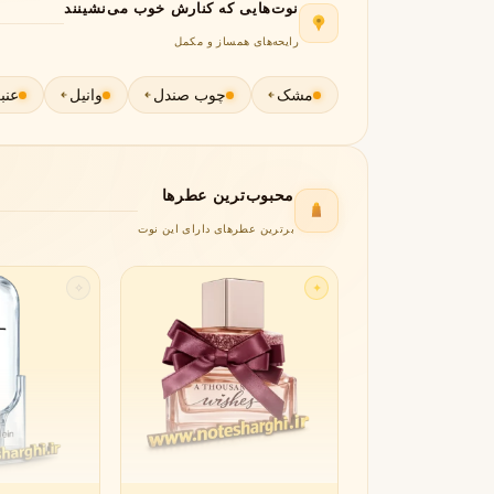
نوت‌هایی که کنارش خوب می‌نشینند
رایحه‌های همساز و مکمل
لانکوم
لطافه
L
L
Lattafa
Lancôme
مشک
چوب صندل
وانیل
عنب
M
میسون الحمبرا
میسون فرانسیس کرکجا
M
M
Maison Francis Kurkdjian
Maison Alhambra
محبوب‌ترین عطرها
N
برترین عطرهای دارای این نوت
نارسیسو رودریگز
ناتورا
N
N
Natura
Narciso Rodriguez
✧
✦
O
او بوتیکاریو
O
O Boticário
P
پاکو رابان
پارفومز دی مارلی
P
P
Parfums de Marly
Paco Rabanne