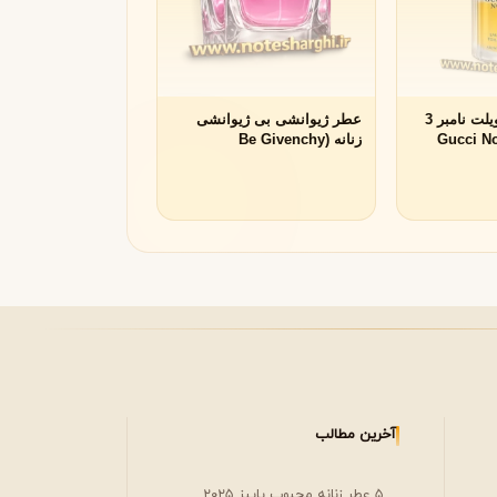
عطر گوچی ادو تویلت نامبر 3
عطر ژیوانشی بی ژیوانشی
Gucci No 3 
زنانه (Be Givenchy
Givenchy)
آخرین مطالب
۵ عطر زنانه محبوب پاییز ۲۰۲۵