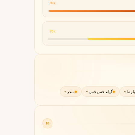
99٪
70٪
مونتال
مونت بلنک
M
Montblanc
Montale
لوط
گیاه خس‌خس
سدر
10