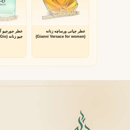
زرجوف
X
Xerjoff
Y
ایو سن لورن
Y
عطر جیانی ورساچه زنانه
عطر جورجیو آر
Yves Saint Laurent
(Gianni Versace for women)
جیو زنا
Z
i for women)
زارا
زولوجیست
Z
Z
Zoologist
zara