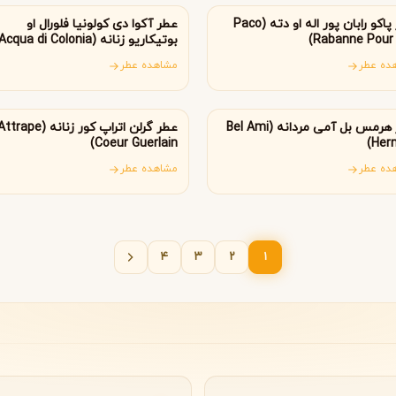
گوچی
گرلن
عطر پاکو رابان پور اله او دته (Paco
عطر آکوا دی کولونیا فلورال او
G
G
Guerlain
Gucci
Rabanne Pour E
بوتیکاریو زنانه (Acqua di Colonia
Floral O Boticário)
ده عطر
مشاهده عطر
انسه
فرانسه
عطر هرمس بل آمی مردانه (Bel Ami
عطر گرلن اتراپ کور زنانه (ttrape
Coeur Guerlain)
Her
ده عطر
مشاهده عطر
صفحه‌بندی
۴
۳
۲
۱
ژولیت هز ا گان
J
نوشته‌ها
Juliette Has A Gun