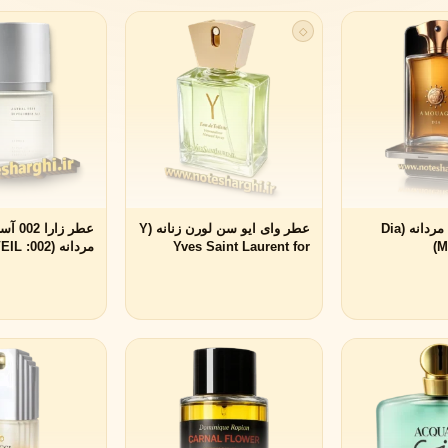
◇
عطر آمواج دیا مردانه (Dia
عطر وای ایو سن لورن زنانه (Y
عطر زار
M
Yves Saint Laurent for
مردانه 
Zara for men)
women)
ویکتوریا سکرت
ویکتور اند رولف
V
V
Viktor&Rolf
Victoria's Secret