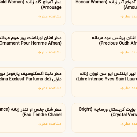
B
B
B
عطر آمواج آنر زنانه (Honour Woman
عطر آمواج گلد زنانه (ld Woman
By Kilian
Bvlgari
Amouage)
Amoua
ده عطر
مشاهده عطر
ارات متحده عربی
امارات متحده عربی
شنل
کرید
C
C
Creed
Chanel
افنان پرشس عود مردانه
عطر افنان اورنامنت پور هوم مردانه
(Ornament Pour Homme Afnan)
ده عطر
مشاهده عطر
دولچه گابانا
D
انسه
فرانسه
Dolce&Gabbana
لیبر اینتنس ایو سن لوران زنانه
عطر دلینا اکسکلوسیف پارفومز دی
مارلی (lina Exclusif Parfums de
Marly)
ده عطر
مشاهده عطر
الیا
فرانسه
عطر برایت کریستال ورساچه (Bright
عطر شنل چنس او تند
Eau Tendre Chanel)
Crystal Vers
ده عطر
مشاهده عطر
پانیا
برزیل