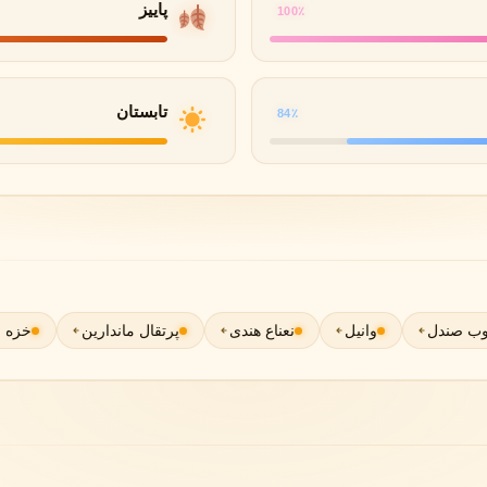
پاییز
100٪
لی لابو
لویی ویتون
L
L
Louis Vuitton
Le Labo
تابستان
84٪
ن
میسون مارتین مارژیلا
مانسرا
M
M
M
Mancera
Maison Martin Margiela
نیشان
N
Nishane
ب صندل
وانیل
نعناع هندی
پرتقال ماندارین
خزه ب
پنهالیگونز
پرادا
P
P
Prada
Penhaligon's