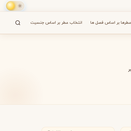
طرها بر اساس فصل ها
انتخاب عطر بر اساس جنسیت
جستجو
61 برند
ر
A
B
C
D
E
F
G
H
I
J
K
L
M
همه
آزارو
Azzaro
عمان
بایردو