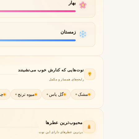
بهار
لانکوم
لطافه
L
L
Lattafa
Lancôme
M
زمستان
میسون الحمبرا
میسون فرانسیس کرکجا
M
M
Maison Francis Kurkdjian
Maison Alhambra
N
نوت‌هایی که کنارش خوب می‌نشینند
نارسیسو رودریگز
ناتورا
N
N
Natura
Narciso Rodriguez
رایحه‌های همساز و مکمل
O
مشک
گل یاس
میوه ترنج
چو
او بوتیکاریو
O
O Boticário
P
محبوب‌ترین عطرها
پاکو رابان
پارفومز دی مارلی
برترین عطرهای دارای این نوت
P
P
Parfums de Marly
Paco Rabanne