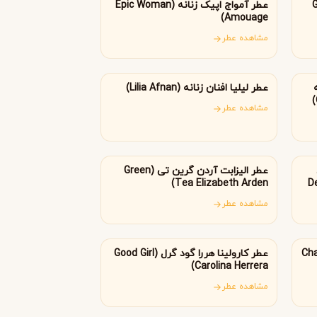
Go
عطر آمواج اپیک زنانه (Epic Woman
Byredo
Amouage)
مشاهده عطر
امارات متحده عربی
عطر لیلیا افنان زنانه (Lilia Afnan)
مشاهده عطر
آمریکا
عطر الیزابت آردن گرین تی (Green
De
Tea Elizabeth Arden)
مشاهده عطر
آمریکا
ر زنانه (Chance
عطر کارولینا هررا گود گرل (Good Girl
Carolina Herrera)
مشاهده عطر
فرانسه