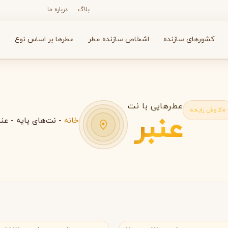
بلاگ
درباره ما
کشورهای سازنده
اشخاص سازنده عطر
عطرها بر اساس نوع
ع
عطرهایی با نت
کاوش رایحه
عنبر
خانه
-
نت‌های پایه
-
عنب
N
O
P
R
S
T
V
X
Y
Z
آرماف
آون
A
A
A
Avon
Armaf
ان
عمان
بولگاری
بای کیلیان