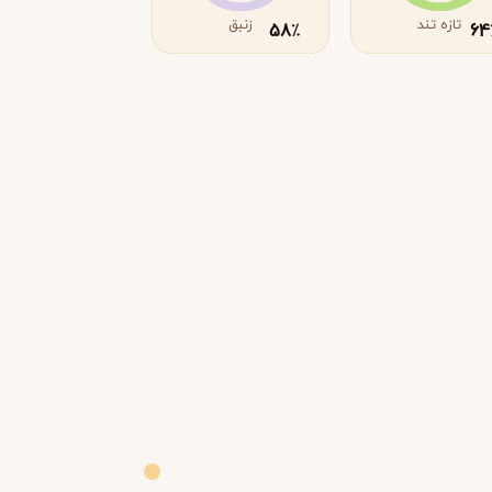
تازه تند
زنبق
58
64
٪