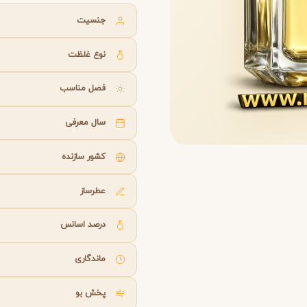
B
B
B
By Kilian
Bvlgari
جنسیت
نوع غلظت
شنل
کرید
C
C
Creed
Chanel
فصل مناسب
سال معرفی
دولچه گابانا
D
Dolce&Gabbana
کشور سازنده
عطرساز
درصد اسانس
ماندگاری
پخش بو