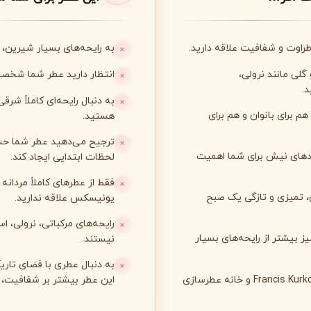
لی لابو
لویی ویتون
L
L
Louis Vuitton
Le Labo
راوت و شفافیت علاقه دارید.
به رایحه‌های بسیار شیرین، خوراکی (Gourmand) یا وانی
گلی مانند نرولی،
انتظار دارید عطر شما شخصیت
.
ن
میسون مارتین مارژیلا
مانسرا
به دنبال رایحه‌ای کاملاً شرق
M
M
M
Mancera
Maison Martin Margiela
 برای بانوان و هم برای
هستید.
ترجیح می‌دهید عطر شما حس 
ندهای نیش برای شما اهمیت
لحظات ابتدایی ایجاد کند.
نیشان
N
Nishane
فقط از عطرهای کاملاً مردانه 
، تمیزی و تازگی یک صبح
یونیسکس علاقه ندارید.
رایحه‌های مرکباتی، نرولی، 
یز بیشتر از رایحه‌های بسیار
نیستند.
به دنبال عطری با فضای تار
علاقه‌مند به آثار طراحی‌شده توسط Francis Kurkdjian و خانه عطرسازی
این عطر بیشتر بر شفافیت، 
پنهالیگونز
پرادا
P
P
Prada
Penhaligon's