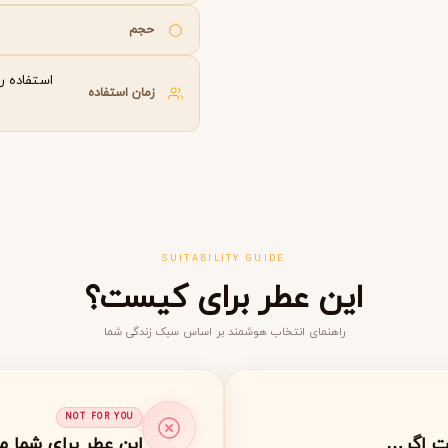
گوچی
گرلن
G
G
حجم
Guerlain
Gucci
استفاده رو
زمان استفاده
SUITABILITY GUIDE
این عطر برای کیست؟
ژولیت هز ا گان
J
Juliette Has A Gun
راهنمای انتخاب هوشمند بر اساس سبک زندگی شما
NOT FOR YOU
ت اگر…
این عطر برای شما 