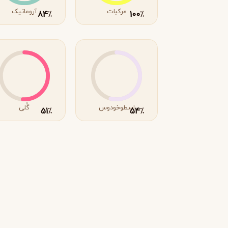
زرجوف
X
Xerjoff
مرکبات
آروماتیک
84
100
٪
٪
Y
ایو سن لورن
Y
Yves Saint Laurent
Z
زارا
زولوجیست
Z
Z
Zoologist
zara
اسطوخودوس
گُلی
51
54
٪
٪