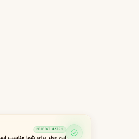
جورجیو آرمانی
ژیوانشی
G
G
Givenchy
Giorgio Armani
H
هرمس
هوگو باس
H
H
Hugo Boss
Hermès
I
اینیشیو
I
Initio
J
ژان پل گوتیه
جو مالون
J
J
Jo Malone
Jean Paul Gaultier
K
کایالی
K
Kayali
PERFECT MATCH
این عطر برای شما مناسب اس
L