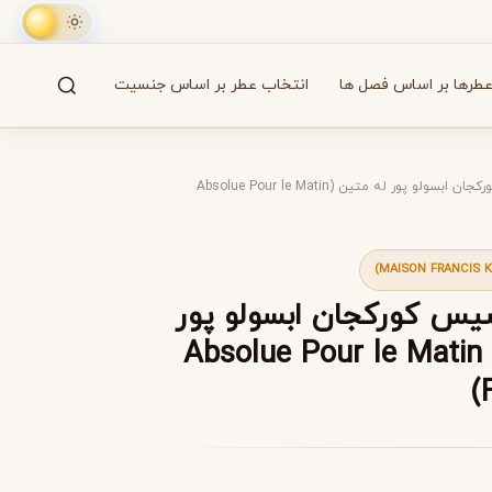
طرها بر اساس فصل ها
انتخاب عطر بر اساس جنسیت
جستجو
61 برند
عطر میسون فرانسیس کورکجان ابسولو پور له متین (Absolue Pour le Matin
A
B
C
D
E
F
G
H
I
J
K
L
M
همه
یس کورکجان ابسولو پور
Absolue Pour le Matin Maison
آزارو
Azzaro
بایردو