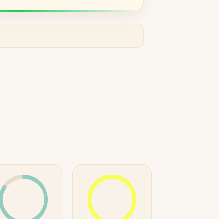
R
روژا داو
R
Roja Dove
S
سرج لوتنس
S
Serge Lutens
T
تیری موگلر
تام فورد
T
T
TOM FORD
Thierry Mugler
V
والنتینو
ورساچه
V
V
Versace
Valentino
X