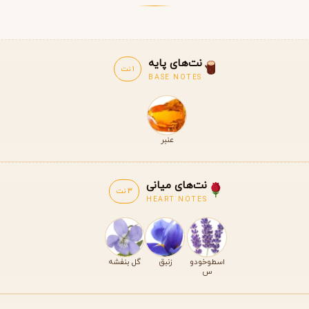
نت‌های پایه
1 نت
BASE NOTES
عنبر
نت‌های میانی
3 نت
HEART NOTES
اسطوخودو
زنبق
گل بنفشه
س