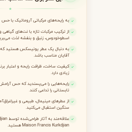
لانکوم
لطافه
L
L
Lattafa
Lancôme
به رایحه‌های مرکباتی آروماتیک با حس ط
M
از ترکیب مرکبات تازه با نت‌های گیاهی و 
اسطوخودوس، زنبق و بنفشه لذت می‌برید
میسون الحمبرا
میسون فرانسیس کرکجا
M
M
Maison Francis Kurkdjian
Maison Alhambra
به دنبال یک عطر یونیسکس هستید که هم
آقایان مناسب باشد.
N
کیفیت ساخت، ظرافت رایحه و اعتبار بر
نارسیسو رودریگز
ناتورا
N
N
زیادی دارد.
Natura
Narciso Rodriguez
O
رایحه‌هایی را می‌پسندید که حس آرامش
تابستانی را تداعی کنند.
او بوتیکاریو
O
از عطرهای مینیمال، طبیعی و غیراغراق‌آم
O Boticário
سنگین استقبال می‌کنید.
P
Maison Francis Kurkdjian هستید.
پاکو رابان
پارفومز دی مارلی
P
P
Parfums de Marly
Paco Rabanne