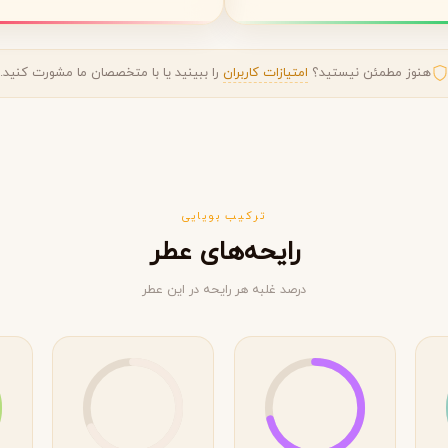
هنوز مطمئن نیستید؟
امتیازات کاربران
را ببینید یا با متخصصان ما مشورت کنید.
ترکیب بویایی
رایحه‌های عطر
درصد غلبه هر رایحه در این عطر
ویکتوریا سکرت
ویکتور اند رولف
V
V
Viktor&Rolf
Victoria's Secret