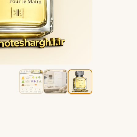
B
B
Burberry
Bath & Body Works
C
کلوین کلاین
کارولینا هررا
C
C
Carolina Herrera
Calvin Klein
D
دیور
دیپتیک
D
D
Diptyque
Dior
E
الیزابت آردن
اتات لیبر د اورنج
E
E
Etat Libre d'Orange
Elizabeth Arden
F
فردریک مال
F
Frederic Malle
G