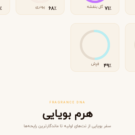
گل بنفشه
پودری
68
71
٪
٪
٪
فِرِش
49
٪
مشاهده همه برندها
FRAGRANCE DNA
هرم بویایی
سفر بویایی از نت‌های اولیه تا ماندگارترین رایحه‌ها