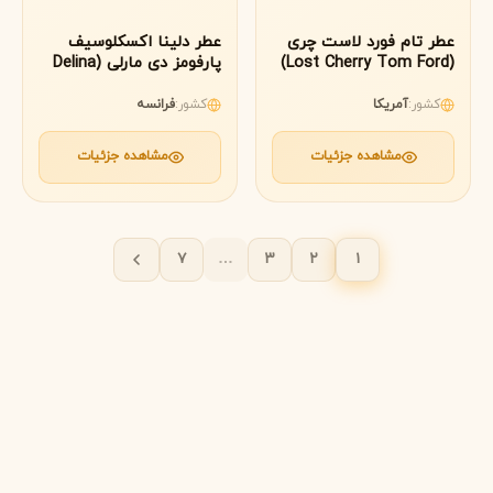
عطر تام فورد لاست چری
عطر دلینا اکسکلوسیف
(Lost Cherry Tom Ford)
پارفومز دی مارلی (Delina
Exclusif Parfums de
Marly)
کشور:
آمریکا
کشور:
فرانسه
مشاهده جزئیات
مشاهده جزئیات
۷
…
۳
۲
۱