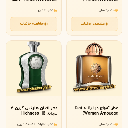
کشور:
عمان
کشور:
عمان
مشاهده جزئیات
مشاهده جزئیات
عطر آمواج دیا زنانه (Dia
عطر افنان هاینس گرین 3
Woman Amouage)
مردانه (Highness III
Afnan)
کشور:
عمان
کشور:
امارات متحده عربی