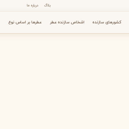
بلاگ
درباره ما
کشورهای سازنده
اشخاص سازنده عطر
عطرها بر اساس نوع
ع
N
O
P
R
S
T
V
X
Y
Z
آرماف
آون
A
A
A
Avon
Armaf
بولگاری
بای کیلیان