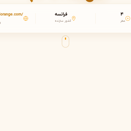
4
فرانسه
edorange.com/
عطر
کشور سازنده
و
مشاهده همه برندها