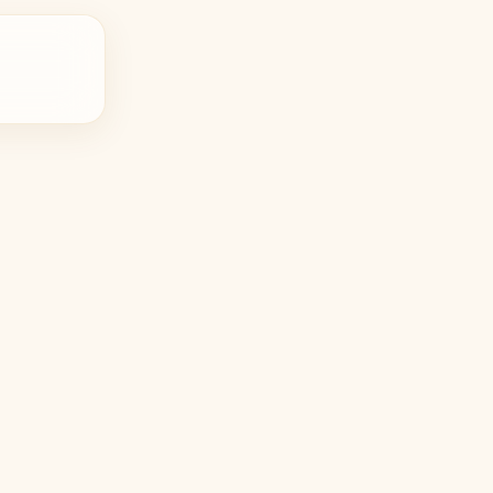
زرجوف
X
Xerjoff
Y
ایو سن لورن
Y
Yves Saint Laurent
Z
زارا
زولوجیست
Z
Z
Zoologist
zara