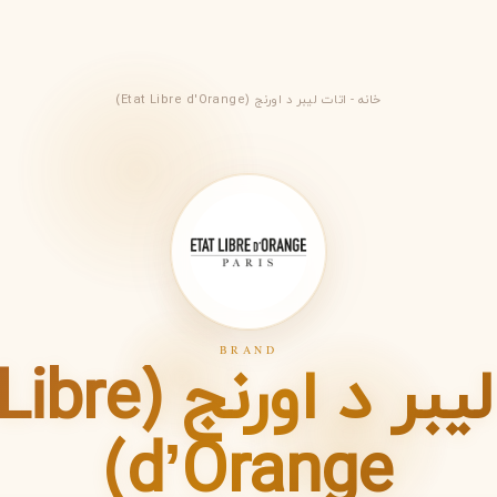
خانه
-
اتات لیبر د اورنج (Etat Libre d'Orange)
BRAND
اتات لیبر د اور
ویکتوریا سکرت
ویکتور اند رولف
V
V
Viktor&Rolf
Victoria's Secret
d’Orange)