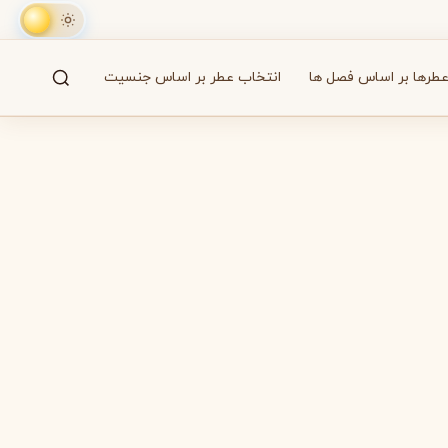
طرها بر اساس فصل ها
انتخاب عطر بر اساس جنسیت
جستجو
61 برند
A
B
C
D
E
F
G
H
I
J
K
L
M
همه
آزارو
Azzaro
بایردو