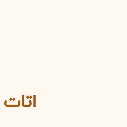
R
روژا داو
R
Roja Dove
S
سرج لوتنس
S
Serge Lutens
T
تیری موگلر
تام فورد
T
T
TOM FORD
Thierry Mugler
V
والنتینو
ورساچه
V
V
Versace
Valentino
X