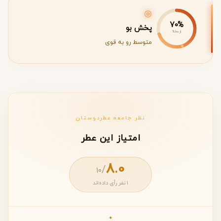
◎
70%
پخش بو
از 100%
متوسط رو به قوی
نظر جامعه عطردوستان
امتیاز این عطر
8.0
/
۱۰
1 نفر رأی داده‌اند
✦