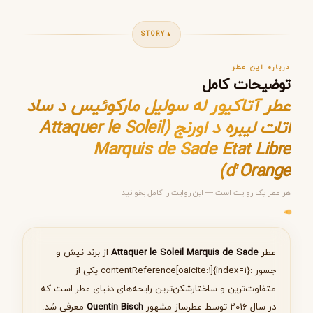
STORY
درباره این عطر
توضیحات کامل
عطر آتاکیور له سولیل مارکوئیس د ساد
اتات لیبره د اورنج (Attaquer le Soleil
Marquis de Sade Etat Libre
مرحله ۱ از ۵
d’Orange)
انتخاب عطر مناسب
هر عطر یک روایت است — این روایت را کامل بخوانید
عطر
Attaquer le Soleil Marquis de Sade
از برند نیش و
بعدی
جسور :contentReference[oaicite:۱]{index=۱} یکی از
متفاوت‌ترین و ساختارشکن‌ترین رایحه‌های دنیای عطر است که
در سال ۲۰۱۶ توسط عطرساز مشهور
Quentin Bisch
معرفی شد.