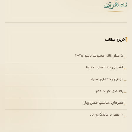
جنسیت
یونیسکس (مناسب خانم‌ها و آقایان)
سال تولید
2016
طراح
Quentin Bisch
غلظت
نامشخص (احتمالاً Eau de Parfum)
آخرین مطالب
ماندگاری
۸ تا ۱۲ ساعت
۵ عطر زنانه محبوب پاییز ۲۰۲۵
←
پخش بو
قوی
آشنایی با نت‌های عطرها
←
فصل مناسب
پاییز و زمستان
انواع رایحه‌های عطرها
←
زمان استفاده
شبانه، رسمی، خاص
راهنمای خرید عطر
←
عطرهای مناسب فصل بهار
←
فصل مناسب استفاده
۱۰ عطر با ماندگاری بالا
←
این عطر به دلیل گرمای رزینی و سنگین خود، بهترین عملکرد را
در
فصول سرد سال
دارد. پاییز و زمستان زمان‌هایی هستند که