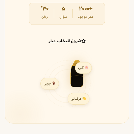
۳۰"
۵
+2000
عطر موجود
سؤال
زمان
شروع انتخاب عطر
گلی
چوبی
مرکباتی