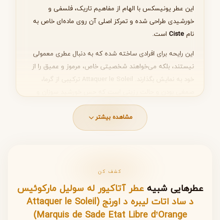
این عطر یونیسکس با الهام از مفاهیم تاریک، فلسفی و
خورشیدی طراحی شده و تمرکز اصلی آن روی ماده‌ای خاص به
نام
Ciste
است.
این رایحه برای افرادی ساخته شده که به دنبال عطری معمولی
نیستند، بلکه می‌خواهند شخصیتی خاص، مرموز و عمیق را از
خود به نمایش بگذارند. Attaquer le Soleil ترکیبی از گرما،
صمغی بودن و حالت رزینی است که حس خورشید سوزان و
فلسفه‌ای تاریک را همزمان منتقل می‌کند. اگر به دنبال عطری
خاص، نیش و هنری هستید، این انتخاب می‌تواند یکی از
مشاهده بیشتر
متفاوت‌ترین تجربه‌های بویایی شما باشد.
نت‌های عطر (Notes)
کشف کن
بر اساس اطلاعات رسمی، ساختار بویایی این عطر بسیار مینیمال
عطرهایی شبیه
عطر آتاکیور له سولیل مارکوئیس
و متمرکز است و تنها بر پایه یک ماده کلیدی شکل گرفته است.
د ساد اتات لیبره د اورنج (Attaquer le Soleil
Marquis de Sade Etat Libre d’Orange)