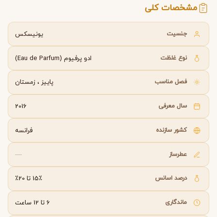
مشخصات کلی
جنسیت
یونیسکس
نوع غلظت
ادو پرفیوم (Eau de Parfum)
فصل مناسب
پاییز
،
زمستان
سال معرفی
2016
کشور سازنده
فرانسه
عطرساز
—
درصد اسانس
15٪ تا 20٪
ماندگاری
6 تا 12 ساعت