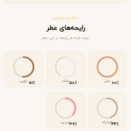
ترکیب بویایی
رایحه‌های عطر
درصد غلبه هر رایحه در این عطر
عنبر
مشک
چوبی
٪
٪
٪
51
58
100
بالزامیک
شیرین
٪
٪
37
44