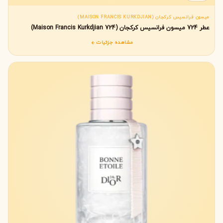
میسون فرانسیس کرکجان (MAISON FRANCIS KURKDJIAN)
عطر 724 میسون فرانسیس کرکجان (724 Maison Francis Kurkdjian)
مشاهده جزئیات