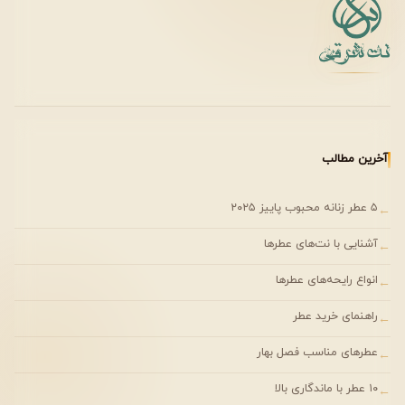
منبع مرجع همچنین اشاره می‌کند که در سال ۲۰۰۷ نسخه
محدودی با نام
Vol de Nuit Evasion
و غلظت Eau de Toilette
عرضه شد و در سال ۲۰۱۴ نیز همین رایحه با نام
Royal Extrait
دوباره معرفی گردید. با وجود این تغییر نام‌ها، ترکیب رایحه در
تمام نسخه‌ها یکسان باقی مانده است.
بررسی نت‌های عطر Guerlain Attrape Coeur
آخرین مطالب
نت آغازین
۵ عطر زنانه محبوب پاییز ۲۰۲۵
←
شروع رایحه با ترکیب هلو و رز شکل می‌گیرد. این دو نت، آغاز
آشنایی با نت‌های عطرها
←
عطر را با فضایی میوه‌ای و گلی معرفی می‌کنند و نخستین
برداشت از شخصیت عطر را می‌سازند.
انواع رایحه‌های عطرها
←
راهنمای خرید عطر
←
نت میانی
در قلب رایحه، دارچین در کنار بنفشه، زنبق، گل مریم و یاس قرار
عطرهای مناسب فصل بهار
←
گرفته است. این بخش، هسته اصلی شخصیت عطر را تشکیل
۱۰ عطر با ماندگاری بالا
←
می‌دهد و ترکیب عناصر گلی و ادویه‌ای، پیچیدگی بیشتری به