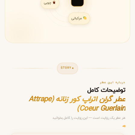
چوبی
مرکباتی
STORY
درباره این عطر
توضیحات کامل
عطر گرلن اتراپ کور زنانه (Attrape
Coeur Guerlain)
هر عطر یک روایت است — این روایت را کامل بخوانید
مرحله ۱ از ۵
انتخاب عطر مناسب