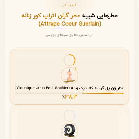
Coeur
کشف کن
عطرهایی شبیه
عطر گرلن اتراپ کور زنانه
ویژگی
توضیحات
(Attrape Coeur Guerlain)
بر اساس تطابق نت‌های بویایی
برند
Guerlain
نام عطر
Attrape Coeur
جنسیت
زنانه
1
سال معرفی
2005
عطار
Mathilde Laurent
عطر ژان پل گوتیه کلاسیک زنانه (Classique Jean Paul Gaultier)
38.3
٪
خانواده بویایی
شرقی گلی (Oriental Floral)
غلظت
Eau de Parfum (ادو پرفیوم)
2
ماندگاری
زیاد