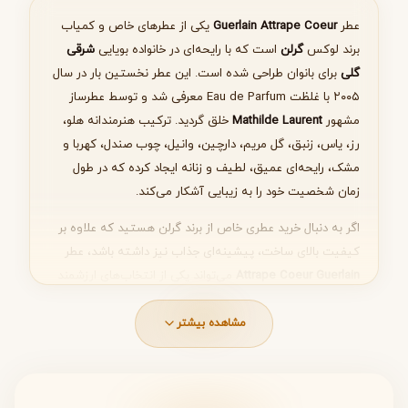
عطر
Guerlain Attrape Coeur
یکی از عطرهای خاص و کمیاب
برند لوکس
گرلن
است که با رایحه‌ای در خانواده بویایی
شرقی
گلی
برای بانوان طراحی شده است. این عطر نخستین بار در سال
۲۰۰۵ با غلظت Eau de Parfum معرفی شد و توسط عطرساز
بعدی
مشهور
Mathilde Laurent
خلق گردید. ترکیب هنرمندانه هلو،
رز، یاس، زنبق، گل مریم، دارچین، وانیل، چوب صندل، کهربا و
مشک، رایحه‌ای عمیق، لطیف و زنانه ایجاد کرده که در طول
زمان شخصیت خود را به زیبایی آشکار می‌کند.
اگر به دنبال خرید عطری خاص از برند گرلن هستید که علاوه بر
کیفیت بالای ساخت، پیشینه‌ای جذاب نیز داشته باشد، عطر
Attrape Coeur Guerlain
می‌تواند یکی از انتخاب‌های ارزشمند
برای کلکسیون یا استفاده شخصی باشد. در ادامه، مشخصات
کامل، نت‌های بویایی و ویژگی‌های این عطر را به صورت کامل
مشاهده بیشتر
بررسی می‌کنیم.
مشخصات فنی عطر Guerlain Attrape