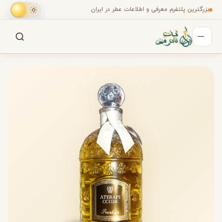
بزرگترین پلتفرم معرفی و اطلاعات عطر در ایران
جستجو
جستجو در میان هزاران عطر
عطر گرلن اتراپ کور زنانه (Attrape Coeur Guerlain)