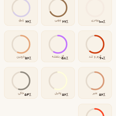
پودری
چوبی
زنبق
٪
٪
٪
66
67
100
گرم و تند
گل بنفشه
دارچین
٪
٪
٪
56
58
60
عنبر
وانیل
خاکی
٪
٪
٪
54
56
56