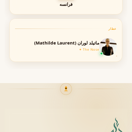
فرانسه
می‌گیرد. در این سبک، عناصر گلی با مواد گرم و عمیق مانند
وانیل، کهربا، چوب صندل و مشک ترکیب می‌شوند و رایحه‌ای
چندلایه ایجاد می‌کنند.
عطار
در Attrape Coeur حضور هم‌زمان رز، یاس، بنفشه، زنبق و گل
مریم در کنار وانیل، کهربا و چوب صندل باعث شده ساختار
ماتیلد لوران (Mathilde Laurent)
رایحه از ابتدا تا انتها حالت گلی خود را حفظ کند و در ادامه با
The Nose ✦
نت‌های پایه، عمق بیشتری پیدا کند.
غلظت عطر
Eau de Parfum (ادو پرفیوم)
نسخه معرفی‌شده در سال ۲۰۰۵ با غلظت
Eau de Parfum
عرضه شد. همچنین بر اساس اطلاعات تاریخی، نسخه اولیه این
رایحه در سال ۱۹۹۹ با نام
Guet Apens
به صورت نسخه محدود
کریسمس تولید شده بود و بعدها همین ترکیب رایحه با نام
Attrape Coeur وارد مجموعه دائمی گرلن شد.