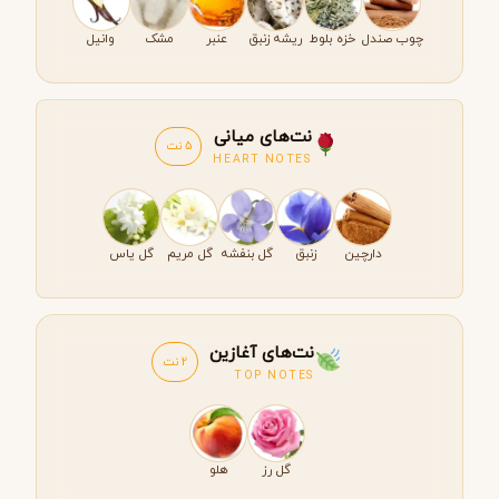
چوب صندل
خزه بلوط
ریشه زنبق
عنبر
مشک
وانیل
نت‌های میانی
5 نت
HEART NOTES
دارچین
زنبق
گل بنفشه
گل مریم
گل یاس
نت‌های آغازین
2 نت
TOP NOTES
گل رز
هلو