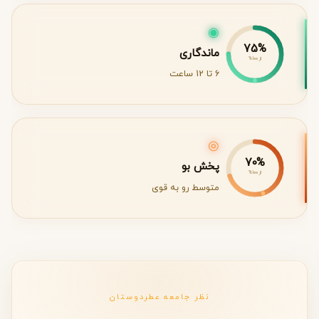
◉
75%
ماندگاری
از 100%
6 تا 12 ساعت
◎
70%
پخش بو
از 100%
متوسط رو به قوی
نظر جامعه عطردوستان