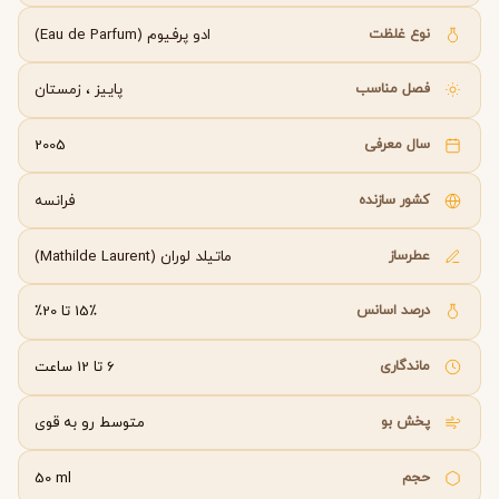
نوع غلظت
ادو پرفیوم (Eau de Parfum)
فصل مناسب
پاییز
،
زمستان
سال معرفی
2005
کشور سازنده
فرانسه
عطرساز
ماتیلد لوران (Mathilde Laurent)
درصد اسانس
15٪ تا 20٪
ماندگاری
6 تا 12 ساعت
پخش بو
متوسط رو به قوی
حجم
50 ml