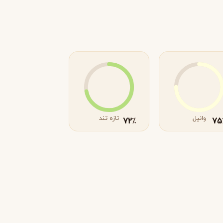
وانیل
تازه تند
72
75
٪