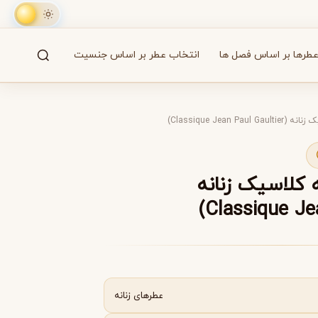
طرها بر اساس فصل ها
انتخاب عطر بر اساس جنسیت
جستجو
61 برند
Classique Jean )
A
B
C
D
E
F
G
H
I
J
K
L
M
همه
 کلاسیک زنانه
آزارو
Azzaro
عطرهای زنانه
بایردو