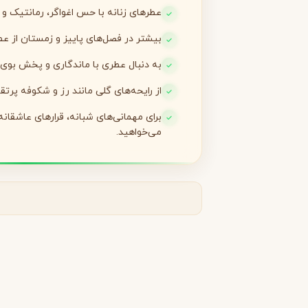
عطرهای زنانه با حس اغواگر، رمانتیک و 
لانکوم
لطافه
L
L
بیشتر در فصل‌های پاییز و زمستان از عط
Lattafa
Lancôme
به دنبال عطری با ماندگاری و پخش بو
M
از رایحه‌های گلی مانند رز و شکوفه پرتقا
میسون الحمبرا
میسون فرانسیس کرکجا
M
M
Maison Francis Kurkdjian
Maison Alhambra
برای مهمانی‌های شبانه، قرارهای عاشقان
N
می‌خواهید.
نارسیسو رودریگز
ناتورا
N
N
Natura
Narciso Rodriguez
O
او بوتیکاریو
O
O Boticário
P
پاکو رابان
پارفومز دی مارلی
P
P
Parfums de Marly
Paco Rabanne