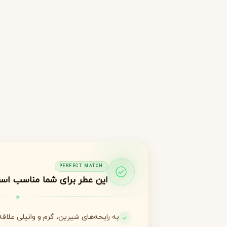
جورجیو آرمانی
ژیوانشی
G
G
Givenchy
Giorgio Armani
H
هرمس
هوگو باس
H
H
Hugo Boss
Hermès
I
اینیشیو
I
Initio
J
ژان پل گوتیه
جو مالون
J
J
Jo Malone
Jean Paul Gaultier
PERFECT MATCH
این عطر برای شما مناسب اس
K
کایالی
K
Kayali
به رایحه‌های شیرین، گرم و وانیلی علاقه 
L