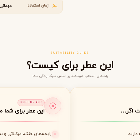
زمان استفاده
مهمانی‌
گوچی
گرلن
G
G
Guerlain
Gucci
SUITABILITY GUIDE
این عطر برای کیست؟
راهنمای انتخاب هوشمند بر اساس سبک زندگی شما
ژولیت هز ا گان
J
Juliette Has A Gun
NOT FOR YOU
ت اگر…
این عطر برای شما 
دارید.
رایحه‌های خنک، مرکباتی و ب