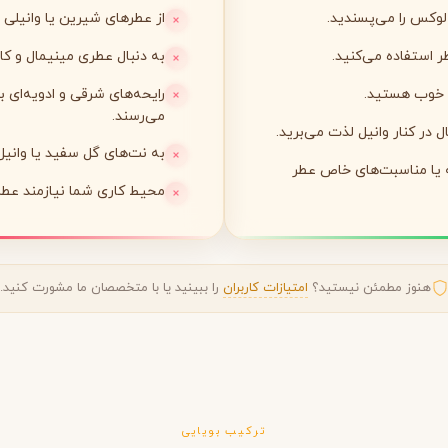
لوکس را می‌پسندید.
از عطرهای شیرین یا وانیلی
لی لابو
لویی ویتون
L
L
ر استفاده می‌کنید.
به دنبال عطری مینیمال و کام
Louis Vuitton
Le Labo
ی خوب هستید.
رایحه‌های شرقی و ادویه‌ای ب
می‌رسند.
ل در کنار وانیل لذت می‌برید.
ن
میسون مارتین مارژیلا
مانسرا
M
M
M
به نت‌های گل سفید یا وانی
Mancera
Maison Martin Margiela
ه یا مناسبت‌های خاص عطر
محیط کاری شما نیازمند عطر
نیشان
N
Nishane
هنوز مطمئن نیستید؟
امتیازات کاربران
را ببینید یا با متخصصان ما مشورت کنید.
پنهالیگونز
پرادا
P
P
ترکیب بویایی
Prada
Penhaligon's