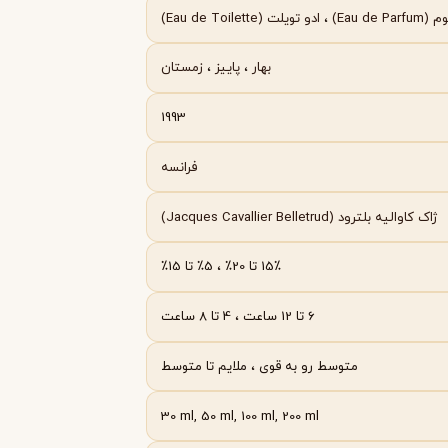
Byredo
Eau de P)
،
ادو تویلت (Eau de Toilette)
بهار
،
پاییز
،
زمستان
1993
فرانسه
ژاک کاوالیه بلترود (Jacques Cavallier Belletrud)
15٪ تا 20٪ ، 5٪ تا 15٪
6 تا 12 ساعت ، 4 تا 8 ساعت
متوسط رو به قوی ، ملایم تا متوسط
30 ml, 50 ml, 100 ml, 200 ml