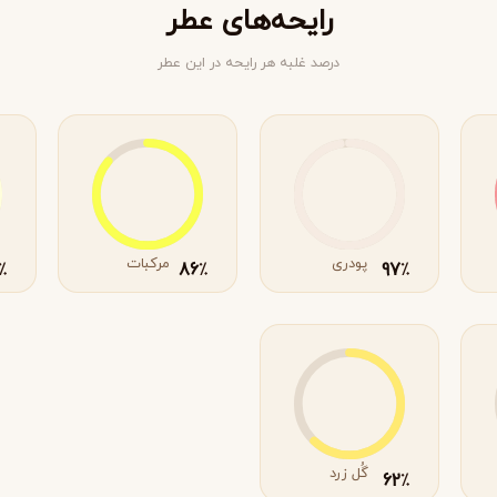
رایحه‌های عطر
درصد غلبه هر رایحه در این عطر
پودری
مرکبات
86
97
٪
٪
٪
ویکتوریا سکرت
ویکتور اند رولف
V
V
Viktor&Rolf
Victoria's Secret
گُل زرد
62
٪