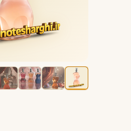
B
B
Burberry
Bath & Body Works
C
کلوین کلاین
کارولینا هررا
C
C
Carolina Herrera
Calvin Klein
D
دیور
دیپتیک
D
D
Diptyque
Dior
E
الیزابت آردن
اتات لیبر د اورنج
E
E
Etat Libre d'Orange
Elizabeth Arden
F
فردریک مال
F
Frederic Malle
G