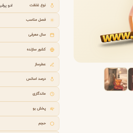
B
B
B
By Kilian
Bvlgari
نوع غلظت
ادو پرفیوم (arfum
فصل مناسب
شنل
کرید
C
C
Creed
Chanel
سال معرفی
کشور سازنده
دولچه گابانا
D
Dolce&Gabbana
عطرساز
درصد اسانس
ماندگاری
پخش بو
حجم