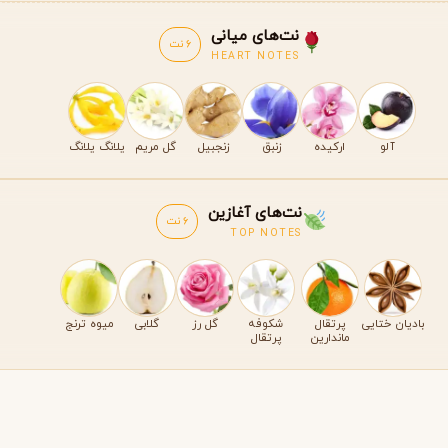
نت‌های میانی
6 نت
HEART NOTES
آلو
ارکیده
زنبق
زنجبیل
گل مریم
یلانگ یلانگ
نت‌های آغازین
6 نت
TOP NOTES
بادیان ختایی
پرتقال
شکوفه
گل رز
گلابی
میوه ترنج
ماندارین
پرتقال