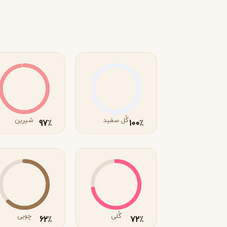
R
روژا داو
R
Roja Dove
S
سرج لوتنس
S
Serge Lutens
T
گُل سفید
شیرین
97
100
٪
٪
تیری موگلر
تام فورد
T
T
TOM FORD
Thierry Mugler
V
والنتینو
ورساچه
V
V
Versace
Valentino
X
گُلی
چوبی
62
72
٪
٪