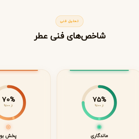
تحلیل فنی
شاخص‌های فنی عطر
70%
75%
از 100%
از 100%
◎
◉
ماندگاری
پخش بو