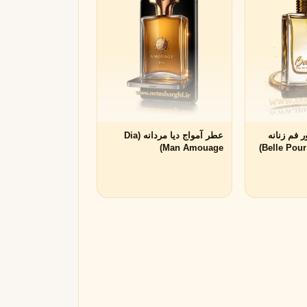
مونتال
مونت بلنک
M
Montblanc
Montale
 فم زنانه
عطر آمواج دیا مردانه (Dia
Man Amouage)