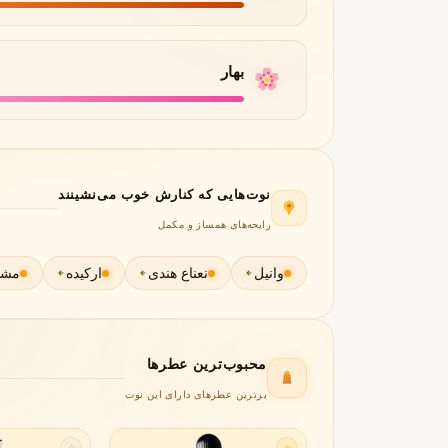
جورجیو آرمانی
ژیوانشی
G
G
Givenchy
Giorgio Armani
H
بهار
هرمس
هوگو باس
H
H
Hugo Boss
Hermès
I
نوت‌هایی که کنارش خوب می‌نشینند
اینیشیو
I
Initio
رایحه‌های همساز و مکمل
J
وانیل
نعناع هندی
ارکیده
مش
ژان پل گوتیه
جو مالون
J
J
Jo Malone
Jean Paul Gaultier
K
محبوب‌ترین عطرها
برترین عطرهای دارای این نوت
کایالی
K
Kayali
L
✧
✦