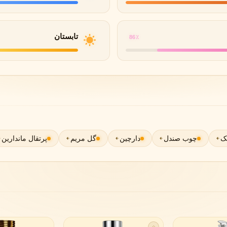
گوچی
گرلن
G
G
Guerlain
Gucci
تابستان
86٪
ک
چوب صندل
دارچین
گل مریم
پرتقال ماندارین
ژولیت هز ا گان
J
Juliette Has A Gun
◇