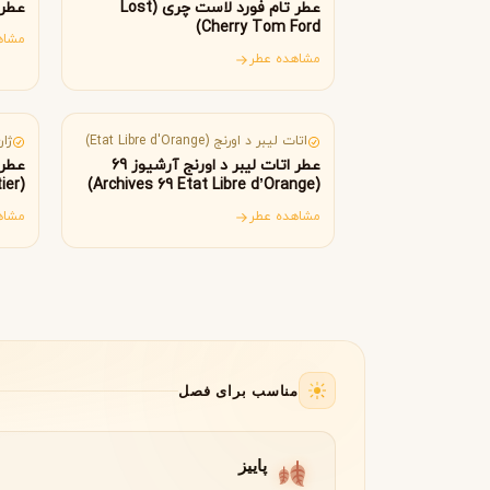
B
B
عطر تام فورد لاست چری (Lost
عطر دیو
Burberry
Bath & Body Works
Cherry Tom Ford)
مشاه
C
مشاهده عطر
فرانسه
فر
کلوین کلاین
کارولینا هررا
C
C
Carolina Herrera
Calvin Klein
اتات لیبر د اورنج (Etat Libre d'Orange)
ژان پ
D
عطر اتات لیبر د اورنج آرشیوز 69
عطر 
(Classique Jean Paul Gaultier)
(Archives 69 Etat Libre d’Orange)
دیور
دیپتیک
D
D
مشاهده عطر
مشاه
Diptyque
Dior
E
الیزابت آردن
اتات لیبر د اورنج
E
E
Etat Libre d'Orange
Elizabeth Arden
F
مناسب برای فصل
فردریک مال
F
Frederic Malle
G
پاییز