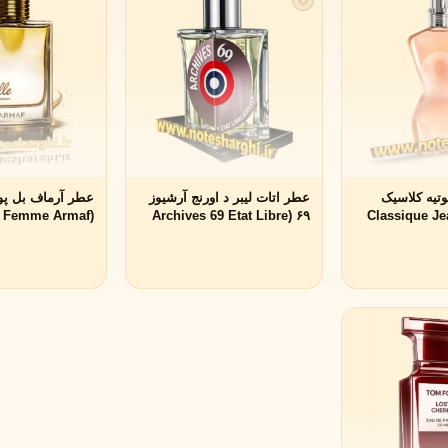
لی لابو
لویی ویتون
L
L
Louis Vuitton
Le Labo
ن
میسون مارتین مارژیلا
مانسرا
M
M
M
Mancera
Maison Martin Margiela
تیه کلاسیک
عطر اتات لیبر د اورنج آرشیوز
عطر آرماف بل پور
Classique Jean P
۶۹ (Archives 69 Etat Libre
(Belle Pour Femme Armaf)
d'Orange)
نیشان
N
Nishane
پنهالیگونز
پرادا
P
P
Prada
Penhaligon's