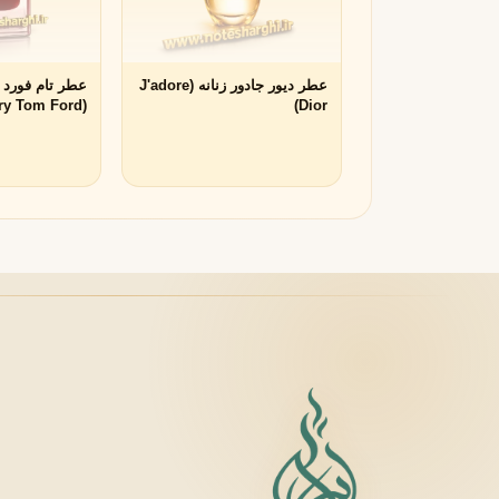
R
روژا داو
عطر دیور جادور زنانه (J'adore
عطر تام فورد
R
Roja Dove
(Lost Cherry Tom Ford)
Dior)
S
سرج لوتنس
S
Serge Lutens
T
تیری موگلر
تام فورد
T
T
TOM FORD
Thierry Mugler
V
والنتینو
ورساچه
V
V
Versace
Valentino
X