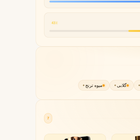
43٪
گلابی
میوه ترنج
7