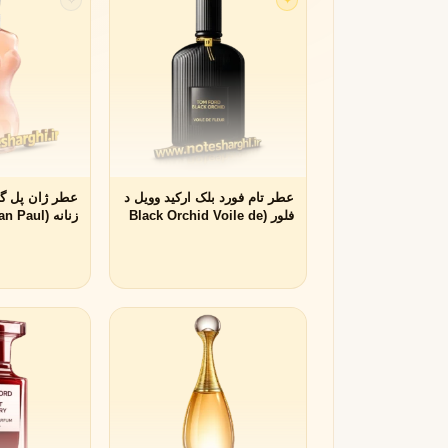
لانکوم
لطافه
L
L
Lattafa
Lancôme
M
میسون الحمبرا
میسون فرانسیس کرکجا
M
M
Maison Francis Kurkdjian
Maison Alhambra
N
عطر تام فورد بلک ارکید وویل د
عطر ژان پل گو
فلور (Black Orchid Voile de
زنانه (aul
Gaultier)
Fleur Tom Ford)
نارسیسو رودریگز
ناتورا
N
N
Natura
Narciso Rodriguez
O
او بوتیکاریو
O
O Boticário
P
پاکو رابان
پارفومز دی مارلی
P
P
Parfums de Marly
Paco Rabanne