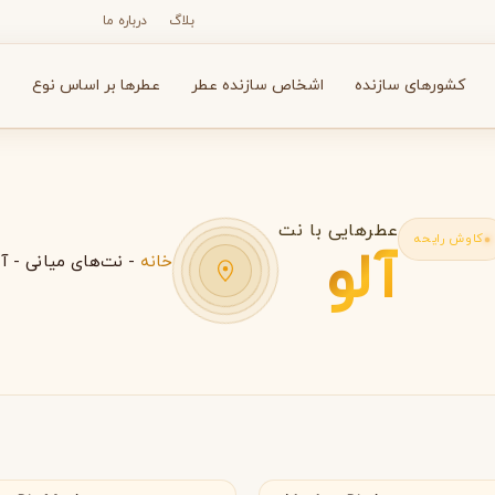
بلاگ
درباره ما
کشورهای سازنده
اشخاص سازنده عطر
عطرها بر اساس نوع
ع
عطرهایی با نت
کاوش رایحه
آلو
خانه
-
نت‌های میانی
-
آل
N
O
P
R
S
T
V
X
Y
Z
آرماف
آون
A
A
A
Avon
Armaf
انسه
عمان
بولگاری
بای کیلیان