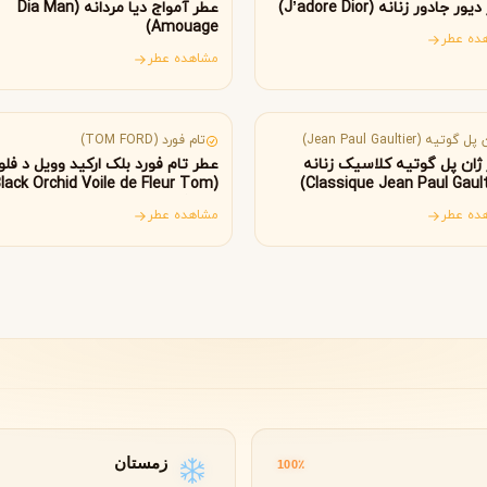
B
B
B
ر جادور زنانه (J’adore Dior)
عطر آمواج دیا مردانه (Dia Man
By Kilian
Bvlgari
Amouage)
ده عطر
مشاهده عطر
انسه
آمریکا
شنل
کرید
C
C
Creed
Chanel
ل گوتیه (Jean Paul Gaultier)
تام فورد (TOM FORD)
ژان پل گوتیه کلاسیک زنانه
عطر تام فورد بلک ارکید وویل د فلو
Black Orchid Voile de Fleur Tom
دولچه گابانا
Ford)
D
ده عطر
مشاهده عطر
Dolce&Gabbana
زمستان
100٪