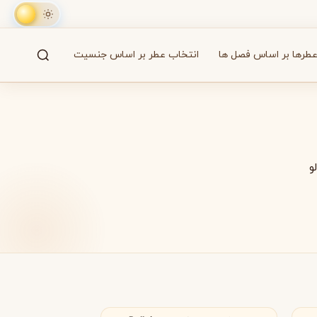
طرها بر اساس فصل ها
انتخاب عطر بر اساس جنسیت
جستجو
61 برند
و
A
B
C
D
E
F
G
H
I
J
K
L
M
همه
آزارو
Azzaro
امارات متحده عربی
بایردو