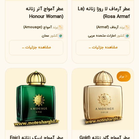
عطر آرماف لا روزا زنانه (La
عطر آمواج آنر زنانه
(Honour Woman
Rosa Armaf)
Amouage)
برند:
آرماف (Armaf)
برند:
آمواج (Amouage)
🏷
🏷
کشور:
امارات متحده عربی
کشور:
عمان
مشاهده جزئیات
←
مشاهده جزئیات
←
برتر
عطر آمواج گلد زنانه (Gold
عطر آمواج اپیک زنانه (Epic