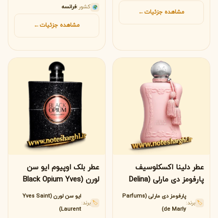
کشور:
فرانسه
مشاهده جزئیات
←
مشاهده جزئیات
←
عطر دلینا اکسکلوسیف
عطر بلک اوپیوم ایو سن
پارفومز دی مارلی (Delina
لورن (Black Opium Yves
Saint Laurent)
Exclusif Parfums de
پارفومز دی مارلی (Parfums
ایو سن لورن (Yves Saint
برند:
برند:
Marly)
🏷
🏷
Laurent)
de Marly)