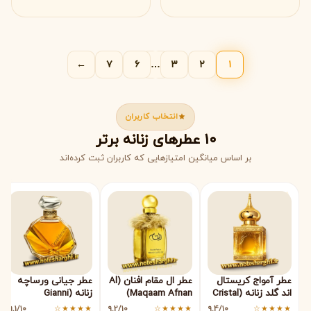
←
۷
۶
…
۳
۲
۱
انتخاب کاربران
10 عطرهای زنانه برتر
بر اساس میانگین امتیازهایی که کاربران ثبت کرده‌اند
3
2
1
عطر آمواج کریستال
عطر ال مقام افنان (Al
عطر جیانی ورساچه
3
2
1
اند گلد زنانه (Cristal
Maqaam Afnan)
زنانه (Gianni
Versace for
& Gold Woman
9.1/۱۰
★★★★☆
9.2/۱۰
★★★★☆
9.4/۱۰
★★★★☆