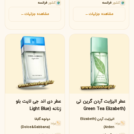
کشور:
فرانسه
کشور:
فرانسه
مشاهده جزئیات
←
مشاهده جزئیات
←
عطر الیزابت آردن گرین تی
عطر دی اند جی لایت بلو
(Green Tea Elizabeth
زنانه (Light Blue
Dolce&Gabbana)
Arden)
الیزابت آردن (Elizabeth
دولچه گابانا
برند:
برند:
🏷
🏷
(Dolce&Gabbana)
Arden)