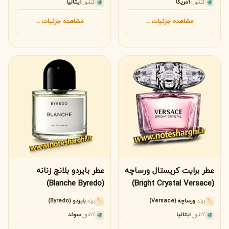
کشور:
آمریکا
کشور:
ایتالیا
مشاهده جزئیات
←
مشاهده جزئیات
←
عطر برایت کریستال ورساچه
عطر بایردو بلانچ زنانه
(Blanche Byredo)
(Bright Crystal Versace)
برند:
ورساچه (Versace)
برند:
بایردو (Byredo)
🏷
🏷
کشور:
ایتالیا
کشور:
سوئد