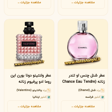
مشاهده جزئیات
←
مشاهده جزئیات
←
عطر شنل چنس او تندر
عطر ولنتینو دونا بورن این
زنانه (Chance Eau Tendre
روما ادو پرفیوم زنانه
(Valentino Donna Born In
Chanel)
برند:
شنل (Chanel)
برند:
والنتینو (Valentino)
🏷
🏷
Roma Valentino)
کشور:
فرانسه
کشور:
ایتالیا
مشاهده جزئیات
←
مشاهده جزئیات
←