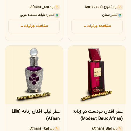
pour Femme Afnan)
برند:
آمواج (Amouage)
برند:
افنان (Afnan)
🏷
🏷
کشور:
عمان
کشور:
امارات متحده عربی
مشاهده جزئیات
←
مشاهده جزئیات
←
عطر افنان مودست دو زنانه
عطر لیلیا افنان زنانه (Lilia
Afnan)
(Modest Deux Afnan)
برند:
افنان (Afnan)
برند:
افنان (Afnan)
🏷
🏷