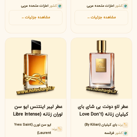
کشور:
امارات متحده عربی
کشور:
امارات متحده عربی
مشاهده جزئیات
←
مشاهده جزئیات
←
عطر لاو دونت بی شای بای
عطر لیبر اینتنس ایو سن
کیلیان زنانه (Love Don’t
لوران زنانه (Libre Intense
Yves Saint Laurent)
Be Shy By Kilian)
برند:
بای کیلیان (By Kilian)
ایو سن لورن (Yves Saint
🏷
برند:
🏷
کشور:
فرانسه
Laurent)