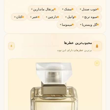
چوب صندل
مشک
پرتقال ماندارین
میوه ترنج
وانیل
دارچین
عنبر
کتان
گل ویستریا
میموسا
محبوب‌ترین عطرها
4
برترین عطرهای دارای این نوت
✦