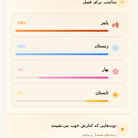
مناسب برای فصل
پاییز
100٪
زمستان
100٪
بهار
75٪
تابستان
25٪
نوت‌هایی که کنارش خوب می‌نشینند
رایحه‌های همساز و مکمل