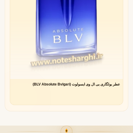
عطر بولگاری بی ال وی ابسولوت (BLV Absolute Bvlgari)