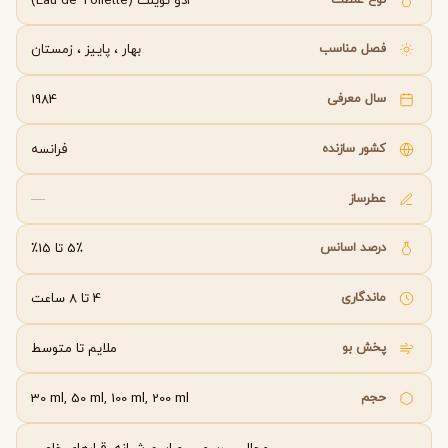
ادو تویلت (Eau de Toilette)
فصل مناسب
بهار
،
پاییز
،
زمستان
سال معرفی
1984
کشور سازنده
فرانسه
عطرساز
—
درصد اسانس
5٪ تا 15٪
ماندگاری
4 تا 8 ساعت
پخش بو
ملایم تا متوسط
حجم
30 ml, 50 ml, 100 ml, 200 ml