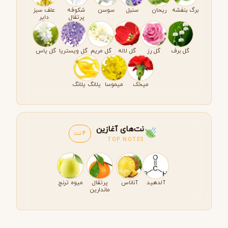
برگ بنفشه
ریحان
سنبل
سوسن
شکوفه
علف سبز
پرتقال
دایر
گل برف
گل رز
گل لاله
گل مریم
گل ویستریا
گل یاس
میخک
میموسا
یلانگ یلانگ
نت‌های آغازین
4 نت
TOP NOTES
آلدهید
آناناس
پرتقال
میوه ترنج
ماندارین