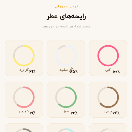
ترکیب بویایی
رایحه‌های عطر
درصد غلبه هر رایحه در این عطر
گُلی
گُل سفید
گُل زرد
٪
٪
٪
69
85
100
چوبی
سبز
شیرین
٪
٪
٪
61
62
64