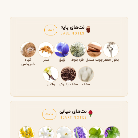
نت‌های پایه
9 نت
BASE NOTES
بخور معطر
چوب صندل
خزه بلوط
زنبق
سدر
گیاه
خس‌خس
مشک
مشک پنیرکی
وانیل
نت‌های میانی
15 نت
HEART NOTES