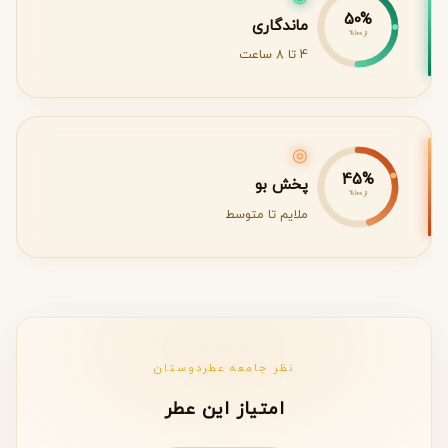
50%
ماندگاری
از 100%
4 تا 8 ساعت
◎
45%
پخش بو
از 100%
ملایم تا متوسط
نظر جامعه عطردوستان
امتیاز این عطر