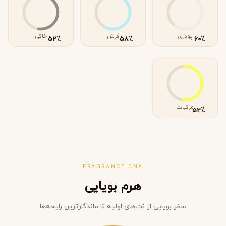
پودری
فِرِش
خاکی
٪
٪
٪
52
58
60
مرکبات
٪
52
FRAGRANCE DNA
هرم بویایی
سفر بویایی از نت‌های اولیه تا ماندگارترین رایحه‌ها