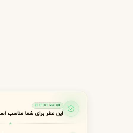
جورجیو آرمانی
ژیوانشی
G
G
Givenchy
Giorgio Armani
H
هرمس
هوگو باس
H
H
Hugo Boss
Hermès
I
اینیشیو
I
Initio
J
ژان پل گوتیه
جو مالون
J
J
Jo Malone
Jean Paul Gaultier
K
PERFECT MATCH
این عطر برای شما مناسب اس
کایالی
K
Kayali
L