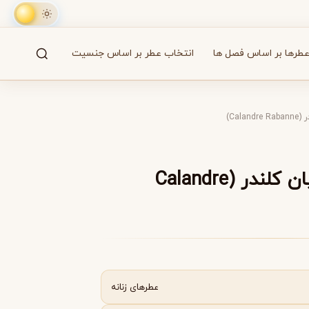
طرها بر اساس فصل ها
انتخاب عطر بر اساس جنسیت
جستجو
61 برند
Cal)
A
B
C
D
E
F
G
H
I
J
K
L
M
همه
عطر ادکلن پاکو رابان کلندر (Calandre
آزارو
Azzaro
عطرهای زنانه
بایردو