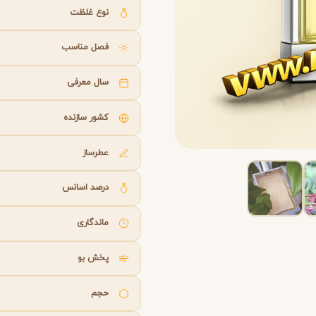
B
B
B
By Kilian
Bvlgari
نوع غلظت
فصل مناسب
شنل
کرید
C
C
Creed
Chanel
سال معرفی
کشور سازنده
دولچه گابانا
D
Dolce&Gabbana
عطرساز
درصد اسانس
ماندگاری
پخش بو
حجم