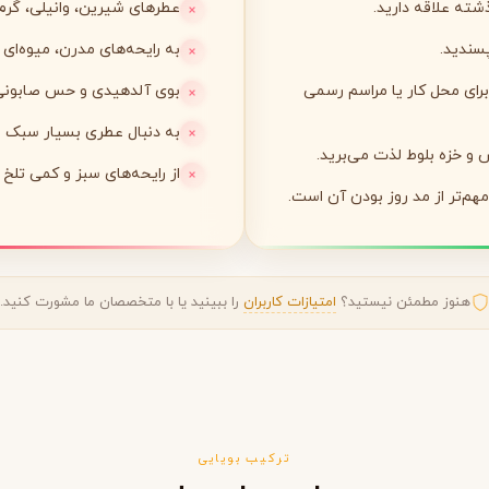
ته علاقه دارید.
عطرهای شیرین، وانیلی، گرم ی
پسندید.
به رایحه‌های مدرن، میوه‌ای ی
لی لابو
لویی ویتون
L
L
Louis Vuitton
Le Labo
برای محل کار یا مراسم رسمی
بوی آلدهیدی و حس صابونی-
به دنبال عطری بسیار سبک و
ن
میسون مارتین مارژیلا
مانسرا
س و خزه بلوط لذت می‌برید.
M
M
M
Mancera
Maison Martin Margiela
از رایحه‌های سبز و کمی تلخ 
م‌تر از مد روز بودن آن است.
نیشان
N
Nishane
هنوز مطمئن نیستید؟
امتیازات کاربران
را ببینید یا با متخصصان ما مشورت کنید.
ترکیب بویایی
پنهالیگونز
پرادا
P
P
Prada
Penhaligon's