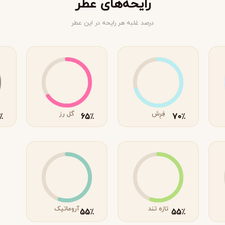
رایحه‌های عطر
درصد غلبه هر رایحه در این عطر
فِرِش
گل رز
65
70
٪
٪
٪
ویکتوریا سکرت
ویکتور اند رولف
V
V
Viktor&Rolf
Victoria's Secret
تازه تند
آروماتیک
55
55
٪
٪