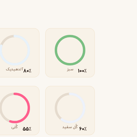
R
روژا داو
R
Roja Dove
S
سرج لوتنس
S
Serge Lutens
T
سبز
آلدهیدیک
80
100
٪
٪
تیری موگلر
تام فورد
T
T
TOM FORD
Thierry Mugler
V
والنتینو
ورساچه
V
V
Versace
Valentino
X
گُل سفید
گُلی
55
60
٪
٪