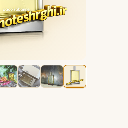
B
B
Burberry
Bath & Body Works
C
کلوین کلاین
کارولینا هررا
C
C
Carolina Herrera
Calvin Klein
D
دیور
دیپتیک
D
D
Diptyque
Dior
E
الیزابت آردن
اتات لیبر د اورنج
E
E
Etat Libre d'Orange
Elizabeth Arden
F
فردریک مال
F
Frederic Malle
G