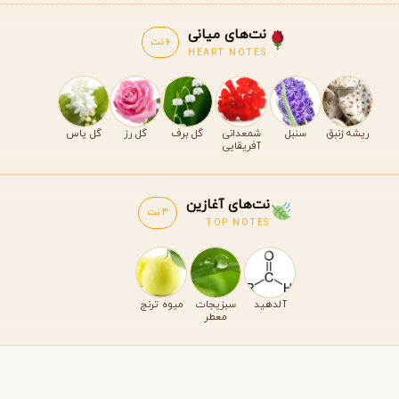
نت‌های میانی
6 نت
HEART NOTES
ریشه زنبق
سنبل
شمعدانی
گل برف
گل رز
گل یاس
آفریقایی
نت‌های آغازین
3 نت
TOP NOTES
آلدهید
سبزیجات
میوه ترنج
معطر