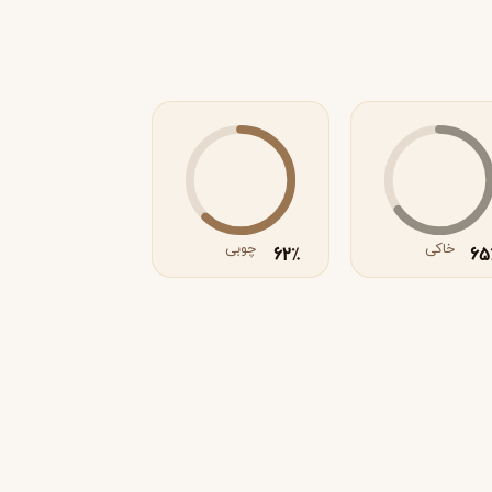
خاکی
چوبی
62
65
٪