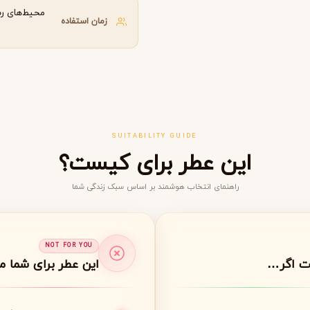
محیط‌های رس
گوچی
گرلن
G
G
زمان استفاده
Guerlain
Gucci
SUITABILITY GUIDE
این عطر برای کیست؟
راهنمای انتخاب هوشمند بر اساس سبک زندگی شما
ژولیت هز ا گان
J
Juliette Has A Gun
NOT FOR YOU
ت اگر…
این عطر برای شما 