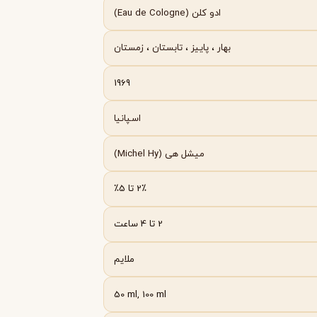
Byredo
ادو کلن (Eau de Cologne)
بهار
،
پاییز
،
تابستان
،
زمستان
1969
اسپانیا
میشل هی (Michel Hy)
2٪ تا 5٪
2 تا 4 ساعت
ملایم
50 ml, 100 ml