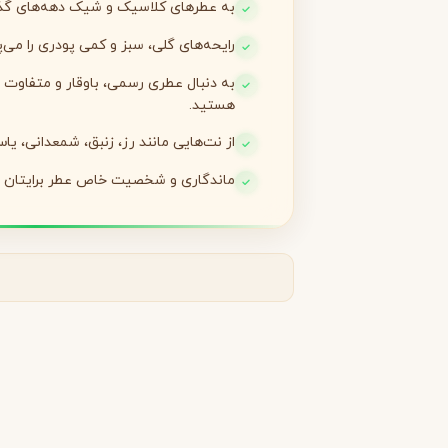
به عطرهای کلاسیک و شیک دهه‌های گذش
رایحه‌های گلی، سبز و کمی پودری را می‌
لانکوم
لطافه
L
L
Lattafa
Lancôme
به دنبال عطری رسمی، باوقار و متفاوت 
M
هستید.
میسون الحمبرا
میسون فرانسیس کرکجا
از نت‌هایی مانند رز، زنبق، شمعدانی، یا
M
M
Maison Francis Kurkdjian
Maison Alhambra
ماندگاری و شخصیت خاص عطر برایتان مه
N
نارسیسو رودریگز
ناتورا
N
N
Natura
Narciso Rodriguez
O
او بوتیکاریو
O
O Boticário
P
پاکو رابان
پارفومز دی مارلی
P
P
Parfums de Marly
Paco Rabanne