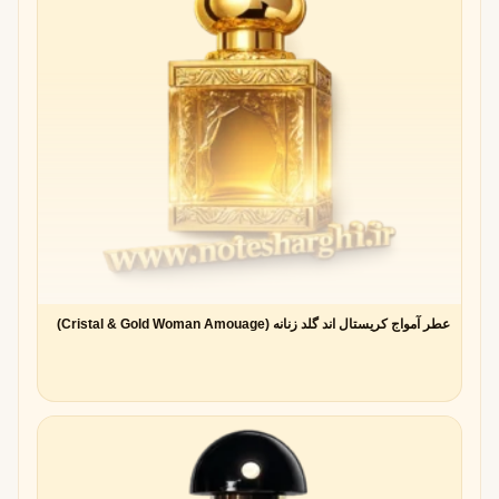
باشد.
۱۰ عطر مشهور با نت آغازین آلدهید
سال
ویژگی
نام عطر
برند
تولید
طراح
اصلی
Chanel No.5
Chanel
1921
Ernest
اولین
Beaux
عطر
آلدهیدی
جهان
عطر آمواج کریستال اند گلد زنانه (Cristal & Gold Woman Amouage)
Lanvin
Lanvin
1927
André
ترکیب
Arpège
Fraysse
گلی-
آلدهیدی
کلاسیک
Estée
Estée
1978
Sophia
رایحه