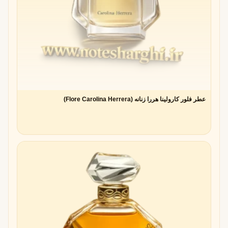
برای مثال:
Chanel No.5 (1921)
→ اولین عطر آلدهیدی مشهور جهان
Lanvin Arpège (1927)
→ ترکیب آلدهیدها با نت‌های گلی و
چوبی
Estée Lauder White Linen (1978)
→ رایحه‌ای صابونی و
تمیز که نماد زنانگی مدرن شد
عطر فلور کارولینا هررا زنانه (Flore Carolina Herrera)
ترکیب آلدهید با نت های گلی و پودری
آلدهیدها وقتی با گل‌های سفید (یاس، مریم، سوسن) ترکیب
می‌شوند، رایحه‌ای
روشن، پرانرژی و لوکس
ایجاد می‌کنند.
همچنین با نت‌های پودری مثل زنبق و مشک سفید، حالتی نرم و
زنانه به عطر می‌بخشند.
آلدهید در عطرهای مردانه