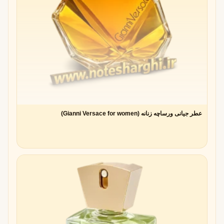
ترکیب آلدهید با نت های چوبی و مرکباتی
در عطرهای مردانه، آلدهیدها معمولاً با رایحه‌های چوبی، تنباکویی یا
مرکباتی همراه می‌شوند. این ترکیب به عطر مردانه حس
قدرت،
تمیزی و مدرنیته
می‌دهد.
نمونه‌های شاخص:
Dior Fahrenheit 32 (2007)
→ ترکیب آلدهید با وانیل و
شکوفه پرتقال
Givenchy Insensé (1993)
→ عطری مردانه با نت آلدهیدی
عطر جیانی ورساچه زنانه (Gianni Versace for women)
و گلی
Aramis Devin (1977)
→ ترکیبی کلاسیک با آلدهید و نت‌های
سبز و چوبی
حضور در عطرهای مدرن مردانه
برندهای مدرن امروزی از آلدهید برای افزودن حس
تازگی و
تمیزی
در عطرهای روزانه استفاده می‌کنند. به همین دلیل، آلدهیدها