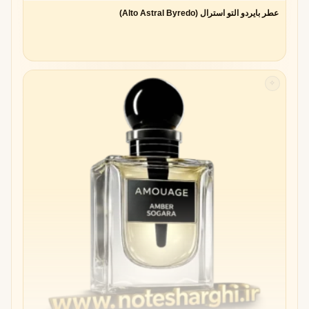
آلدهیدها دسته‌ای از ترکیبات آلی هستند که در ساختارشان یک
عطر بایردو التو استرال (Alto Astral Byredo)
گروه عاملی فرمِیل (-CHO) وجود دارد. این ترکیبات به طور
طبیعی در برخی گیاهان و میوه‌ها وجود دارند، اما در صنعت
عطرسازی بیشتر به صورت سنتتیک تولید می‌شوند.
ویژگی شیمیایی آلدهیدها باعث می‌شود رایحه‌ای
تیز، درخشان و
✧
نافذ
داشته باشند؛ چیزی که عطرهای سنتی پیش از کشف آن‌ها
فاقدش بودند.
کشف آلدهیدها و ورود به صنعت عطر
آلدهیدها در قرن نوزدهم توسط شیمیدان‌ها کشف شدند. در ابتدا،
استفاده‌ی صنعتی از آن‌ها محدود به تولید مواد شیمیایی بود. اما
به‌زودی عطرسازان متوجه شدند که این ترکیبات می‌توانند
رایحه‌ای متفاوت، تازه و مدرن به عطرها ببخشند.
ورود رسمی آلدهیدها به صنعت عطر با
Chanel No.5
رقم خورد؛
عطری که نه‌تنها رایحه‌ای نو خلق کرد، بلکه فرهنگ و تاریخ
عطرسازی را متحول ساخت.