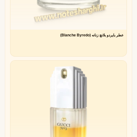
آلدهیدها یک خانواده بزرگ هستند و رایحه‌ی یکسانی ندارند. برخی
از مهم‌ترین انواع رایحه‌ای آن‌ها عبارتند از:
خنک و مرکباتی
→ شبیه لیمو یا پوست پرتقال
صابونی و پودری
→ القاکننده حس تمیزی
عطر بایردو بلانچ زنانه (Blanche Byredo)
متالیک و تیز
→ رایحه‌ای مدرن و کمی صنعتی
مومی و چرب
→ حالتی غنی و نرم در عطر ایجاد می‌کند
این تنوع باعث شده آلدهیدها هم در عطرهای زنانه و هم مردانه
کاربرد گسترده‌ای داشته باشند.
مزایای استفاده از آلدهید در نت آغازین عطر
ایجاد
حس تمیزی و تازگی
افزودن
درخشندگی و شفافیت
به رایحه
افزایش
ماندگاری و پخش بو
القای حس
لوکس بودن و مدرنیته
امکان ترکیب متنوع با نت‌های گلی، چوبی و مرکباتی