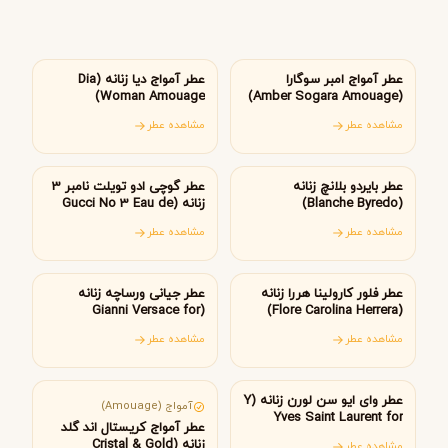
عمان
عمان
عطر آمواج امبر سوگارا
عطر آمواج دیا زنانه (Dia
Woman Amouage)
(Amber Sogara Amouage)
مشاهده عطر
مشاهده عطر
سوئد
ایتالیا
عطر بایردو بلانچ زنانه
عطر گوچی ادو تویلت نامبر 3
(Blanche Byredo)
زنانه (Gucci No 3 Eau de
Toilette Gucci)
مشاهده عطر
مشاهده عطر
آمریکا
ایتالیا
عطر فلور کارولینا هررا زنانه
عطر جیانی ورساچه زنانه
(Gianni Versace for
(Flore Carolina Herrera)
women)
مشاهده عطر
مشاهده عطر
فرانسه
عمان
عطر وای ایو سن لورن زنانه (Y
آمواج (Amouage)
Yves Saint Laurent for
عطر آمواج کریستال اند گلد
women)
زنانه (Cristal & Gold
مشاهده عطر