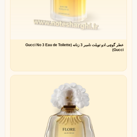
معایب و چالش های استفاده از آلدهیدها
بعضی افراد بوی آلدهید را
بیش از حد مصنوعی
می‌دانند
امکان ایجاد
حس تند یا شیمیایی
در برخی ترکیبات
نیاز به
مهارت بالای عطرساز
برای ایجاد تعادل
واکنش‌های متفاوت مصرف‌کنندگان؛ برخی عاشق آن و برخی
عطر گوچی ادو تویلت نامبر 3 زنانه (Gucci No 3 Eau de Toilette
کاملاً گریزان
Gucci)
آلدهید در عطرهای زنانه
نقش آن در عطرهای کلاسیک زنانه
آلدهیدها بیشترین محبوبیت خود را در عطرهای زنانه کلاسیک
به‌دست آوردند. از دهه‌ی ۱۹۲۰ تا ۱۹۶۰، بسیاری از برندهای لوکس
زنانه به سراغ آلدهید رفتند تا عطری متفاوت و خاص برای بانوان
خلق کنند. رایحه‌ی درخشان و صابونی آلدهیدها در ترکیب با نت‌های
گلی مثل رز، یاس و زنبق، عطری
ظریف، شیک و جاودانه
به
وجود می‌آورد.