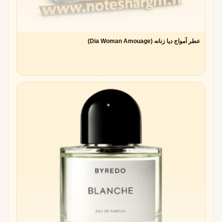
تکامل استفاده از آلدهید در عطرهای مدرن
پس از موفقیت شنل شماره ۵، برندهای دیگر نیز شروع به
آزمایش با آلدهیدها کردند. در دهه‌های ۱۹۵۰ و ۱۹۶۰، بسیاری از
عطر آمواج دیا زنانه (Dia Woman Amouage)
عطرهای زنانه‌ی لوکس از آلدهیدها بهره می‌بردند. امروزه هم
عطرسازان با استفاده‌ی هوشمندانه از آلدهیدها، ترکیب‌هایی تازه و
گاه مینیمال خلق می‌کنند.
ویژگی های رایحه‌ای نت آلدهید
رایحه درخشان، صابونی و شفاف
یکی از ویژگی‌های بارز آلدهیدها، حس تمیزی و درخشندگی است.
بسیاری افراد بوی آلدهید را به رایحه‌ی
لباس تازه شسته‌شده
یا
هوای صبحگاهی کوهستان
تشبیه می‌کنند.
تنوع رایحه‌ای آلدهیدها