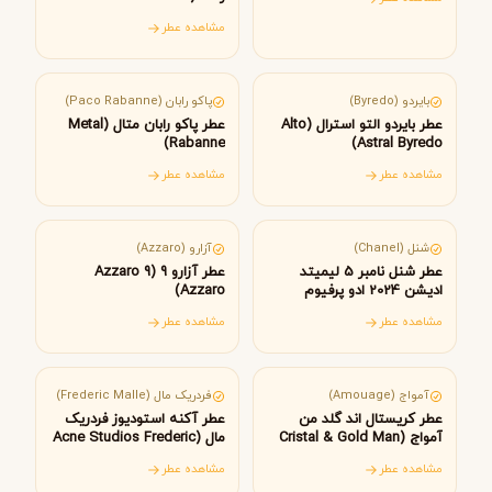
Woman Amouage)
مشاهده عطر
سوئد
اسپانیا
بایردو (Byredo)
پاکو رابان (Paco Rabanne)
عطر بایردو التو استرال (Alto
عطر پاکو رابان متال (Metal
Rabanne)
Astral Byredo)
مشاهده عطر
مشاهده عطر
فرانسه
فرانسه
شنل (Chanel)
آزارو (Azzaro)
عطر شنل نامبر 5 لیمیتد
عطر آزارو 9 (Azzaro 9
ادیشن 2024 ادو پرفیوم
Azzaro)
(Chanel No 5 Eau de
مشاهده عطر
مشاهده عطر
Parfum 2024 Limited
عمان
فرانسه
Edition)
آمواج (Amouage)
فردریک مال (Frederic Malle)
عطر کریستال اند گلد من
عطر آکنه استودیوز فردریک
آمواج (Cristal & Gold Man
مال (Acne Studios Frederic
Malle)
Amouage)
مشاهده عطر
مشاهده عطر
اسپانیا
ایتالیا