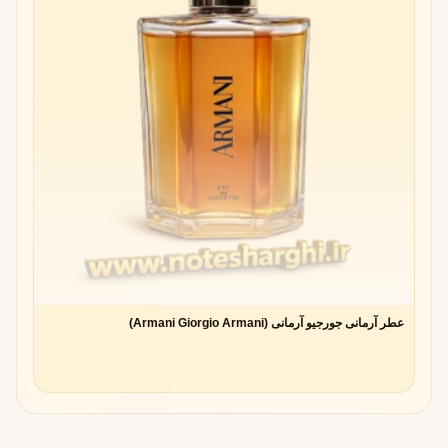
Lauder
Lauder
Grojsman
صابونی
White Linen
و تمیز
Dior
Dior
1949
Edmond
ترکیب
Diorama
Roudnitska
میوه‌ای-
آلدهیدی
Hermes
Hermès
1961
Guy
رایحه
Caleche
Robert
آلدهیدی-
چوبی
Guerlain
Guerlain
1936
Jacques
آلدهید +
Vega
Guerlain
گل‌های
سفید
عطر آرمانی جورجیو آرمانی (Armani Giorgio Armani)
Yves Saint
YSL
1971
Jacques
رایحه
Laurent
Polge
درخشان
Rive
و شیک
Gauche