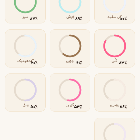
گُل سفید
فِرِش
سبز
٪
٪
٪
87
89
100
گُلی
چوبی
آلدهیدیک
٪
٪
٪
60
61
83
پودری
گل رز
زنبق
٪
٪
٪
50
53
59