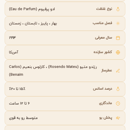
نوع غلظت
ادو پرفیوم (Eau de Parfum)
فصل مناسب
بهار
،
پاییز
،
تابستان
،
زمستان
سال معرفی
1994
کشور سازنده
آمریکا
رزندو متیو (Rosendo Mateu)
،
کارلوس بنعیم (Carlos
عطرساز
Benaïm)
درصد اسانس
15٪ تا 20٪
ماندگاری
6 تا 12 ساعت
پخش بو
متوسط رو به قوی