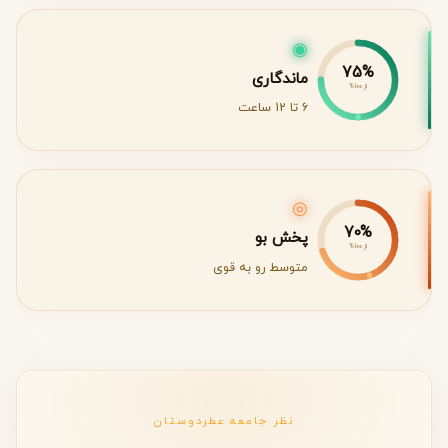
◉
75%
ماندگاری
از 100%
6 تا 12 ساعت
◎
70%
پخش بو
از 100%
متوسط رو به قوی
نظر جامعه عطردوستان