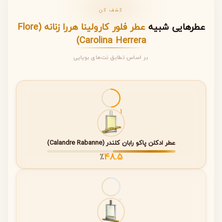
برند
Carolina Herrera
کشف کن
نام عطر
Flore
عطرهایی شبیه
عطر فلور کارولینا هررا زنانه (Flore
Carolina Herrera)
سال
1994
معرفی
بر اساس تطابق نت‌های بویایی
عطار
Rosendo Mateu، Carlos Benaïm
جنسیت
زنانه
1
خانواده
Floral (گلی)
بویایی
عطر ادکلن پاکو رابان کلندر (Calandre Rabanne)
غلظت
اطلاعات رسمی منتشر نشده است.
48.5
٪
ماندگاری
اطلاعات رسمی توسط برند منتشر نشده
است.
پخش بو
اطلاعات رسمی توسط برند منتشر نشده
2
است.