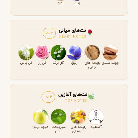
زنبق
مشک
نت‌های میانی
6 نت
HEART NOTES
چوب صندل
رایحه های
زنبق
گل برف
گل رز
گل یاس
چوبی
نت‌های آغازین
4 نت
TOP NOTES
آلدهید
رایحه های
سبزیجات
میوه ترنج
میوه ای
معطر