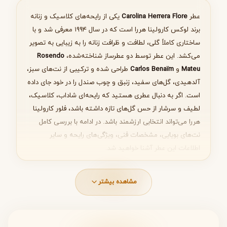
انتخاب عطر مناسب
عطر
Carolina Herrera Flore
یکی از رایحه‌های کلاسیک و زنانه
برند لوکس کارولینا هررا است که در سال ۱۹۹۴ معرفی شد و با
ساختاری کاملاً گلی، لطافت و ظرافت زنانه را به زیبایی به تصویر
می‌کشد. این عطر توسط دو عطرساز شناخته‌شده،
Rosendo
بعدی
Mateu
و
Carlos Benaïm
طراحی شده و ترکیبی از نت‌های سبز،
آلدهیدی، گل‌های سفید، زنبق و چوب صندل را در خود جای داده
است. اگر به دنبال عطری هستید که رایحه‌ای شاداب، کلاسیک،
لطیف و سرشار از حس گل‌های تازه داشته باشد، فلور کارولینا
هررا می‌تواند انتخابی ارزشمند باشد. در ادامه با بررسی کامل
نت‌های بویایی، مشخصات فنی، ویژگی‌های رایحه و سایر
اطلاعات این عطر آشنا خواهید شد.
مشخصات فنی عطر Carolina Herrera Flore
مشاهده بیشتر
ویژگی
اطلاعات