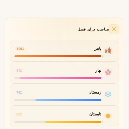
مناسب برای فصل
پاییز
100٪
بهار
94٪
زمستان
76٪
تابستان
65٪