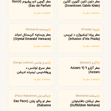
عطر داون تاون کلوین کلاین
عطر گوچی ادو پرفیوم (Gucci
Eau de Parfum)
(Downtown Calvin Klein)
مشاهده عطر
مشاهده عطر
ایتالیا
ایتالیا
پرادا (Prada)
ورساچه (Versace)
عطر پرادا اینفیوژن د ایریس
عطر ورساچه کریستال امرالد
(Crystal Emerald Versace)
(Infusion d’Iris Prada)
مشاهده عطر
مشاهده عطر
فرانسه
فرانسه
آزارو (Azzaro)
سرج لوتنس (Serge Lutens)
عطر آزارو 9 (Azzaro 9
عطر سرج لوتنس د
Azzaro)
پروفاندیس لیمیتد ادیشن
(De Profundis Limited
مشاهده عطر
مشاهده عطر
Edition Serge Lutens)
ترکیه
اسپانیا
نیشانه (Nishane)
پاکو رابان (Paco Rabanne)
عطر نیشان دافتبلوتن
عطر او پاکو رابان (Eau Paco
Rabanne)
(Duftblüten Nishane)