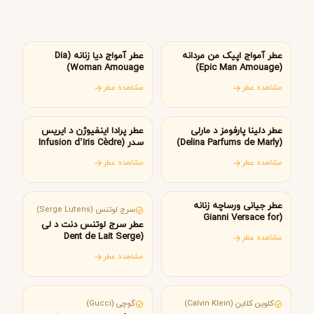
عمان
عمان
عطر آمواج اپیک من مردانه
عطر آمواج دیا زنانه (Dia
Woman Amouage)
(Epic Man Amouage)
مشاهده عطر
مشاهده عطر
فرانسه
ایتالیا
عطر دلینا پارفومز د مارلی
عطر پرادا اینفیوژن د ایریس
(Delina Parfums de Marly)
سدر (Infusion d’Iris Cèdre
Prada)
مشاهده عطر
مشاهده عطر
ایتالیا
فرانسه
عطر جیانی ورساچه زنانه
سرج لوتنس (Serge Lutens)
(Gianni Versace for
عطر سرج لوتنس دنت د لی
women)
(Dent de Lait Serge
مشاهده عطر
Lutens)
مشاهده عطر
آمریکا
ایتالیا
کلوین کلاین (Calvin Klein)
گوچی (Gucci)