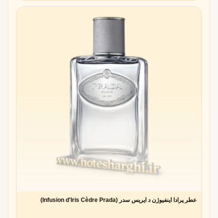
عطر پرادا اینفیوژن د ایریس سدر (Infusion d'Iris Cèdre Prada)