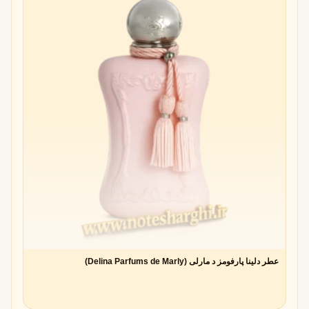
عطر دلینا پارفومز د مارلی (Delina Parfums de Marly)