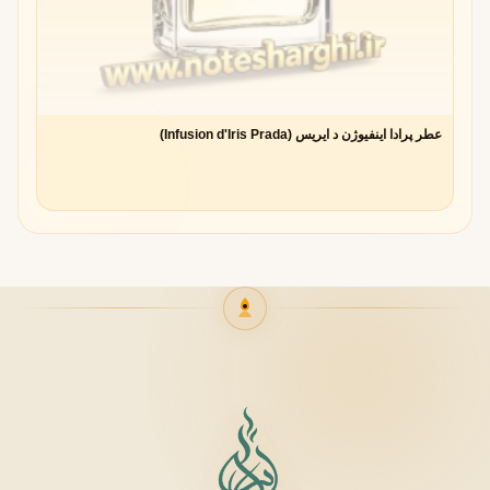
عطر پرادا اینفیوژن د ایریس (Infusion d'Iris Prada)