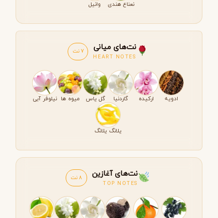
نعناع هندی
وانیل
نت‌های میانی
7 نت
HEART NOTES
ادویه
ارکیده
گاردنیا
گل یاس
میوه ها
نیلوفر آبی
یلانگ یلانگ
نت‌های آغازین
8 نت
TOP NOTES