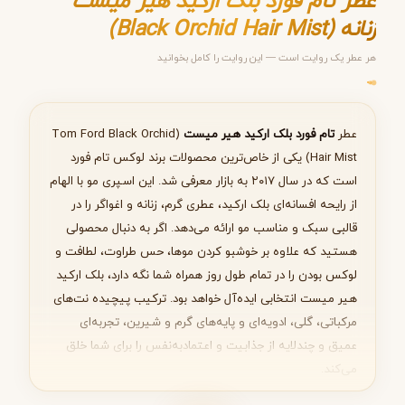
عطر تام فورد بلک ارکید هیر میست
زنانه (Black Orchid Hair Mist)
هر عطر یک روایت است — این روایت را کامل بخوانید
مرحله ۱ از ۵
انتخاب عطر مناسب
عطر
تام فورد بلک ارکید هیر میست
(Tom Ford Black Orchid
Hair Mist) یکی از خاص‌ترین محصولات برند لوکس تام فورد
است که در سال ۲۰۱۷ به بازار معرفی شد. این اسپری مو با الهام
از رایحه افسانه‌ای بلک ارکید، عطری گرم، زنانه و اغواگر را در
بعدی
قالبی سبک و مناسب مو ارائه می‌دهد. اگر به دنبال محصولی
هستید که علاوه بر خوشبو کردن موها، حس طراوت، لطافت و
لوکس بودن را در تمام طول روز همراه شما نگه دارد، بلک ارکید
هیر میست انتخابی ایده‌آل خواهد بود. ترکیب پیچیده نت‌های
مرکباتی، گلی، ادویه‌ای و پایه‌های گرم و شیرین، تجربه‌ای
عمیق و چندلایه از جذابیت و اعتمادبه‌نفس را برای شما خلق
می‌کند.