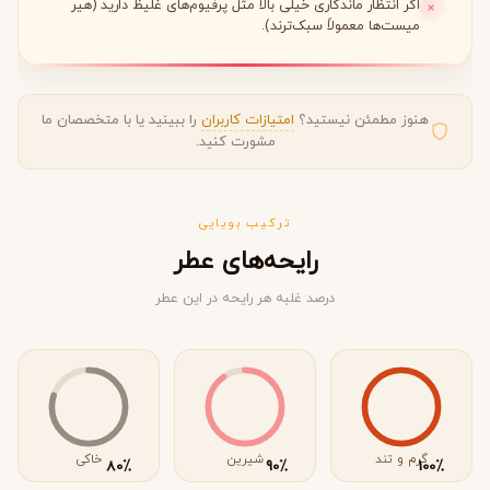
اگر انتظار ماندگاری خیلی بالا مثل پرفیوم‌های غلیظ دارید (هیر
میست‌ها معمولاً سبک‌ترند).
هنوز مطمئن نیستید؟
امتیازات کاربران
را ببینید یا با متخصصان ما
مشورت کنید.
ترکیب بویایی
رایحه‌های عطر
درصد غلبه هر رایحه در این عطر
گرم و تند
شیرین
خاکی
٪
٪
٪
80
90
100