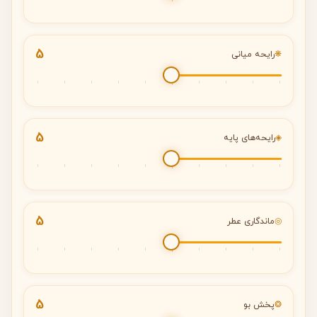
5
❋
رایحه میانی
5
◈
رایحه‌های پایه
5
◎
ماندگاری عطر
5
❂
پخش بو