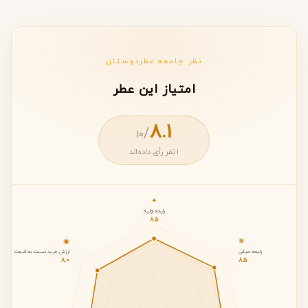
نظر جامعه عطردوستان
امتیاز این عطر
8.1
/
۱۰
1 نفر رأی داده‌اند
✦
رایحه اولیه
8.5
◉
❋
رایحه میانی
ارزش خرید نسبت به قیمت
8.0
8.5