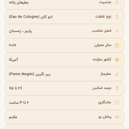
جنسیت
عطرهای زنانه
نوع غلظت
ادو کلن (Eau de Cologne)
فصل مناسب
پاییز
،
زمستان
سال معرفی
2017
کشور سازنده
آمریکا
عطرساز
پیر نگرین (Pierre Negrin)
درصد اسانس
2٪ تا 5٪
ماندگاری
2 تا 4 ساعت
پخش بو
ملایم