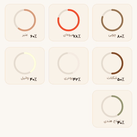
چوبی
میوه‌ای
عنبر
٪
٪
٪
60
78
80
شکلات
پودری
وانیل
٪
٪
٪
40
42
50
نعناع هندی
٪
40