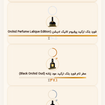
(Heart
یلانگ، لاله مردابی، یاس،
قلب اغواگر
Notes)
گاردنیای یاسمنی
و گلی عطر
نت‌های
شکلات تلخ، وانیل، چوب
چندین
2
پایه
صندل سفید، بخور، کهربا،
ساعت –
(Base
مشک، خس‌خس، نعناع
رایحه‌ای
Notes)
هندی
عمیق، گرم
 تام فورد بلک ارکید پرفیوم لالیک ادیشن (Black Orchid Perfume Lalique Edition)
و ماندگار
90.5
٪
این ساختار سه‌مرحله‌ای باعث می‌شود عطر ابتدا با طراوت
مرکباتی بدرخشد، سپس به قلبی گلی و اغواگر برسد و در نهایت
با پایه‌ای گرم، شیرین و چوبی ماندگار شود.
3
عطر تام فورد بلک ارکید عود زنانه (Black Orchid Oud)
خانواده بویایی (Fragrance Family)
47.1
٪
• شرقی (Oriental)
• گلی (Floral)
• چوبی (Woody)
4
• شیرین و گرم