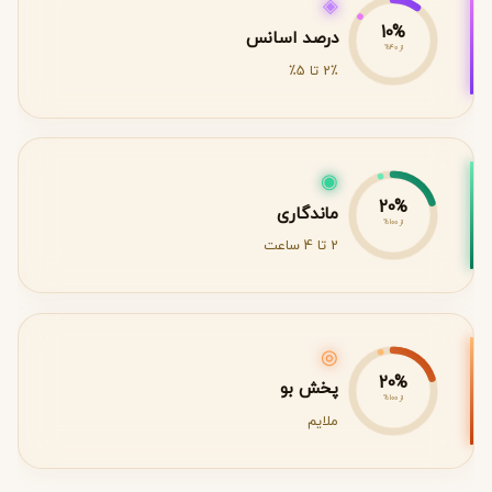
◈
10%
درصد اسانس
از 40%
2٪ تا 5٪
◉
20%
ماندگاری
از 100%
2 تا 4 ساعت
◎
20%
پخش بو
از 100%
ملایم