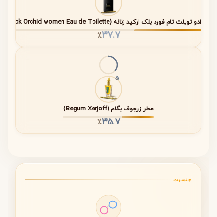
بلک ارکید هیر میست در دسته عطرهای گرم و گلی شرقی قرار
عطر ادو تویلت تام فورد بلک ارکید زنانه (Black Orchid women Eau de Toilette)
می‌گیرد. حضور شکلات تلخ، وانیل و کهربا در کنار گل‌های سفید
37.7
٪
و ارکیده سیاه، رایحه‌ای عمیق، اغواگر و بسیار زنانه خلق کرده
است.
5
مشخصات فنی عطر
عطر زرجوف بگام (Begum Xerjoff)
نوع
Hair Mist (اسپری مخصوص مو)
35.7
٪
محصول
غلظت
فرمولاسیون سبک مخصوص مو
ماندگاری
بالا – حفظ رایحه در طول روز
جنسیت
پخش بو
متوسط و دلنشین، مناسب فضای اطراف فرد
فصل
پاییز
و زمستان ❄