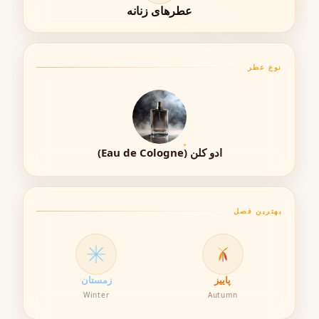
عطرهای زنانه
مناسب
زمان
مهمانی‌های رسمی، قرارهای خاص، استفاده
روزانه لوکس
استفاده
نوع عطر
جنسیت
زنانه
سال عرضه
۲۰۱۷
برند
Tom Ford
ادو کلن (Eau de Cologne)
بهترین فصل
ماندگاری و پخش بو
ماندگاری بلک ارکید هیر میست با توجه به فرمولاسیون
مخصوص مو، بسیار رضایت‌بخش است. رایحه پس از اسپری
روی موها به‌خوبی پخش شده و در طول روز باقی می‌ماند.
پاییز
زمستان
Winter
Autumn
• ماندگاری بالا روی موهای تمیز و خشک