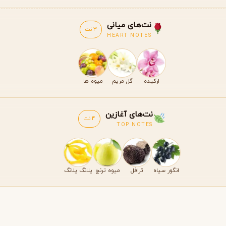
نت‌های میانی
3 نت
HEART NOTES
ارکیده
گل مریم
میوه ها
نت‌های آغازین
4 نت
TOP NOTES
انگور سیاه
ترافل
میوه ترنج
یلانگ یلانگ