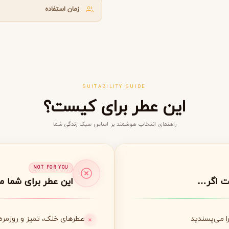
زمان استفاده
گوچی
گرلن
G
G
Guerlain
Gucci
SUITABILITY GUIDE
این عطر برای کیست؟
راهنمای انتخاب هوشمند بر اساس سبک زندگی شما
ژولیت هز ا گان
J
Juliette Has A Gun
NOT FOR YOU
ت اگر…
این عطر برای شما 
عطرهای خنک، تمیز و روزمره