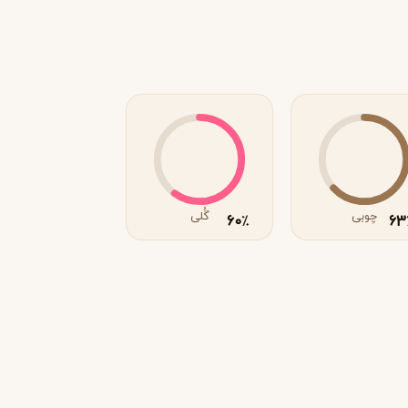
چوبی
گُلی
60
63
٪