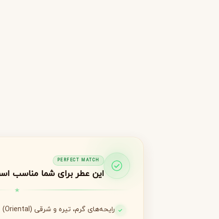
جورجیو آرمانی
ژیوانشی
G
G
Givenchy
Giorgio Armani
H
هرمس
هوگو باس
H
H
Hugo Boss
Hermès
I
اینیشیو
I
Initio
J
ژان پل گوتیه
جو مالون
J
J
Jo Malone
Jean Paul Gaultier
PERFECT MATCH
این عطر برای شما مناسب اس
K
کایالی
K
Kayali
رایحه‌های گرم، تیره و شرقی (Oriental) را می‌پسندید
L