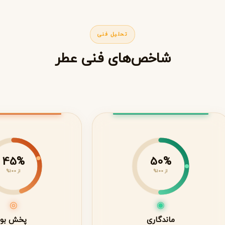
تحلیل فنی
شاخص‌های فنی عطر
45%
50%
از 100%
از 100%
◎
◉
ماندگاری
پخش بو