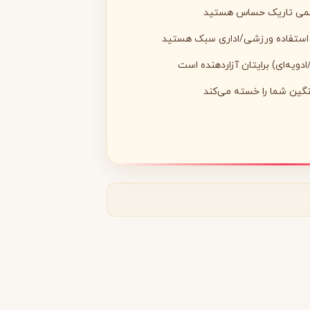
 کمی تاریک حساس هستید
ا استفاده ورزشی/اداری سبک هستید
دویه‌ای) برایتان آزاردهنده است
ین شما را خسته می‌کند
مونتال
مونت بلنک
M
Montblanc
Montale