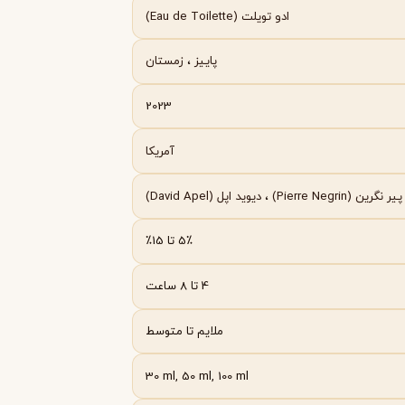
Byredo
ادو تویلت (Eau de Toilette)
پاییز
،
زمستان
2023
آمریکا
پیر نگرین (Pierre Negrin)
،
دیوید اپل (David Apel)
5٪ تا 15٪
4 تا 8 ساعت
ملایم تا متوسط
30 ml, 50 ml, 100 ml