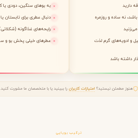
ه دارید
به بوهای سنگین، دودی یا
لی لابو
لویی ویتون
L
L
شد، نه ساده و روزمره
دنبال عطری برای تابستان ی
Louis Vuitton
Le Labo
می‌زنید
رایحه‌های غذاگونه (شکلاتی/ا
یل و ادویه‌های گرم لذت
عطرهای خیلی پخش بو و سنگ
ن
میسون مارتین مارژیلا
مانسرا
M
M
M
Mancera
Maison Martin Margiela
ار داشته باشد
نیشان
N
Nishane
هنوز مطمئن نیستید؟
امتیازات کاربران
را ببینید یا با متخصصان ما مشورت کنید.
پنهالیگونز
پرادا
P
P
ترکیب بویایی
Prada
Penhaligon's