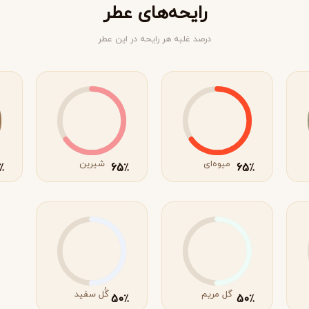
رایحه‌های عطر
درصد غلبه هر رایحه در این عطر
میوه‌ای
شیرین
65
65
٪
٪
٪
ویکتوریا سکرت
ویکتور اند رولف
V
V
Viktor&Rolf
Victoria's Secret
گل مریم
گُل سفید
50
50
٪
٪