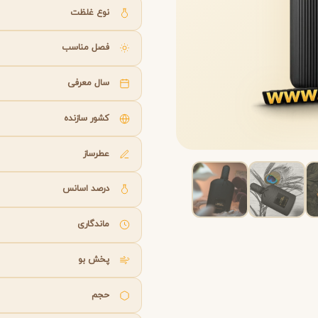
B
B
B
By Kilian
Bvlgari
نوع غلظت
فصل مناسب
شنل
کرید
C
C
Creed
Chanel
سال معرفی
کشور سازنده
دولچه گابانا
D
Dolce&Gabbana
عطرساز
درصد اسانس
ماندگاری
پخش بو
حجم