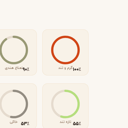
R
روژا داو
R
Roja Dove
S
سرج لوتنس
S
Serge Lutens
T
گرم و تند
نعناع هندی
90
100
٪
٪
تیری موگلر
تام فورد
T
T
TOM FORD
Thierry Mugler
V
والنتینو
ورساچه
V
V
Versace
Valentino
X
تازه تند
خاکی
53
55
٪
٪