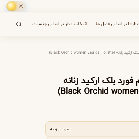
طرها بر اساس فصل ها
انتخاب عطر بر اساس جنسیت
جستجو
61 برند
Black Orchid women Eau de To)
A
B
C
D
E
F
G
H
I
J
K
L
M
همه
فورد بلک ارکید زنانه
آزارو
Azzaro
عطرهای زنانه
بایردو