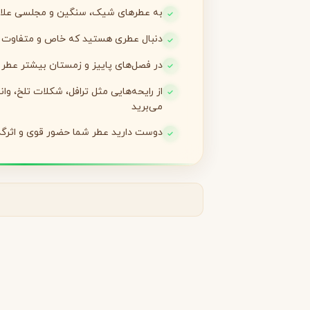
به عطرهای شیک، سنگین و مجلسی علاق
لانکوم
لطافه
L
L
دنبال عطری هستید که خاص و متفاوت با
Lattafa
Lancôme
در فصل‌های پاییز و زمستان بیشتر عطر 
M
از رایحه‌هایی مثل ترافل، شکلات تلخ، وان
میسون الحمبرا
میسون فرانسیس کرکجا
M
M
می‌برید
Maison Francis Kurkdjian
Maison Alhambra
N
دوست دارید عطر شما حضور قوی و اثرگذ
نارسیسو رودریگز
ناتورا
N
N
Natura
Narciso Rodriguez
O
او بوتیکاریو
O
O Boticário
P
پاکو رابان
پارفومز دی مارلی
P
P
Parfums de Marly
Paco Rabanne