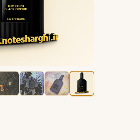
B
B
Burberry
Bath & Body Works
C
کلوین کلاین
کارولینا هررا
C
C
Carolina Herrera
Calvin Klein
D
دیور
دیپتیک
D
D
Diptyque
Dior
E
الیزابت آردن
اتات لیبر د اورنج
E
E
Etat Libre d'Orange
Elizabeth Arden
F
فردریک مال
F
Frederic Malle
G