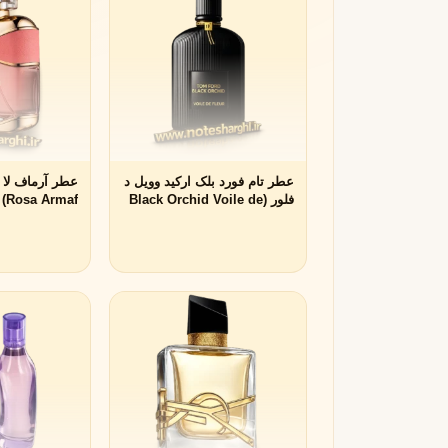
R
روژا داو
R
Roja Dove
S
سرج لوتنس
S
عطر تام فورد بلک ارکید وویل د
Serge Lutens
فلور (Black Orchid Voile de
Rosa Armaf)
T
Fleur Tom Ford)
تیری موگلر
تام فورد
T
T
TOM FORD
Thierry Mugler
V
والنتینو
ورساچه
V
V
Versace
Valentino
X