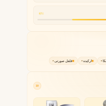
67٪
مونتال
مونت بلنک
M
Montblanc
Montale
کا
ارکیده
فلفل صورتی
10