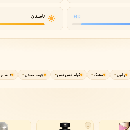
لی لابو
لویی ویتون
L
L
تابستان
93٪
Louis Vuitton
Le Labo
ن
میسون مارتین مارژیلا
مانسرا
M
M
M
Mancera
Maison Martin Margiela
نیشان
N
Nishane
وانیل
مشک
گیاه خس‌خس
چوب صندل
دانه تون
پنهالیگونز
پرادا
P
P
◇
Prada
Penhaligon's