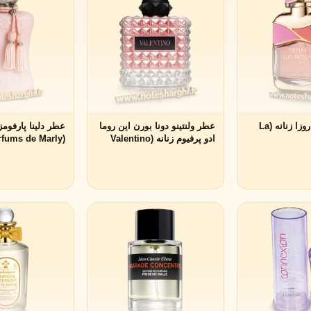
عطر آرماف لا روزا زنانه (La
عطر ولنتینو دونا بورن این روما
عطر دلینا پارفومز
ادو پرفیوم زنانه (Valentino
(Delina Parfums de Marly)
Donna Born In Roma
Valentino)
ویکتوریا سکرت
ویکتور اند رولف
V
V
Viktor&Rolf
Victoria's Secret
مشاهده همه برندها