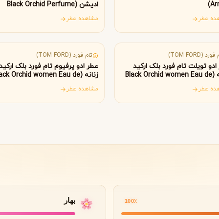
Ar
ادیشن (Black Orchid Perfume
گوچی
گرلن
Lalique Edition)
G
G
Guerlain
Gucci
ده عطر
مشاهده عطر
ریکا
آمریکا
ورد (TOM FORD)
تام فورد (TOM FORD)
ادو تویلت تام فورد بلک ارکید
عطر ادو پرفیوم تام فورد بلک ارکید
زنانه (Black Orchid women Eau de
زنانه (ack Orchid women Eau de
Parfum)
Toile
ده عطر
مشاهده عطر
ژولیت هز ا گان
J
Juliette Has A Gun
بهار
100٪