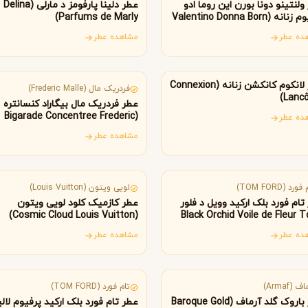
B
B
B
ولنتینو دونا بورن این روما ادو
عطر دلینا پارفومز د مارلی (Delina
By Kilian
Bvlgari
پرفیوم زنانه (Valentino Donna Born
Parfums de Marly)
In Roma Valent
ده عطر
مشاهده عطر
انسه
فرانسه
شنل
کرید
C
C
Creed
Chanel
عطر لانکوم کانکشن زنانه (Connexion
فردریک مال (Frederic Malle)
Lanc
عطر فردریک مال بیگاراد کنسانتره
(Bigarade Concentree Frederic
ده عطر
دولچه گابانا
Malle)
D
مشاهده عطر
Dolce&Gabbana
ریکا
فرانسه
ورد (TOM FORD)
لویی ویتون (Louis Vuitton)
تام فورد بلک ارکید وویل د فلور
عطر کازمیک کلود لویی ویتون
(Cosmic Cloud Louis Vuitton)
(Black Orchid Voile de Fleur 
ده عطر
مشاهده عطر
ارات متحده عربی
آمریکا
ف (Armaf)
تام فورد (TOM FORD)
عطر باروک گلد آرماف (Baroque Gold
عطر تام فورد بلک ارکید پرفیوم لال