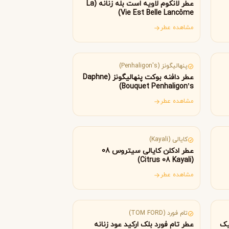
عطر لانکوم لاویه است بله زنانه (La
Byredo
Vie Est Belle Lancôme)
مشاهده عطر
انگلستان
پنهالیگونز (Penhaligon's)
عطر دافنه بوکت پنهالیگونز (Daphne
Bouquet Penhaligon’s)
مشاهده عطر
امارات متحده عربی
کایالی (Kayali)
عطر ادکلن کایالی سیتروس 08
(Citrus 08 Kayali)
مشاهده عطر
آمریکا
تام فورد (TOM FORD)
یک
عطر تام فورد بلک ارکید عود زنانه