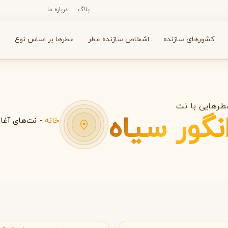
بلاگ
درباره ما
کشورهای سازنده
اشخاص سازنده عطر
عطرها بر اساس نوع
ع
طرهایی با نت
نگور سیاه
خانه
-
نت‌های آغا
N
O
P
R
S
T
V
X
Y
Z
آرماف
آون
A
A
A
Avon
Armaf
الیا
فرانسه
بولگاری
بای کیلیان