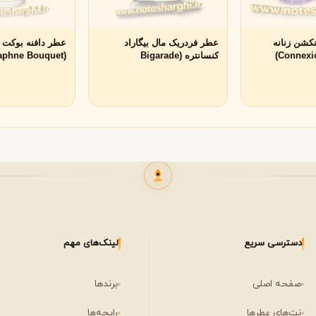
نکشن زنانه
عطر فردریک مال بیگاراد
عطر دافنه بوکت پن
کنسانتره (Bigarade
Daphne Bouquet
Penhaligon's)
Concentree Frederic Malle)
دسترسی سریع
لینک‌های مهم
صفحه اصلی
برندها
نت‌های عطرها
رایحه‌ها