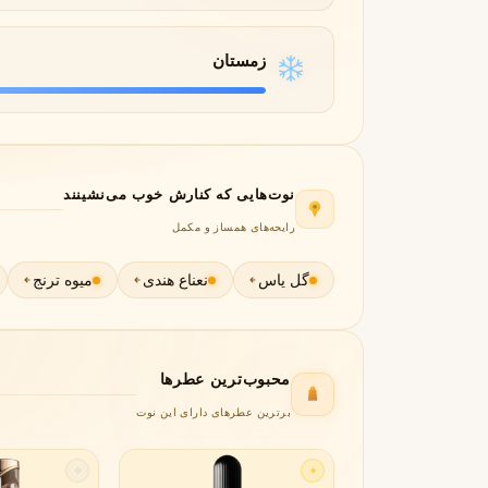
لانکوم
لطافه
L
L
زمستان
Lattafa
Lancôme
M
میسون الحمبرا
میسون فرانسیس کرکجا
M
M
Maison Francis Kurkdjian
Maison Alhambra
نوت‌هایی که کنارش خوب می‌نشینند
N
رایحه‌های همساز و مکمل
نارسیسو رودریگز
ناتورا
N
N
Natura
Narciso Rodriguez
گل یاس
نعناع هندی
میوه ترنج
O
او بوتیکاریو
O
O Boticário
محبوب‌ترین عطرها
P
برترین عطرهای دارای این نوت
پاکو رابان
پارفومز دی مارلی
P
P
✧
✦
Parfums de Marly
Paco Rabanne