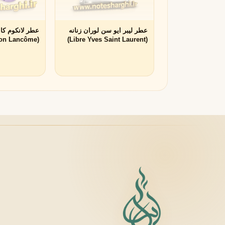
زرجوف
X
Xerjoff
Y
عطر لیبر ایو سن لوران زنانه
عطر لانکوم کا
(Connexion Lancôme)
(Libre Yves Saint Laurent)
ایو سن لورن
Y
Yves Saint Laurent
Z
زارا
زولوجیست
Z
Z
Zoologist
zara