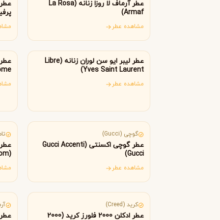
B
B
عطر آرماف لا روزا زنانه (La Rosa
عطر 
Burberry
Bath & Body Works
Armaf)
ino)
C
مشاهده عطر
مشاه
فرانسه
فر
کلوین کلاین
کارولینا هررا
C
C
Carolina Herrera
Calvin Klein
عطر لیبر ایو سن لوران زنانه (Libre
D
ôme)
Yves Saint Laurent)
مشاهده عطر
مشاه
دیور
دیپتیک
D
D
Diptyque
Dior
ایتالیا
آم
E
گوچی (Gucci)
تام ف
الیزابت آردن
اتات لیبر د اورنج
E
E
عطر گوچی اکسنتی (Gucci Accenti
عطر 
Etat Libre d'Orange
Elizabeth Arden
Tom
Gucci)
F
Ford)
مشاهده عطر
مشاه
فرانسه
ام
فردریک مال
F
Frederic Malle
کرید (Creed)
آرما
G
عطر ادکلن 2000 فلورز کرید (2000