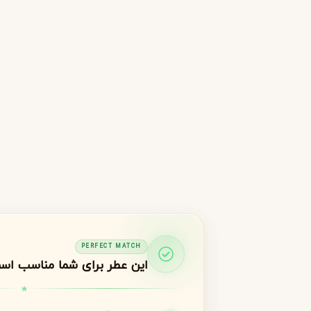
جورجیو آرمانی
ژیوانشی
G
G
Givenchy
Giorgio Armani
H
هرمس
هوگو باس
H
H
Hugo Boss
Hermès
I
اینیشیو
I
Initio
J
ژان پل گوتیه
جو مالون
J
J
Jo Malone
Jean Paul Gaultier
K
PERFECT MATCH
این عطر برای شما مناسب اس
کایالی
K
Kayali
L