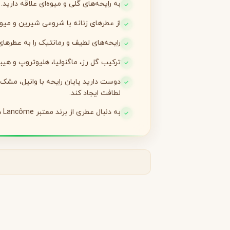
به رایحه‌های گلی و میوه‌ای علاقه دارید.
از عطرهای زنانه با شروعی شیرین و میوه
لانکوم
لطافه
L
L
Lattafa
Lancôme
رایحه‌های لطیف و رمانتیک را به عطرها
M
ترکیب گل رز، ماگنولیا، هلیوتروپ و ه
میسون الحمبرا
میسون فرانسیس کرکجا
M
M
Maison Francis Kurkdjian
Maison Alhambra
دوست دارید پایان رایحه با وانیل، مشک
لطافت ایجاد کند.
N
به دنبال عطری از برند معتبر Lancôme هستید.
نارسیسو رودریگز
ناتورا
N
N
Natura
Narciso Rodriguez
O
او بوتیکاریو
O
O Boticário
P
پاکو رابان
پارفومز دی مارلی
P
P
Parfums de Marly
Paco Rabanne