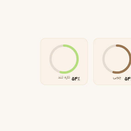
چوبی
تازه تند
54
54
٪