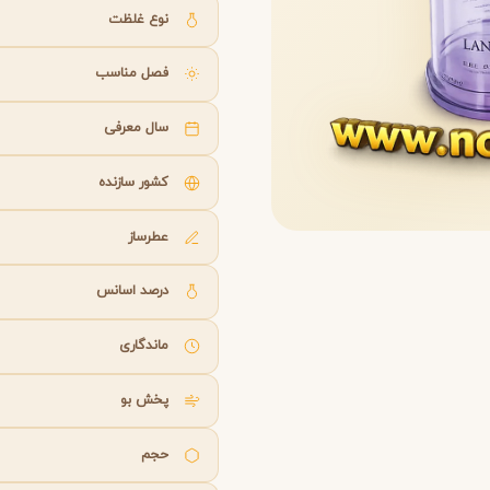
B
B
B
By Kilian
Bvlgari
نوع غلظت
فصل مناسب
شنل
کرید
C
C
Creed
Chanel
سال معرفی
کشور سازنده
دولچه گابانا
D
Dolce&Gabbana
عطرساز
درصد اسانس
ماندگاری
پخش بو
حجم