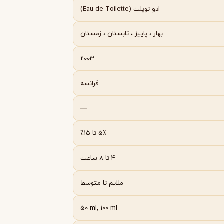
Byredo
ادو تویلت (Eau de Toilette)
بهار
،
پاییز
،
تابستان
،
زمستان
2003
فرانسه
—
5٪ تا 15٪
4 تا 8 ساعت
ملایم تا متوسط
50 ml, 100 ml