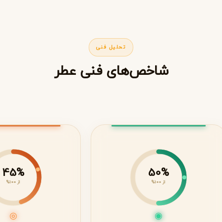
تحلیل فنی
شاخص‌های فنی عطر
45%
50%
از 100%
از 100%
◎
◉