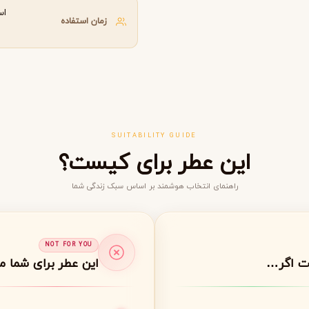
اس
گوچی
گرلن
G
G
زمان استفاده
Guerlain
Gucci
SUITABILITY GUIDE
این عطر برای کیست؟
راهنمای انتخاب هوشمند بر اساس سبک زندگی شما
ژولیت هز ا گان
J
Juliette Has A Gun
NOT FOR YOU
ت اگر…
این عطر برای شما 