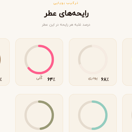
ترکیب بویایی
رایحه‌های عطر
درصد غلبه هر رایحه در این عطر
پودری
گُلی
64
68
٪
٪
٪
ویکتوریا سکرت
ویکتور اند رولف
V
V
Viktor&Rolf
Victoria's Secret