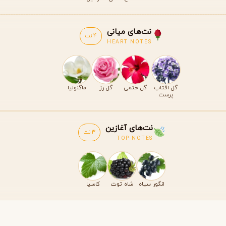
نت‌های میانی
4 نت
HEART NOTES
گل افتاب
گل ختمی
گل رز
ماگنولیا
پرست
نت‌های آغازین
3 نت
TOP NOTES
انگور سیاه
شاه توت
کاسیا