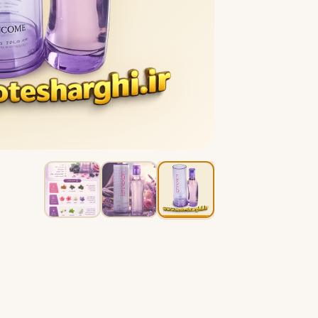
B
B
Burberry
Bath & Body Works
C
کلوین کلاین
کارولینا هررا
C
C
Carolina Herrera
Calvin Klein
D
دیور
دیپتیک
D
D
Diptyque
Dior
E
الیزابت آردن
اتات لیبر د اورنج
E
E
Etat Libre d'Orange
Elizabeth Arden
F
فردریک مال
F
Frederic Malle
G