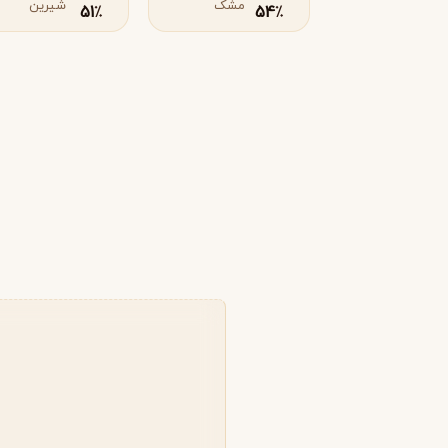
زرجوف
مشک
شیرین
X
51
54
٪
٪
Xerjoff
Y
ایو سن لورن
Y
Yves Saint Laurent
Z
زارا
زولوجیست
Z
Z
Zoologist
zara