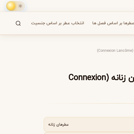
طرها بر اساس فصل ها
انتخاب عطر بر اساس جنسیت
جستجو
61 برند
C)
A
B
C
D
E
F
G
H
I
J
K
L
M
همه
عطر لانکوم کانکشن زنانه (Connexion
آزارو
Azzaro
عطرهای زنانه
بایردو