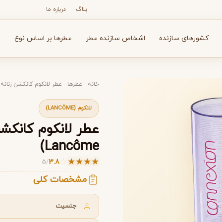
بلاگ
درباره ما
کشورهای سازنده
اشخاص سازنده عطر
عطرها بر اساس نوع
ع
خانه
-
عطرها
-
عطر لانکوم کانکشن زنانه (onnexion Lancôme
لانکوم (LANCÔME)
N
O
P
R
S
T
V
X
Y
Z
Lancôme)
☆
★
★
★
★
3.8
5
/
آرماف
آون
A
A
A
مشخصات کلی
Avon
Armaf
جنسیت
کشن زنانه (Connexion Lancôme)
کشن زنانه (Connexion Lancôme)
بولگاری
بای کیلیان