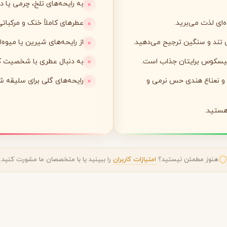
به رایحه‌های تلخ، چرمی یا د
‌ای لذت می‌برید.
عطرهای کاملاً خنک و مرکباتی
لی لابو
لویی ویتون
L
L
Louis Vuitton
Le Labo
ی تند و سنگین ترجیح می‌دهید.
از رایحه‌های شیرین یا میوه‌
یبیسکوس برایتان جذاب است.
به دنبال عطری با شخصیت کام
ن
میسون مارتین مارژیلا
مانسرا
M
M
M
Mancera
Maison Martin Margiela
 و نعناع هندی حس نرمی و
رایحه‌های گلی برای سلیقه ش
نیشان
N
Nishane
هنوز مطمئن نیستید؟
امتیازات کاربران
را ببینید یا با متخصصان ما مشورت کنید.
پنهالیگونز
پرادا
P
P
Prada
Penhaligon's