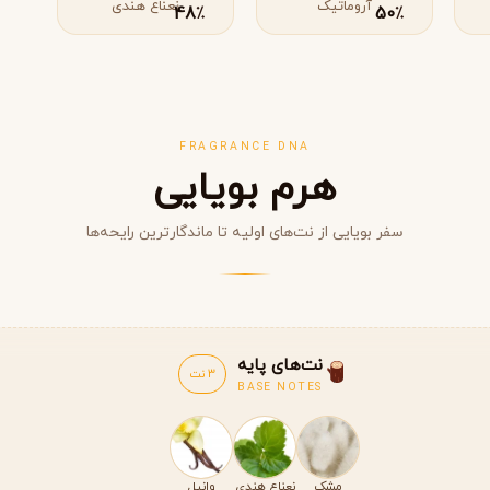
آروماتیک
نعناع هندی
48
50
٪
٪
FRAGRANCE DNA
هرم بویایی
سفر بویایی از نت‌های اولیه تا ماندگارترین رایحه‌ها
مشاهده همه برندها
نت‌های پایه
3 نت
BASE NOTES
مشک
نعناع هندی
وانیل