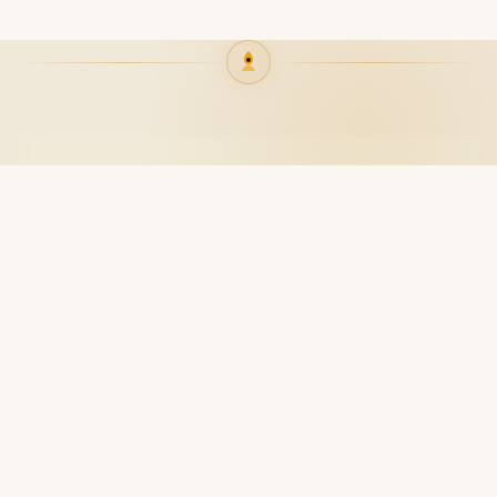
طراحی توسط Jean-Claude Ellena
سال عرضه: ۲۰۰۲
کیفیت ساخت بسیار بالا
رویکرد هنری و خلاقانه در ساخت رایحه
نوع پوست و تأثیر آن
عملکرد این عطر می‌تواند بسته به نوع پوست متفاوت باشد.
پوست خشک: ممکن است ماندگاری کمتر باشد
پوست چرب: معمولاً پخش بو و ماندگاری بیشتر خواهد
بود
استفاده روی لباس می‌تواند دوام رایحه را افزایش دهد
موقعیت استفاده
آخرین مطالب
این عطر به دلیل ظرافت رایحه در موقعیت‌های مختلف قابل
استفاده است.
۵ عطر زنانه محبوب پاییز ۲۰۲۵
←