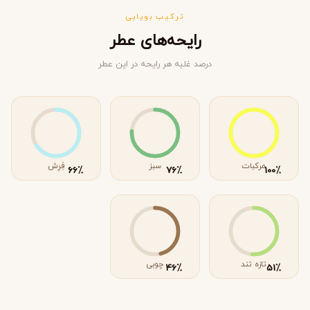
ترکیب بویایی
رایحه‌های عطر
درصد غلبه هر رایحه در این عطر
مرکبات
سبز
فِرِش
٪
٪
٪
66
76
100
تازه تند
چوبی
٪
٪
46
51