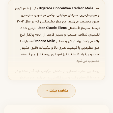
عطر
Bigarade Concentree Frederic Malle
یکی از خاص‌ترین
و مینیمال‌ترین عطرهای مرکباتی لوکس در دنیای عطرسازی
بعدی
مدرن محسوب می‌شود. این عطر یونیسکس که در سال ۲۰۰۲
توسط عطرساز افسانه‌ای
Jean-Claude Ellena
طراحی شده،
تفسیری شفاف، طبیعی و بسیار ظریف از رایحه پرتقال تلخ
ارائه می‌دهد. برند نیش و معتبر
Frederic Malle
همواره به
خلق عطرهایی با کیفیت هنری بالا و ترکیبات دقیق مشهور
است و بیگاراد کنسنتره نیز نمونه‌ای برجسته از این فلسفه
محسوب می‌شود.
رایحه این عطر با انفجاری از نت‌های مرکباتی تازه آغاز شده و در
ادامه با لایه‌هایی گلی و سبز تکامل پیدا می‌کند. این ساختار
باعث شده
Bigarade Concentree
گزینه‌ای ایده‌آل برای
علاقه‌مندان به عطرهای سبک، طبیعی و شفاف باشد. اگر به
مشاهده بیشتر
دنبال عطری متفاوت، خاص و بسیار خوش‌ساخت برای استفاده
روزانه هستید، این عطر یکی از انتخاب‌های ممتاز در میان
عطرهای یونیسکس لوکس به شمار می‌رود.