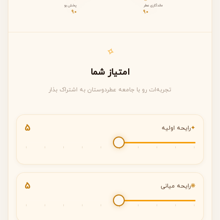
ر شیشه و بسته‌بندی: 7.0 از ۱۰
ماندگاری عطر
پخش بو
9.0
9.0
رید نسبت به قیمت: 8.0 از ۱۰
✧
امتیاز شما
تجربه‌ات رو با جامعه عطردوستان به اشتراک بذار
5
✦
رایحه اولیه
5
❋
رایحه میانی