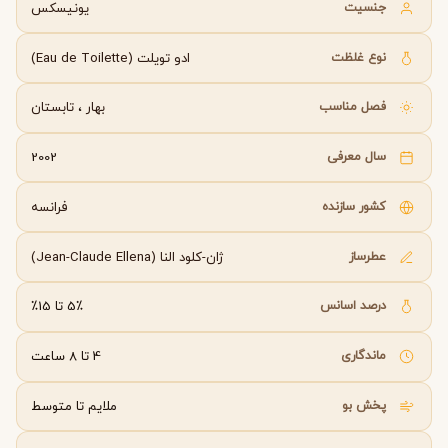
جنسیت
یونیسکس
نوع غلظت
ادو تویلت (Eau de Toilette)
فصل مناسب
بهار
،
تابستان
سال معرفی
2002
کشور سازنده
فرانسه
عطرساز
ژان-کلود النا (Jean-Claude Ellena)
درصد اسانس
5٪ تا 15٪
ماندگاری
4 تا 8 ساعت
پخش بو
ملایم تا متوسط