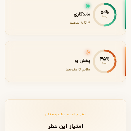
◉
50%
ماندگاری
از 100%
4 تا 8 ساعت
◎
45%
پخش بو
از 100%
ملایم تا متوسط
نظر جامعه عطردوستان
امتیاز این عطر