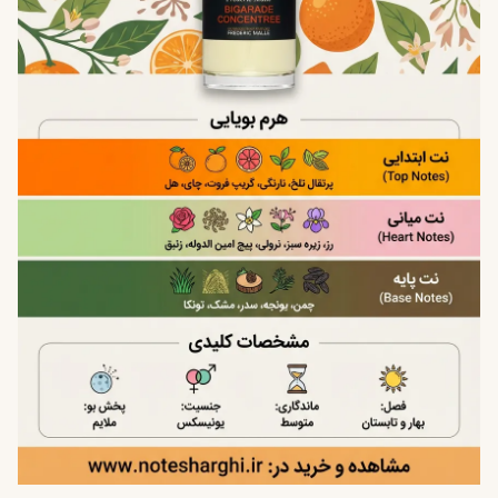
عطر
Bigarade Concentree
یک عطر کاملاً
یونیسکس
است و
برای زنان و مردان طراحی شده است.
مناسب آقایان علاقه‌مند به رایحه‌های طبیعی
مناسب بانوان علاقه‌مند به عطرهای سبک و شفاف
سن مناسب
ساختار رایحه این عطر بیشتر مورد توجه افراد بزرگسال و
علاقه‌مند به سبک مینیمال قرار می‌گیرد.
مناسب سنین ۲۵ سال به بالا
گزینه‌ای محبوب برای افراد حرفه‌ای و شیک‌پوش
کیفیت و برند
برند
Frederic Malle
یکی از معتبرترین برندهای نیش در صنعت
عطرسازی است که به همکاری با عطرسازان برجسته جهان
مشهور است.