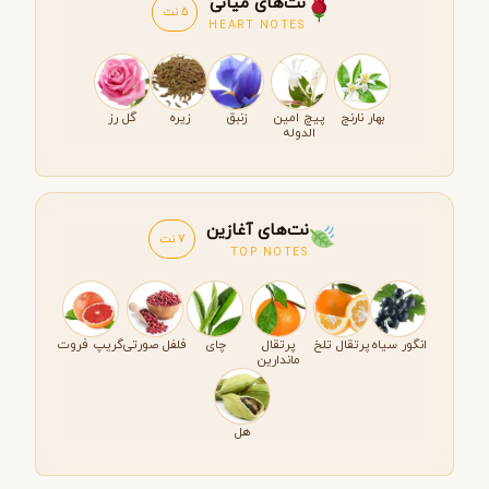
نت‌های میانی
5 نت
HEART NOTES
بهار نارنج
پیچ امین
زنبق
زیره
گل رز
الدوله
نت‌های آغازین
7 نت
TOP NOTES
انگور سیاه
پرتقال تلخ
پرتقال
چای
فلفل صورتی
گریپ فروت
ماندارین
هل