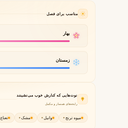
لانکوم
لطافه
مناسب برای فصل
L
L
Lattafa
Lancôme
M
بهار
میسون الحمبرا
میسون فرانسیس کرکجا
M
M
Maison Francis Kurkdjian
Maison Alhambra
N
زمستان
نارسیسو رودریگز
ناتورا
N
N
Natura
Narciso Rodriguez
O
او بوتیکاریو
نوت‌هایی که کنارش خوب می‌نشینند
O
O Boticário
رایحه‌های همساز و مکمل
P
میوه ترنج
وانیل
مشک
نعناع
پاکو رابان
پارفومز دی مارلی
P
P
Parfums de Marly
Paco Rabanne