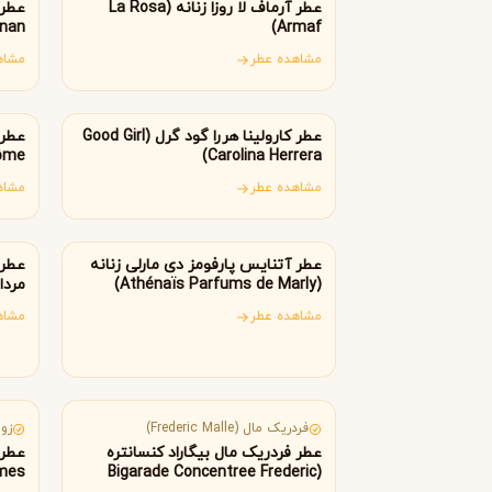
B
B
عطر آرماف لا روزا زنانه (La Rosa
Burberry
Bath & Body Works
nan)
Armaf)
C
مشاهده عطر
مشاه
آمریکا
فر
کلوین کلاین
کارولینا هررا
C
C
Carolina Herrera
Calvin Klein
عطر کارولینا هررا گود گرل (Good Girl
D
ôme)
Carolina Herrera)
مشاهده عطر
مشاه
دیور
دیپتیک
D
D
فرانسه
آل
Diptyque
Dior
E
عطر آتنایس پارفومز دی مارلی زنانه
عطر 
(Athénaïs Parfums de Marly)
eme)
الیزابت آردن
اتات لیبر د اورنج
E
E
مشاهده عطر
مشاه
Etat Libre d'Orange
Elizabeth Arden
F
فرانسه
کا
فردریک مال
F
فردریک مال (Frederic Malle)
زولو
Frederic Malle
عطر فردریک مال بیگاراد کنسانتره
G
mes)
(Bigarade Concentree Frederic