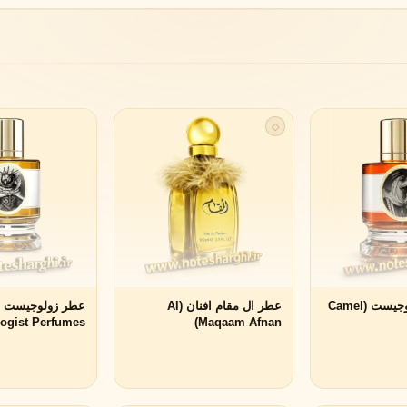
◇
عطر کمل زولوجیست (Camel
عطر ال مقام افنان (Al
ویکتوریا سکرت
ویکتور اند رولف
ogist Perfumes)
Maqaam Afnan)
V
V
Viktor&Rolf
Victoria's Secret