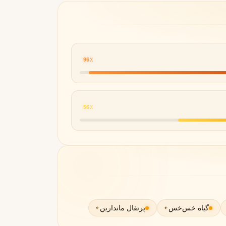
96٪
مونتال
مونت بلنک
M
Montblanc
Montale
56٪
گیاه خس‌خس
پرتقال ماندارین