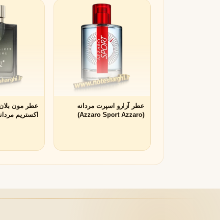
زرجوف
X
Xerjoff
Y
ایو سن لورن
Y
Yves Saint Laurent
Z
زارا
زولوجیست
Z
Z
Zoologist
zara
عطر آزارو اسپرت مردانه
عطر مون بلان 
(Azzaro Sport Azzaro)
lker Extreme)