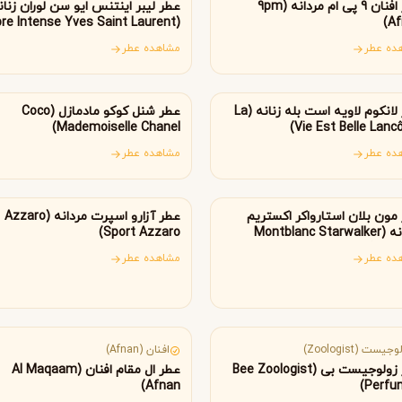
B
B
B
عطر افنان 9 پی ام مردانه (9pm
عطر لیبر اینتنس ایو سن لوران زنان
By Kilian
Bvlgari
(Libre Intense Yves Saint Laurent)
Af
ده عطر
مشاهده عطر
انسه
فرانسه
شنل
کرید
C
C
Creed
Chanel
عطر لانکوم لاویه است بله زنانه (La
عطر شنل کوکو مادمازل (Coco
Mademoiselle Chanel)
Vie Est Belle Lanc
ده عطر
مشاهده عطر
دولچه گابانا
D
مان
فرانسه
Dolce&Gabbana
مون بلان استارواکر اکستریم
عطر آزارو اسپرت مردانه (Azzaro
مردانه (Montblanc Starwalker
Sport Azzaro)
Extr
ده عطر
مشاهده عطر
نادا
امارات متحده عربی
جیست (Zoologist)
افنان (Afnan)
عطر زولوجیست بی (Bee Zoologist
عطر ال مقام افنان (Al Maqaam
Afnan)
Perfu