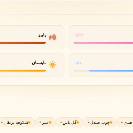
لی لابو
لویی ویتون
L
L
Louis Vuitton
Le Labo
پاییز
100٪
ن
میسون مارتین مارژیلا
مانسرا
M
M
M
Mancera
Maison Martin Margiela
تابستان
88٪
نیشان
N
Nishane
 هندی
چوب صندل
گل یاس
عنبر
شکوفه پرتقال
پنهالیگونز
پرادا
P
P
Prada
Penhaligon's