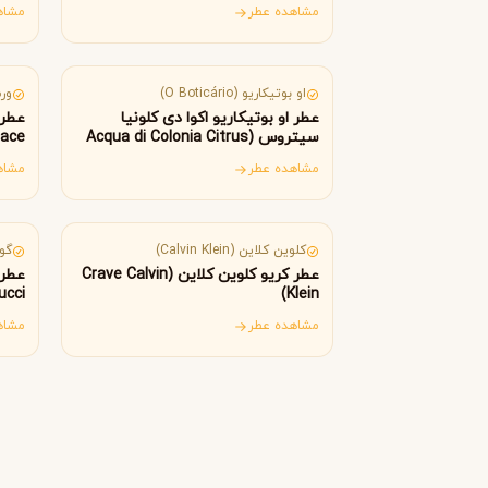
Malle)
مشاهده عطر
مشاه
جورجیو آرمانی
ژیوانشی
G
G
برزیل
ایت
Givenchy
Giorgio Armani
H
او بوتیکاریو (O Boticário)
ورسا
عطر او بوتیکاریو اکوا دی کلونیا
هرمس
هوگو باس
H
H
سیتروس (Acqua di Colonia Citrus
ace)
Hugo Boss
Hermès
O Boticário)
مشاهده عطر
مشاه
I
آمریکا
ایت
اینیشیو
I
Initio
کلوین کلاین (Calvin Klein)
گوچی
عطر کریو کلوین کلاین (Crave Calvin
J
ucci)
Klein)
مشاهده عطر
مشاه
ژان پل گوتیه
جو مالون
J
J
Jo Malone
Jean Paul Gaultier
K
کایالی
K
Kayali
L