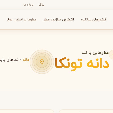
بلاگ
درباره ما
کشورهای سازنده
اشخاص سازنده عطر
عطرها بر اساس نوع
ع
عطرهایی با نت
دانه تونکا
خانه
-
نت‌های پایه
N
O
P
R
S
T
V
X
Y
Z
آرماف
آون
A
A
A
Avon
Armaf
ارات متحده عربی
فرانسه
بولگاری
بای کیلیان