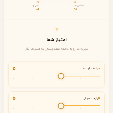
❂
◎
ر شیشه و بسته‌بندی: 8.0 از ۱۰
ماندگاری عطر
پخش بو
8.5
8.5
خرید نسبت به قیمت: 9.0 از ۱۰
✧
امتیاز شما
تجربه‌ات رو با جامعه عطردوستان به اشتراک بذار
5
✦
رایحه اولیه
5
❋
رایحه میانی