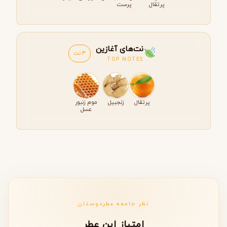
پرتقال
پرست
نت‌های آغازین
3 نت
TOP NOTES
پرتقال
زنجبیل
موم زنبور
عسل
نظر جامعه عطردوستان
امتیاز این عطر