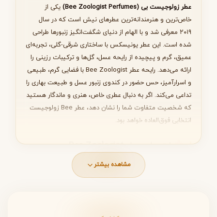
عطر زولوجیست بی (Bee Zoologist Perfumes)
یکی از
خاص‌ترین و هنرمندانه‌ترین عطرهای نیش است که در سال
۲۰۱۹ معرفی شد و با الهام از دنیای شگفت‌انگیز زنبورها طراحی
شده است. این عطر یونیسکس با ساختاری شرقی-گلی، تجربه‌ای
بعدی
عمیق، گرم و پیچیده از رایحه عسل، گل‌ها و ترکیبات رزینی را
ارائه می‌دهد. رایحه عطر Bee Zoologist با فضایی گرم، طبیعی
و اسرارآمیز، حس حضور در کندوی زنبور عسل و طبیعت بهاری را
تداعی می‌کند. اگر به دنبال عطری خاص، هنری و ماندگار هستید
که شخصیت متفاوت شما را نشان دهد، عطر Bee زولوجیست
انتخابی فوق‌العاده خواهد بود.
نت های عطر Bee Zoologist
ساختار بویایی عطر Bee همانند حرکت پرجنب‌وجوش زنبورها در
مشاهده بیشتر
طبیعت، چندلایه و پویا طراحی شده است. این عطر با شروعی
شیرین و غنی آغاز می‌شود، در میانه به رایحه‌ای گلی و پودری
می‌رسد و در پایان با ترکیبات گرم و شرقی تثبیت می‌شود.