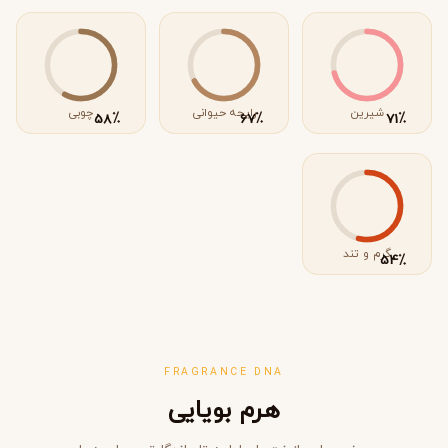
شیرین
رایحه حیوانی
چوبی
٪
٪
٪
58
67
71
گرم و تند
٪
54
FRAGRANCE DNA
هرم بویایی