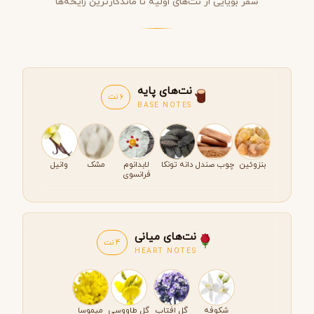
سفر بویایی از نت‌های اولیه تا ماندگارترین رایحه‌ها
نت‌های پایه
6 نت
BASE NOTES
بنزوئین
چوب صندل
دانه تونکا
لابدانوم
مشک
وانیل
فرانسوی
نت‌های میانی
4 نت
HEART NOTES
شکوفه
گل افتاب
گل طاووسی
میموسا