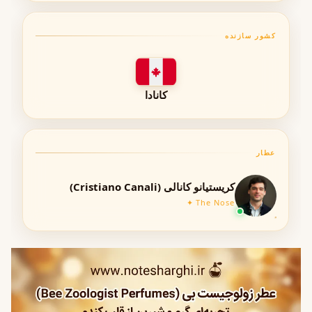
انتخابی مناسب برای افراد با شخصیت جسور و متفاوت
کشور سازنده
کیفیت و برند سازنده
برند Zoologist Perfumes
کانادا
برند زولوجیست یکی از برندهای نیش و هنری در صنعت
عطرسازی است که تمرکز آن بر الهام از دنیای حیوانات و
طبیعت است. این برند به دلیل خلاقیت بالا و استفاده از
عطار
ترکیبات خاص شهرت جهانی دارد.
کریستیانو کانالی (Cristiano Canali)
سال عرضه: ۲۰۱۹
The Nose ✦
عطار: Cristiano Canali
سبک طراحی: مفهومی و هنری
نوع پوست و تأثیر آن
عملکرد عطر Bee بسته به نوع پوست می‌تواند متفاوت باشد: