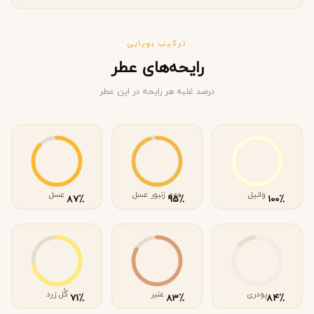
ترکیب بویایی
رایحه‌های عطر
درصد غلبه هر رایحه در این عطر
وانیل
موم زنبور عسل
عسل
٪
٪
٪
87
95
100
پودری
عنبر
گُل زرد
٪
٪
٪
71
83
84