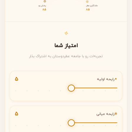
❂
◎
هر شیشه و بسته‌بندی: 9.0 از ۱۰
ماندگاری عطر
پخش بو
8.5
8.5
رید نسبت به قیمت: 8.0 از ۱۰
✧
امتیاز شما
تجربه‌ات رو با جامعه عطردوستان به اشتراک بذار
5
✦
رایحه اولیه
5
❋
رایحه میانی