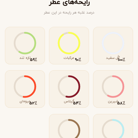
رایحه‌های عطر
درصد غلبه هر رایحه در این عطر
گُل سفید
مرکبات
تازه تند
٪
٪
٪
59
90
100
شیرین
گیلاس
میوه‌ای
٪
٪
٪
52
54
58