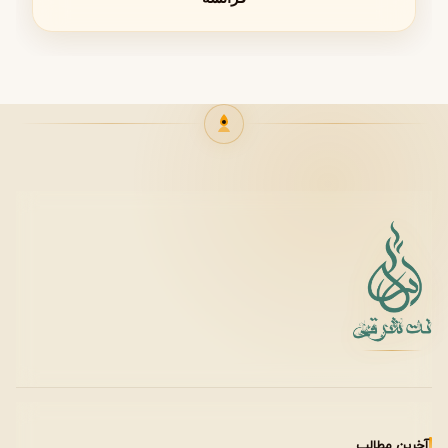
خانواده بویایی Be Givenchy
این عطر در گروه
گلی میوه‌ای (Floral Fruity)
قرار می‌گیرد. این
خانواده بویایی یکی از محبوب‌ترین دسته‌ها در میان عطرهای
زنانه است و معمولاً ترکیبی از طراوت میوه‌ها و لطافت گل‌ها را
ارائه می‌دهد.
رایحه‌های گلی لطیف و زنانه
جنبه‌های میوه‌ای شاداب و مدرن
حس روشن، درخشان و پرانرژی
مناسب سبک زندگی امروزی
غلظت عطر
Be Givenchy با غلظت
Eau de Toilette (EDT)
عرضه شده
است. این غلظت معمولاً برای استفاده روزانه طراحی می‌شود و
به دلیل سبک‌تر بودن نسبت به پرفیوم‌ها، حس تازگی بیشتری
ارائه می‌دهد.
آخرین مطالب