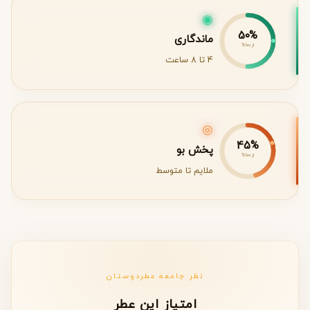
◉
50%
ماندگاری
از 100%
4 تا 8 ساعت
◎
45%
پخش بو
از 100%
ملایم تا متوسط
نظر جامعه عطردوستان
امتیاز این عطر