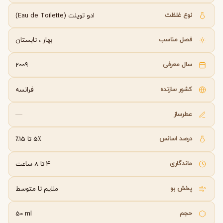
نوع غلظت
ادو تویلت (Eau de Toilette)
فصل مناسب
بهار
،
تابستان
سال معرفی
2009
کشور سازنده
فرانسه
عطرساز
—
درصد اسانس
5٪ تا 15٪
ماندگاری
4 تا 8 ساعت
پخش بو
ملایم تا متوسط
حجم
50 ml