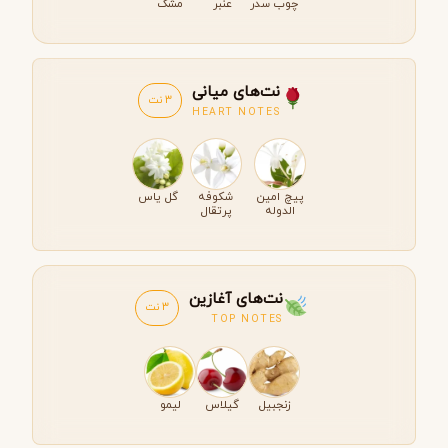
چوب سدر
عنبر
مشک
نت‌های میانی
3 نت
HEART NOTES
پیچ امین
شکوفه
گل یاس
الدوله
پرتقال
نت‌های آغازین
3 نت
TOP NOTES
زنجبیل
گیلاس
لیمو