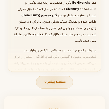
عطر
Be Givenchy
یکی از محصولات زنانه برند لوکس و
شناخته‌شده
Givenchy
است که در سال ۲۰۰۹ به بازار معرفی
شد. این عطر با ساختار بویایی
گلی میوه‌ای (Floral Fruity)
طراحی شده و نمایانگر سبک زندگی مدرن، پرانرژی و درخشان
بعدی
زنان جوان است. جیوانچی این عطر را با هدف ارائه رایحه‌ای تازه،
شاداب و در عین حال ظریف خلق کرد تا بتواند پاسخگوی سلیقه
نسل جدید باشد.
در اولین اسپری از عطر بی جیوانچی، ترکیبی پرطراوت از
لیموترش، زنجبیل و گیلاس ترش فضای اطراف را سرشار از انرژی
می‌کند. سپس قلب گلی و لطیف آن با حضور پیچ امین‌الدوله،
یاس و شکوفه پرتقال آشکار می‌شود و در نهایت رایحه‌ای نرم و
دلنشین از مشک، چوب سدر و عنبر بر روی پوست باقی می‌ماند.
این ساختار چندلایه باعث شده است که Be Givenchy عطری
مشاهده بیشتر
مناسب استفاده روزمره، قرارهای دوستانه و سبک زندگی شهری
باشد.
مشخصات فنی عطر Be Givenchy
کشف کن