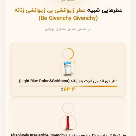
عطرهایی شبیه
عطر ژیوانشی بی ژیوانشی زنانه
ویژگی
توضیحات
(Be Givenchy Givenchy)
بر اساس تطابق نت‌های بویایی
نام عطر
Be Givenchy
برند
Givenchy
سال
2009
1
معرفی
جنسیت
زنانه
عطر دی اند جی لایت بلو زنانه (Light Blue Dolce&Gabbana)
خانواده
گلی میوه‌ای (Floral Fruity)
43.3
٪
بویایی
غلظت
Eau de Toilette (EDT)
2
حجم‌های
۵۰ میلی‌لیتر و پک ۲×۵۰ میلی‌لیتر
عرضه
شده
عطر ژیوانشی ابسولوتلی ایرسیستیبل (Absolutely Irresistible Givenchy)