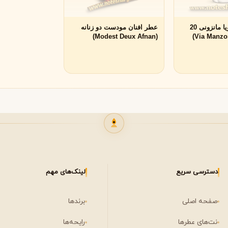
لی لابو
لویی ویتون
L
L
عطر زرجوف ویا مانزونی 20
عطر افنان مودست دو زنانه
Louis Vuitton
Le Labo
(Modest Deux Afnan)
ن
میسون مارتین مارژیلا
مانسرا
M
M
M
Mancera
Maison Martin Margiela
مشاهده همه برندها
نیشان
N
Nishane
دسترسی سریع
لینک‌های مهم
صفحه اصلی
برندها
پنهالیگونز
پرادا
P
P
نت‌های عطرها
رایحه‌ها
Prada
Penhaligon's