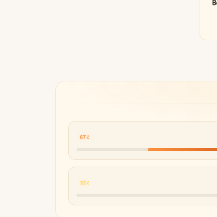
بی ژیوانشی زنانه (Be
Byredo
67٪
33٪