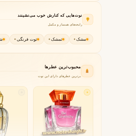
جورجیو آرمانی
ژیوانشی
G
G
Givenchy
Giorgio Armani
نوت‌هایی که کنارش خوب می‌نشینند
H
رایحه‌های همساز و مکمل
هرمس
هوگو باس
H
H
مشک
تمشک
توت فرنگی
شک
Hugo Boss
Hermès
I
اینیشیو
I
محبوب‌ترین عطرها
Initio
برترین عطرهای دارای این نوت
J
ژان پل گوتیه
جو مالون
✧
✦
J
J
Jo Malone
Jean Paul Gaultier
K
کایالی
K
Kayali
L