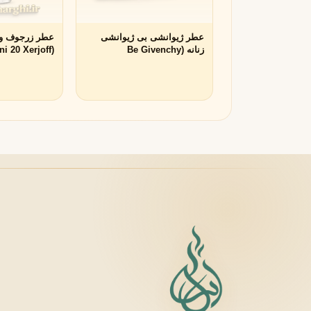
لانکوم
لطافه
L
L
عطر ژیوانشی بی ژیوانشی
Lattafa
Lancôme
زنانه (Be Givenchy
(Via Manzoni 20 Xerjoff)
Givenchy)
M
میسون الحمبرا
میسون فرانسیس کرکجا
M
M
Maison Francis Kurkdjian
Maison Alhambra
N
نارسیسو رودریگز
ناتورا
N
N
Natura
Narciso Rodriguez
O
او بوتیکاریو
O
O Boticário
P
پاکو رابان
پارفومز دی مارلی
P
P
Parfums de Marly
Paco Rabanne