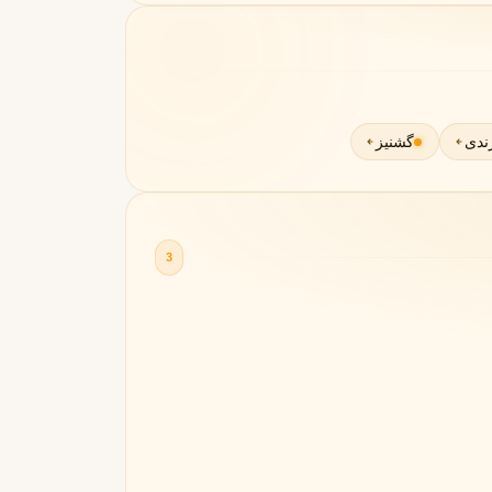
ندی
گشنیز
3