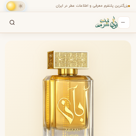
بزرگترین پلتفرم معرفی و اطلاعات عطر در ایران
جستجو
جستجو در میان هزاران عطر
عطر ادکلن لطافه عبان (Abaan Lattafa Perfume for women)