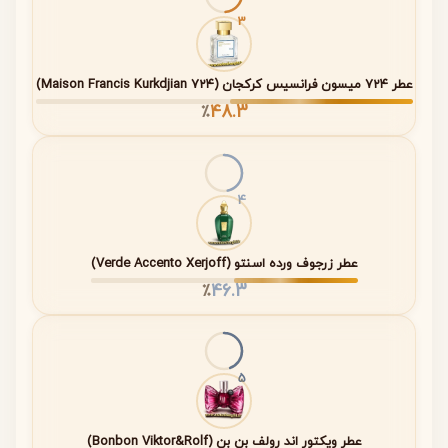
3
نوع محصول
ادو پرفیوم زنانه
عطر ۷۲۴ میسون فرانسیس کرکجان (۷۲۴ Maison Francis Kurkdjian)
غلظت
Eau de Parfum
48.3
٪
ماندگاری
بالا – چندین ساعت روی پوست و لباس
پخش بو
خوب – حس حضور دلنشین در فضا
4
فصل مناسب
تمام فصول
❄
زمان استفاده
روزانه، مراسم رسمی، مجالس خاص
عطر زرجوف ورده اسنتو (Verde Accento Xerjoff)
46.3
٪
جنسیت
زنانه
سال تولید
۲۰۲۲
5
برند
Lattafa
عطر ویکتور اند رولف بن بن (Bonbon Viktor&Rolf)