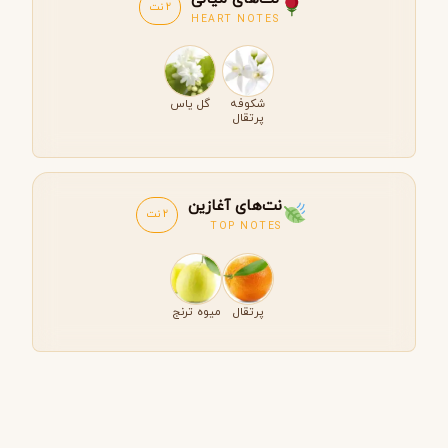
2 نت
HEART NOTES
شکوفه
گل یاس
پرتقال
نت‌های آغازین
2 نت
TOP NOTES
پرتقال
میوه ترنج