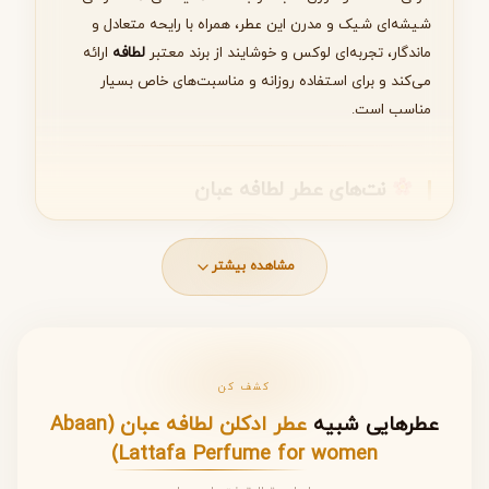
شیشه‌ای شیک و مدرن این عطر، همراه با رایحه متعادل و
ماندگار، تجربه‌ای لوکس و خوشایند از برند معتبر
لطافه
ارائه
می‌کند و برای استفاده روزانه و مناسبت‌های خاص بسیار
مناسب است.
نت‌های عطر لطافه عبان
این عطر با ساختاری سه‌لایه، ترکیبی کامل از تازگی، لطافت و
گرمای ماندگار ارائه می‌دهد:
مشاهده بیشتر
نام نت
ترکیبات اصلی
مدت دوام تقریبی
نت‌های
پرتقال، ترنج
۳۰-۴۵ دقیقه –
کشف کن
ابتدایی (Top
حس تازه و
عطرهایی شبیه
عطر ادکلن لطافه عبان (Abaan
Notes)
انرژی‌بخش
Lattafa Perfume for women)
نت‌های
یاسمن،
۱ تا ۳ ساعت – قلب