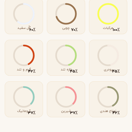
مرکبات
چوبی
گُل سفید
٪
٪
٪
60
70
100
پودری
تازه تند
گرم و تند
٪
٪
٪
42
45
45
نعناع هندی
شیرین
آروماتیک
٪
٪
٪
37
37
42