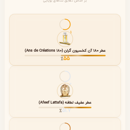
بر اساس تطابق نت‌های بویایی
میانی (Heart
شکوفه پرتقال
گلی، لطیف و زنانه
Notes)
نت‌های
چوب صندل،
چند ساعت –
پایانی (Base
نعناع هندی،
پایه‌ای گرم، عمیق و
Notes)
مشک
ماندگار
1
عطر ۱۸۰ آن کخسیون گرلن (۱۸۰ Ans de Créations)
55
٪
خانواده بویایی (Fragrance Family)
• گلی (Floral)
• مرکباتی (Citrus)
2
• چوبی (Woody)
این ترکیب باعث ایجاد رایحه‌ای متعادل، دلنشین و زنانه می‌شود
عطر عفیف لطافه (Afeef Lattafa)
که برای استفاده روزانه و رسمی مناسب است.
51.7
٪
مشخصات فنی عطر