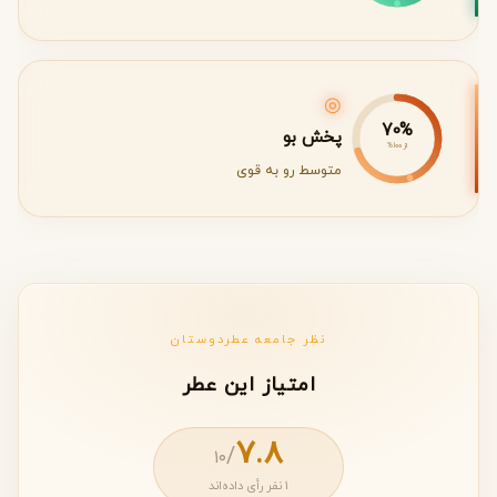
◎
70%
پخش بو
از 100%
متوسط رو به قوی
نظر جامعه عطردوستان
امتیاز این عطر
7.8
/
۱۰
1 نفر رأی داده‌اند