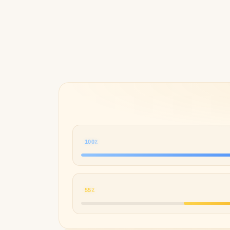
100٪
55٪