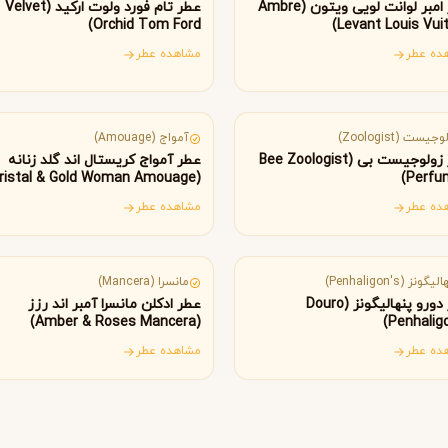
B
B
B
عطر امبر لوانت لویی ویتون (Ambre
عطر تام فورد ولوت ارکید (Velvet
By Kilian
Bvlgari
Orchid Tom Ford)
Levant Louis Vuit
ده عطر
مشاهده عطر
نادا
عمان
شنل
کرید
C
C
Creed
Chanel
جیست (Zoologist)
آمواج (Amouage)
عطر زولوجیست بی (Bee Zoologist
عطر آمواج کریستال اند گلد زنانه
(Cristal & Gold Woman Amouage)
Perfu
دولچه گابانا
D
Dolce&Gabbana
ده عطر
مشاهده عطر
گلستان
فرانسه
یگونز (Penhaligon's)
مانسرا (Mancera)
عطر دورو پنهالیگونز (Douro
عطر ادکلن مانسرا آمبر اند رزز
(Amber & Roses Mancera)
Penhaligo
ده عطر
مشاهده عطر