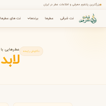
بزرگترین پلتفرم معرفی و اطلاعات عطر در ایران
نت شرقی
عطرها
برندها
نت های عطرها
جستجو در میان هزاران عطر
برندها
✦
عطرهایی با
کاوش رایحه
لابد
A
افنان
آمواج
A
A
Amouage
Afnan
B
فرانسه
فر
بث اند بادی ورکز
باربری