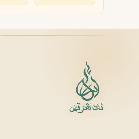
زرجوف
X
Xerjoff
Y
ایو سن لورن
Y
Yves Saint Laurent
Z
زارا
زولوجیست
Z
Z
Zoologist
zara