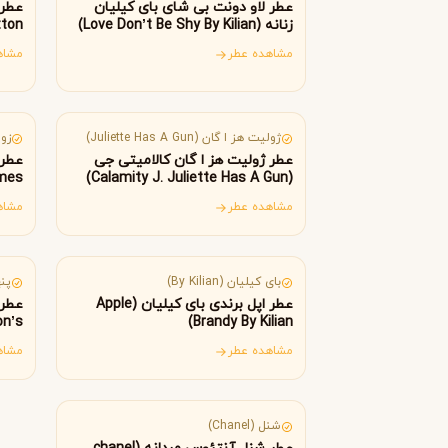
B
B
عطر لاو دونت بی شای بای کیلیان
Burberry
Bath & Body Works
زنانه (Love Don’t Be Shy By Kilian)
ton)
C
مشاهده عطر
مشاه
فرانسه
کا
کلوین کلاین
کارولینا هررا
C
C
Carolina Herrera
Calvin Klein
D
ژولیت هز ا گان (Juliette Has A Gun)
زولو
عطر ژولیت هز ا گان کالامیتی جی
mes)
(Calamity J. Juliette Has A Gun)
دیور
دیپتیک
D
D
Diptyque
Dior
مشاهده عطر
مشاه
E
فرانسه
ان
الیزابت آردن
اتات لیبر د اورنج
بای کیلیان (By Kilian)
پنهال
E
E
Etat Libre d'Orange
Elizabeth Arden
عطر اپل برندی بای کیلیان (Apple
n’s)
Brandy By Kilian)
F
مشاهده عطر
مشاه
فردریک مال
فرانسه
F
Frederic Malle
G
شنل (Chanel)