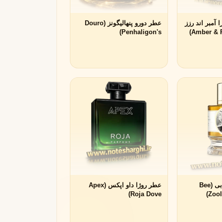
آمبر اند رزز
عطر دورو پنهالیگونز (Douro
Penhaligon's)
عطر زولوجیست بی (Bee
عطر روژا داو اپکس (Apex
Roja Dove)
Zool