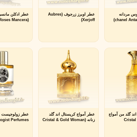
وس مردانه
عطر اوبرز زرجوف (Aubres
عطر ادکلن مانسرا 
(Amber & Roses Mancera)
Xerjoff)
مشاهده همه برندها
ویکتوریا سکرت
ویکتور اند رولف
V
V
Viktor&Rolf
Victoria's Secret
ند گلد من آمواج
عطر آمواج کریستال اند گلد
(Crist
زنانه (Cristal & Gold Woman
ogist Perfumes)
Amouage)