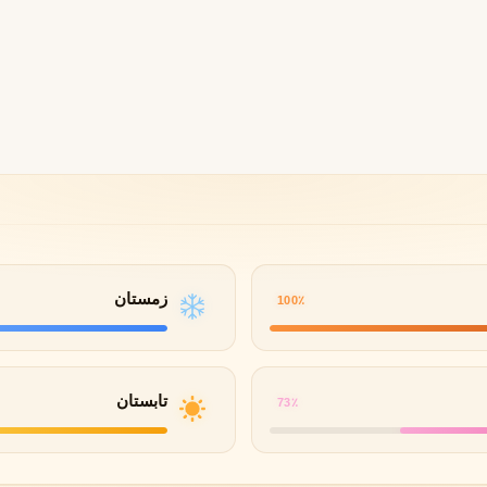
گوچی
گرلن
G
G
Guerlain
Gucci
زمستان
100٪
ژولیت هز ا گان
J
Juliette Has A Gun
تابستان
73٪