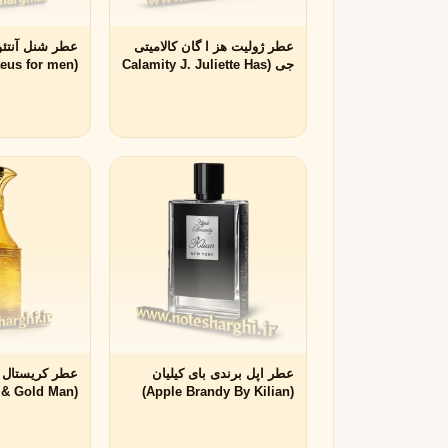
R
عطر ژولیت هز ا گان کالامیتی
عطر شنل آنتئ
جی (Calamity J. Juliette Has
(chanel Antaeus for men)
روژا داو
R
A Gun)
Roja Dove
S
سرج لوتنس
S
Serge Lutens
T
تیری موگلر
تام فورد
T
T
TOM FORD
Thierry Mugler
V
والنتینو
ورساچه
V
V
Versace
Valentino
عطر اپل برندی بای کیلیان
عطر کریستال ا
al & Gold Man
(Apple Brandy By Kilian)
X
Amouage)