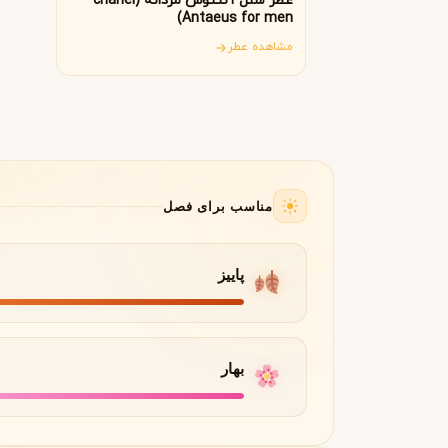
عطر شنل آنتئوس مردانه (chanel
Antaeus for men)
جورجیو آرمانی
ژیوانشی
G
G
Givenchy
Giorgio Armani
مشاهده عطر
H
هرمس
هوگو باس
H
H
Hugo Boss
Hermès
I
مناسب برای فصل
اینیشیو
I
Initio
J
پاییز
ژان پل گوتیه
جو مالون
J
J
Jo Malone
Jean Paul Gaultier
K
بهار
کایالی
K
Kayali
L