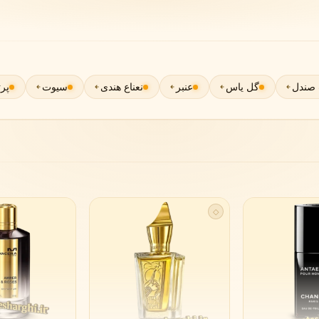
لی لابو
لویی ویتون
L
L
Louis Vuitton
Le Labo
صندل
گل یاس
عنبر
نعناع هندی
سیوت
پرت
ن
میسون مارتین مارژیلا
مانسرا
M
M
M
Mancera
Maison Martin Margiela
نیشان
N
Nishane
◇
پنهالیگونز
پرادا
P
P
Prada
Penhaligon's