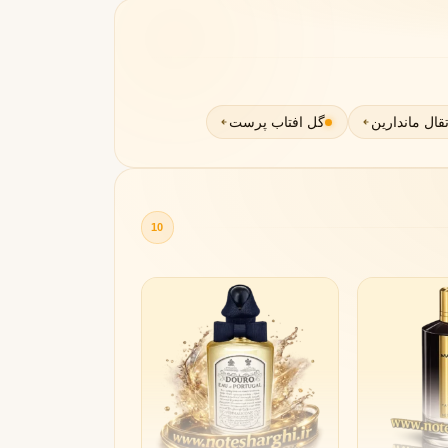
قال ماندارین
گل افتاب پرست
مونتال
مونت بلنک
M
Montblanc
Montale
10