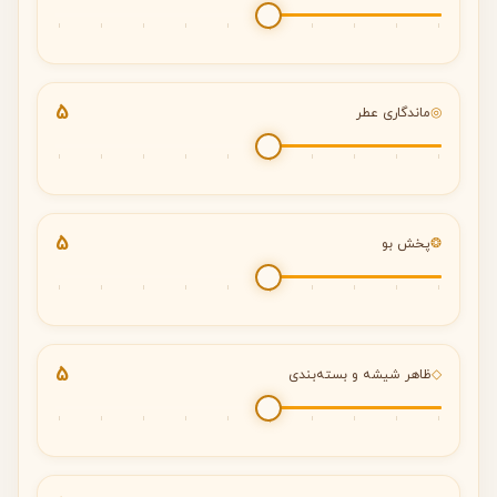
5
◎
ماندگاری عطر
5
❂
پخش بو
5
◇
ظاهر شیشه و بسته‌بندی