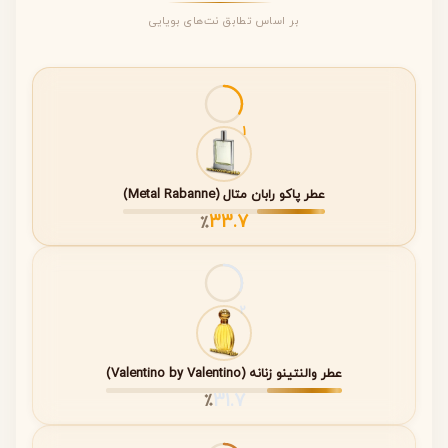
•
سال معرفی: ۲۰۰۴
بر اساس تطابق نت‌های بویایی
•
طراح عطر: Michael Pickthall
•
گروه هدف: آقایان
این عطر از همان ابتدا به‌عنوان یک رایحه آروماتیک مردانه با
شخصیت کلاسیک شناخته شد.
1
عطر پاکو رابان متال (Metal Rabanne)
خانواده بویایی (Fragrance Family)
33.7
٪
Douro در دسته‌بندی
آروماتیک مردانه
قرار می‌گیرد. این گروه
بویایی معمولاً ترکیبی از رایحه‌های مرکباتی، گیاهی و چوبی را
شامل می‌شود که حس طراوت، تمیزی و وقار مردانه را القا
2
می‌کنند.
•
طراوت مرکباتی
عطر والنتینو زنانه (Valentino by Valentino)
•
جنبه‌های گیاهی و آروماتیک
31.7
٪
•
پایه‌ای چوبی و عمیق