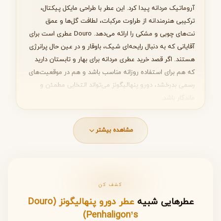
آروماتیک مردانه پیدا کرد. این عطر با طراحی مایکل پیکتال،
بعدی
ترکیبی هنرمندانه از طراوت مرکبات، لطافت گل‌ها و عمق
نت‌های چوبی و مشکی را ارائه می‌دهد. Douro عطری است برای
آقایانی که به دنبال رایحه‌ای شیک، باوقار و در عین حال پرانرژی
هستند. اگر قصد خرید عطری مردانه برای بهار و تابستان دارید
که هم برای استفاده روزانه مناسب باشد و هم در موقعیت‌های
رسمی بدرخشد، دورو پنهالیگونز می‌تواند انتخابی مطمئن و
ماندگار باشد.
مشاهده بیشتر
معرفی برند و سال تولید
برند
Penhaligon’s
یکی از خانه‌های عطرسازی لوکس و قدیمی
بریتانیا است که همواره به تولید عطرهای کلاسیک با کیفیت
بالا شهرت دارد. عطر Douro در سال
2004
معرفی شد و توسط
کشف کن
عطرساز برجسته
Michael Pickthall
طراحی گردید.
عطرهایی شبیه
عطر دورو پنهالیگونز (Douro
• 🏷 برند: Penhaligon’s
Penhaligon’s)