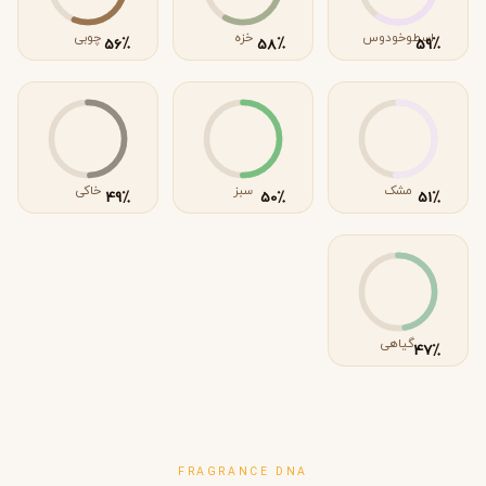
اسطوخودوس
خزه
چوبی
٪
٪
٪
56
58
59
مشک
سبز
خاکی
٪
٪
٪
49
50
51
گیاهی
٪
47
FRAGRANCE DNA