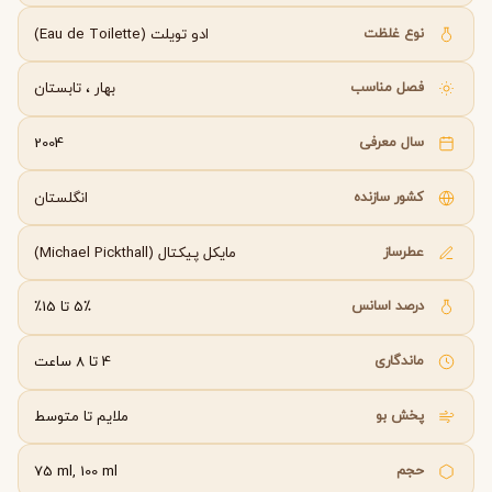
نوع غلظت
ادو تویلت (Eau de Toilette)
فصل مناسب
بهار
،
تابستان
سال معرفی
2004
کشور سازنده
انگلستان
عطرساز
مایکل پیکتال (Michael Pickthall)
درصد اسانس
5٪ تا 15٪
ماندگاری
4 تا 8 ساعت
پخش بو
ملایم تا متوسط
حجم
75 ml, 100 ml