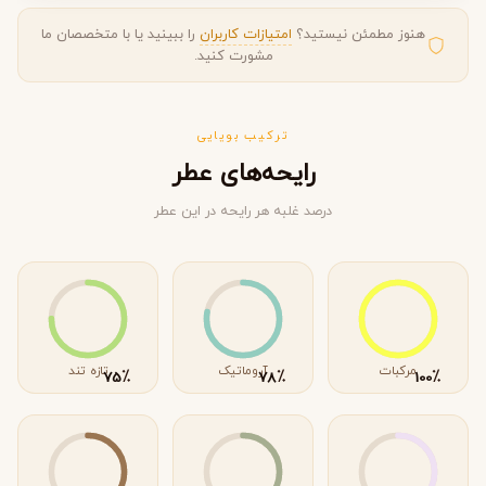
هنوز مطمئن نیستید؟
امتیازات کاربران
را ببینید یا با متخصصان ما
مشورت کنید.
ترکیب بویایی
رایحه‌های عطر
درصد غلبه هر رایحه در این عطر
مرکبات
آروماتیک
تازه تند
٪
٪
٪
75
78
100