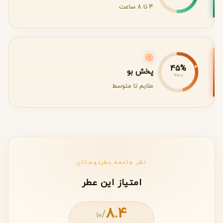
4 تا 8 ساعت
◎
45%
پخش بو
از 100%
ملایم تا متوسط
نظر جامعه عطردوستان
امتیاز این عطر
8.4
/
۱۰