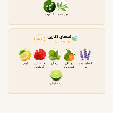
بهار نارنج
گل برف
نت‌های آغازین
6 نت
TOP NOTES
اسطوخودو
پرتقال
ریحان
شمعدانی
لیمو
س
ماندارین
آفریقایی
لیمو ترش